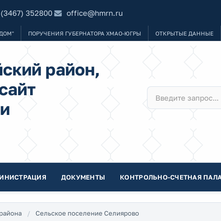
 (3467) 352800
office@hmrn.ru
ДОМ"
ПОРУЧЕНИЯ ГУБЕРНАТОРА ХМАО-ЮГРЫ
ОТКРЫТЫЕ ДАННЫЕ
ский район,
сайт
и
ИНИСТРАЦИЯ
ДОКУМЕНТЫ
КОНТРОЛЬНО-СЧЕТНАЯ ПАЛА
района
Сельское поселение Селиярово