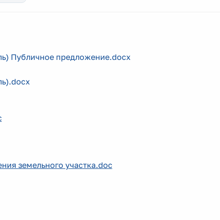
ль) Публичное предложение.docx
ь).docx
c
ния земельного участка.doc