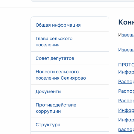
Кон
Общая информация
И
звещ
Глава сельского
поселения
Извещ
Совет депутатов
ПРОТОК
Новости сельского
Инфор
поселения Селиярово
Распо
Распор
Документы
Распо
Противодействие
Инфор
коррупции
Инфор
Структура
распор