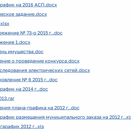
рафик на 2016 АСП.docx
ческое задание.docx
xlsx
яжение № 73-р 2015 г..doc
жение 1.docx
ень имущества.doc
ение о проведение конкурса.docx
следования электрических сетей.docx
овление № 6 2015 г..doc
рафик на 2014 г..doc
013.rar
ния плана-графика на 2012 г..doc
рафик размещения муниципального заказа на 2012 г..xl
 гарафик 2012 г..xls