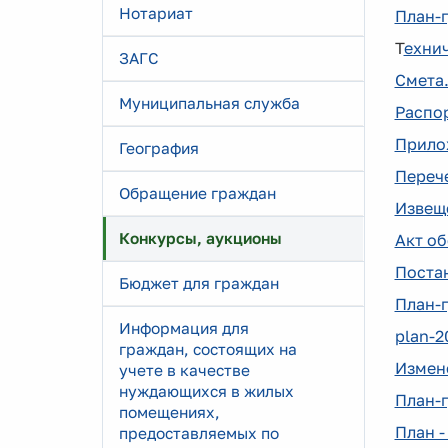
Нотариат
План-г
Т
ехни
ЗАГС
Смета.
Муниципальная служба
Распор
Прило
География
Переч
Обращение граждан
Извещ
Конкурсы, аукционы
Акт об
Постан
Бюджет для граждан
План-г
Информация для
plan-2
граждан, состоящих на
Измене
учете в качестве
нуждающихся в жилых
План-г
помещениях,
План -
предоставляемых по