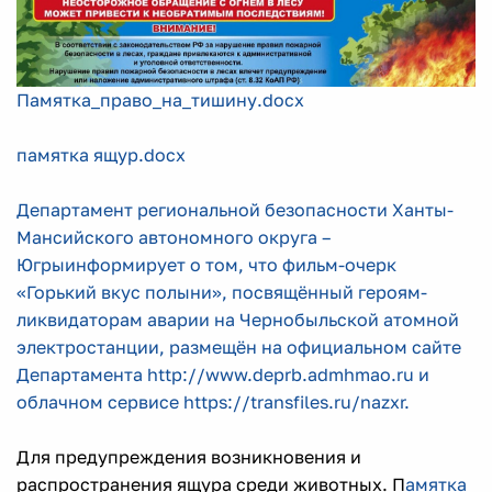
Памятка_право_на_тишину.docx
памятка ящур.docx
Департамент региональной безопасности Ханты-
Мансийского автономного округа –
Югрыинформирует о том, что фильм-очерк
«Горький вкус полыни», посвящённый героям-
ликвидаторам аварии на Чернобыльской атомной
электростанции, размещён на официальном сайте
Департамента http://www.deprb.admhmao.ru и
облачном сервисе https://transfiles.ru/nazxr.
Для предупреждения возникновения и
распространения ящура среди животных. П
амятка