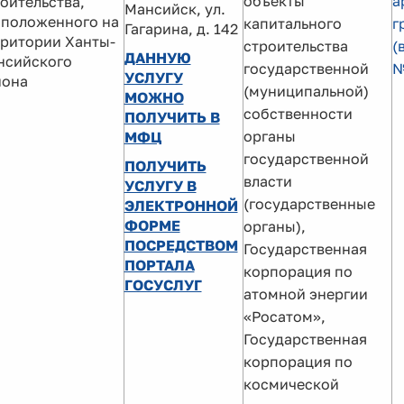
объекты
а
оительства,
Мансийск, ул.
сположенного на
капитального
г
Гагарина, д. 142
ритории Ханты-
строительства
(
ДАННУЮ
нсийского
государственной
№
УСЛУГУ
йона
(муниципальной)
МОЖНО
собственности
ПОЛУЧИТЬ В
органы
МФЦ
государственной
ПОЛУЧИТЬ
власти
УСЛУГУ В
(государственные
ЭЛЕКТРОННОЙ
ФОРМЕ
органы),
ПОСРЕДСТВОМ
Государственная
ПОРТАЛА
корпорация по
ГОСУСЛУГ
атомной энергии
«Росатом»,
Государственная
корпорация по
космической