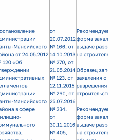
остановление
от
Рекомендуемая
дминистрации
20.07.2012
форма заявления о
анты-Мансийского
№ 166
,
от
выдаче разрешения
айона от 24.05.2012
14.10.2013
на строительство
 120 «Об
№ 270
,
от
тверждении
21.05.2014
Образец заполнения
дминистративных
№ 123
,
от
заявления о выдаче
егламентов
12.11.2015
разрешения на
дминистрации
№ 260
,
от
строительство
анты-Мансийского
25.07.2016
айона в сфере
№ 234.
Рекомендуемая
илищно-
от
форма заявления о
оммунального
30.11.2016
выдаче разрешения
озяйства,
№ 405,
на строительство