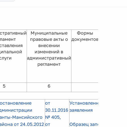
стративный
Муниципальные
Формы
гламент
правовые акты о
документов
ставления
внесении
ипальной
изменений в
слуги
административный
регламент
5
6
остановление
от
Установленная форма
дминистрации
30.11.2016
заявления
анты-Мансийского
№ 405,
айона от 24.05.2012
от
Образец заполнения