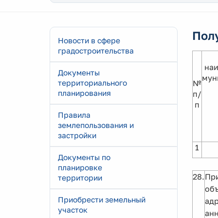
Полу
Новости в сфере
градостроительства
на
Документы
мун
территориального
№
планирования
п/
п
Правила
землепользования и
застройки
1
Документы по
планировке
28.
Пр
территории
объ
Приобрести земельный
адр
участок
анн