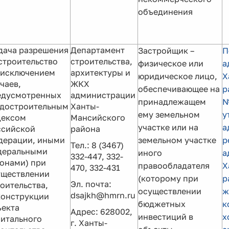
объединения
дача разрешения
Департамент
Застройщик –
П
строительство
строительства,
физическое или
а
 исключением
архитектуры и
юридическое лицо,
Х
чаев,
ЖКХ
обеспечивающее на
р
едусмотренных
администрации
принадлежащем
№
адостроительным
Ханты-
ему земельном
у
дексом
Мансийского
участке или на
а
ссийской
района
дерации, иными
земельном участке
р
Тел.: 8 (3467)
деральными
иного
а
332-447, 332-
онами) при
правообладателя
Х
470, 332-431
уществлении
(которому при
р
Эл. почта:
оительства,
осуществлении
ж
dsajkh@hmrn.ru
конструкции
бюджетных
к
ъекта
Адрес: 628002,
инвестиций в
х
итального
г. Ханты-