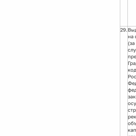
29.
Вы
на 
(за
слу
пр
Гр
ко
Ро
Фе
фе
зак
ос
стр
ре
об
кап