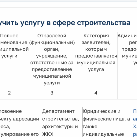
чить услугу в сфере строительства
Полное
Отраслевой
Категория
Админи
именование
(функциональный)
заявителей,
ре
иципальной
орган,
которым
предо
услуги
учреждение,
предоставляется
муниц
ответственные за
муниципальная
у
предоставление
услуга
муниципальной
услуги
2
3
4
исвоение
Департамент
Юридические и
П
екту адресации
строительства,
физические лица, а
а
еса,
архитектуры и
также
Х
улирование его
ЖКХ
индивидуальные
р