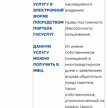
УСЛУГУ В
наследуемого
ЭЛЕКТРОННОЙ
владения;
ФОРМЕ
ПОСРЕДСТВОМ
право постоянного
ПОРТАЛА
(бессрочного)
ГОСУСЛУГ
пользования.
ДАННУЮ
От имени
УСЛУГУ
собственников
МОЖНО
помещений в
ПОЛУЧИТЬ В
многоквартирном
МФЦ
доме с заявлением
вправе обратиться
представитель
таких
собственников,
уполномоченный на
подачу такого