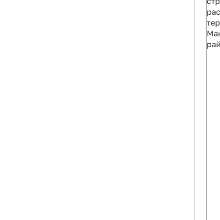
стр
ра
тер
Ма
ра