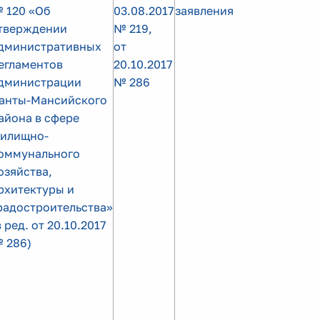
 120 «Об
03.08.2017
заявления
тверждении
№ 219,
дминистративных
от
егламентов
20.10.2017
дминистрации
№ 286
анты-Мансийского
айона в сфере
илищно-
оммунального
озяйства,
рхитектуры и
радостроительства»
в ред. от 20.10.2017
 286)