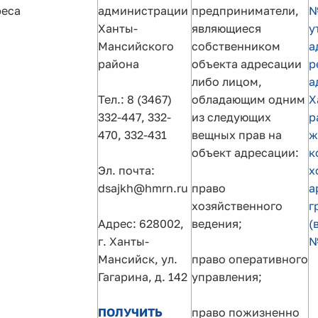
реса
администрации
предприниматели,
№
Ханты-
являющиеся
у
Мансийского
собственником
а
района
объекта адресации
р
либо лицом,
а
Тел.: 8 (3467)
обладающим одним
Х
332-447, 332-
из следующих
р
470, 332-431
вещных прав на
ж
объект адресации:
к
Эл. почта:
х
dsajkh@hmrn.ru
право
а
хозяйственного
г
Адрес: 628002,
ведения;
(
г. Ханты-
№
Мансийск, ул.
право оперативного
Гагарина, д. 142
управления;
ПОЛУЧИТЬ
право пожизненно