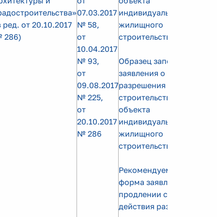
рхитектуры и
от
объекта
радостроительства»
07.03.2017
индивидуального
в ред. от 20.10.2017
№ 58,
жилищного
 286)
от
строительства
10.04.2017
№ 93,
Образец заполнения
от
заявления о выдаче
09.08.2017
разрешения на
№ 225,
строительство
от
объекта
20.10.2017
индивидуального
№ 286
жилищного
строительства
Рекомендуемая
форма заявления о
продлении срока
действия разрешения