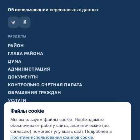
Об использовании персональных данных
РАЗДЕЛЫ
РАЙОН
ГЛАВА РАЙОНА
ДУМА
АДМИНИСТРАЦИЯ
ДОКУМЕНТЫ
КОНТРОЛЬНО-СЧЕТНАЯ ПАЛАТА
ОБРАЩЕНИЯ ГРАЖДАН
УСЛУГИ
ТИК
Файлы cookie
Мы используем файлы cookie. Необходимые
ИНФОРМАЦИЯ
обеспечивают работу сайта, аналитические (по
Законодательная карта
согласию) помогают улучшать сайт. Подробнее в
Политике использования файлов cookie
.
Карта сайта