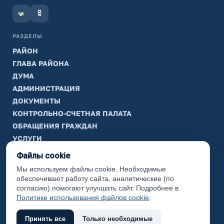
РАЗДЕЛЫ
РАЙОН
ГЛАВА РАЙОНА
ДУМА
АДМИНИСТРАЦИЯ
ДОКУМЕНТЫ
КОНТРОЛЬНО-СЧЕТНАЯ ПАЛАТА
ОБРАЩЕНИЯ ГРАЖДАН
УСЛУГИ
ТИК
Файлы cookie
Мы используем файлы cookie. Необходимые
ИНФОРМАЦИЯ
обеспечивают работу сайта, аналитические (по
Законодательная карта
согласию) помогают улучшать сайт. Подробнее в
Политике использования файлов cookie
.
Карта сайта
Принять все
Только необходимые