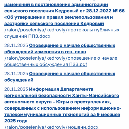
изменений в постановление администрации
сельского поселения Кедровый от 28.12.2022 № 66
«Об утверждении правил землепользования и
застройки сельского поселения Кедровый
/raion/poseleniya/kedroviy/протоколы публичных
слушаний ППЗ.docx
28.11.2025
Оповещение о начале общественных
обсуждений изменения в ген. план
/raion/poseleniya/kedroviy/оповещение о начале
общественных обсуждения ПЗЗ.pdf
28.11.2025
Оповещение о начале общественных
обсуждений
28.11.2025
Информация Департамента
региональной безопасности Ханты-Мансийского
автономного округа – Югры о преступлениях,
совершенных с использованием информационно-
телекоммуникационных технологий за 9 месяцев
2025 года
/raion/poseleniya/kedroviy/мошенн.docx