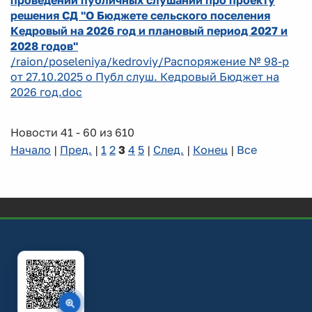
проведении публичных слушаний про проекту
решения СД "О Бюджете сельского поселения
Кедровый на 2026 год и плановый период 2027 и
2028 годов"
/raion/poseleniya/kedroviy/Распоряжение № 98-р
от 27.10.2025 о Публ слуш. Кедровый Бюджет на
2026 год.doc
Новости 41 - 60 из 610
Начало
|
Пред.
|
1
2
3
4
5
|
След.
|
Конец
|
Все