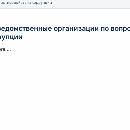
противодействия коррупции
ведомственные организации по вопр
рупции
re....