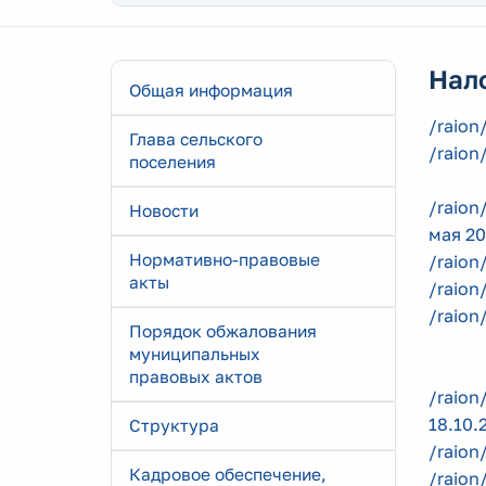
Нал
Общая информация
/raion
Глава сельского
/raion
поселения
/raion
Новости
мая 20
Нормативно-правовые
/raion
акты
/raion
/raion
Порядок обжалования
муниципальных
правовых актов
/raion
18.10.
Структура
/raion
Кадровое обеспечение,
/raion