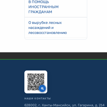
В ПОМОЩЬ
ИНОСТРАННЫМ
ГРАЖДАНАМ
О вырубке лесных
насаждений и
лесовосстановлению
НАШИ КОНТАКТЫ
628002, г. Ханты-Мансийск, ул. Гагарина, д. 214