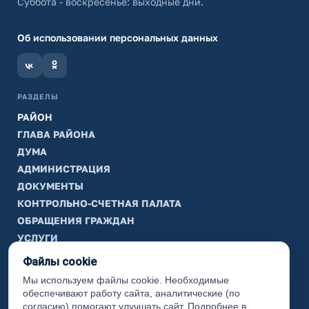
Суббота - воскресенье: выходные дни.
Об использовании персональных данных
РАЗДЕЛЫ
РАЙОН
ГЛАВА РАЙОНА
ДУМА
АДМИНИСТРАЦИЯ
ДОКУМЕНТЫ
КОНТРОЛЬНО-СЧЕТНАЯ ПАЛАТА
ОБРАЩЕНИЯ ГРАЖДАН
УСЛУГИ
ТИК
Файлы cookie
Мы используем файлы cookie. Необходимые
ИНФОРМАЦИЯ
обеспечивают работу сайта, аналитические (по
Законодательная карта
согласию) помогают улучшать сайт. Подробнее в