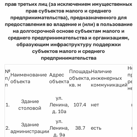
прав третьих лиц (за исключением имущественных
прав субъектов малого и среднего
предпринимательства), предназначенного для
предоставления во владение и (или) в пользование
на долгосрочной основе субъектам малого и
среднего предпринимательства и организациям,
образующим инфраструктуру поддержки
субъектов малого и среднего
предпринимательства
Нео
№
Площадь
Наличие
Наименование
Адрес
про
п/
объекта,
инженерных
объекта
объекта
рем
п
кв. м
коммуникаций
нет
ул.
Здание
1.
Ленина,
107.4
нет
ка
столовой
д. 10а
ул.
Здание
2.
Ленина,
38.7
есть
ка
администрации
д. 9а