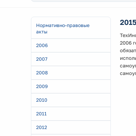
201
Нормативно-правовые
акты
TexИнф
2006 
2006
обяза
испол
2007
самоуп
2008
самоуп
2009
2010
2011
2012