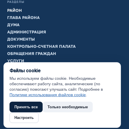
РАЗДЕЛЫ
РАЙОН
ГЛАВА РАЙОНА
ДУМА
АДМИНИСТРАЦИЯ
ДОКУМЕНТЫ
КОНТРОЛЬНО-СЧЕТНАЯ ПАЛАТА
ОБРАЩЕНИЯ ГРАЖДАН
УСЛУГИ
ТИК
Файлы cookie
Мы используем файлы cookie. Необходимые
ИНФОРМАЦИЯ
обеспечивают работу сайта, аналитические (по
Законодательная карта
согласию) помогают улучшать сайт. Подробнее в
Политике использования файлов cookie
.
Карта сайта
Принять все
Только необходимые
(с) 2017 Ханты-Мансийский район, официальный сайт
Настроить
администрации