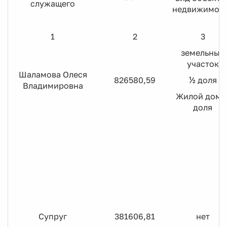
служащего
недвижимос
1
2
3
земельный
участок
Шаламова Олеся
826580,59
½ доля
Владимировна
Жилой дом 
доля
Супруг
381606,81
нет