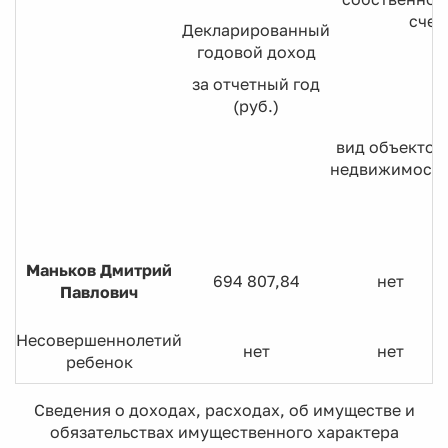
счет
Декларированный
годовой доход
за отчетный год
(руб.)
вид объектов
недвижимост
Маньков Дмитрий
694 807,84
нет
Павлович
Несовершеннолетий
нет
нет
ребенок
Сведения о доходах, расходах, об имуществе и
обязательствах имущественного характера