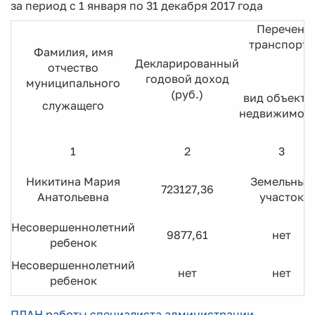
за период с 1 января по 31 декабря 2017 года
Перечень 
транспортн
Фамилия, имя
Декларированный
отчество
годовой доход
муниципального
(руб.)
вид объекто
служащего
недвижимос
1
2
3
Никитина Мария
Земельный
723127,36
Анатольевна
участок
Несовершеннолетний
9877,61
нет
ребенок
Несовершеннолетний
нет
нет
ребенок
ПЛАН работы специалиста администрации