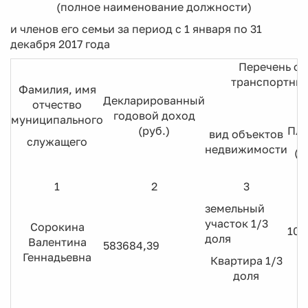
(полное наименование должности)
и членов его семьи за период с 1 января по 31
декабря 2017 года
Перечень об
транспортных
Фамилия, имя
Декларированный
отчество
годовой доход
муниципального
(руб.)
Пл
вид объектов
служащего
недвижимости
(к
1
2
3
земельный
участок 1/3
Сорокина
106
доля
Валентина
583684,39
4
Геннадьевна
Квартира 1/3
доля