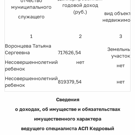
отчество
годовой доход
муниципального
(руб.)
вид объекто
служащего
недвижимос
1
2
3
Воронцева Татьяна
Земельный
Сергеевна
717626,54
участок
Несовершеннолетний
нет
нет
ребенок
Несовершеннолетний
819379,54
нет
ребенок
Сведения
о доходах, об имуществе и обязательствах
имущественного характера
ведущего специалиста АСП Кедровый