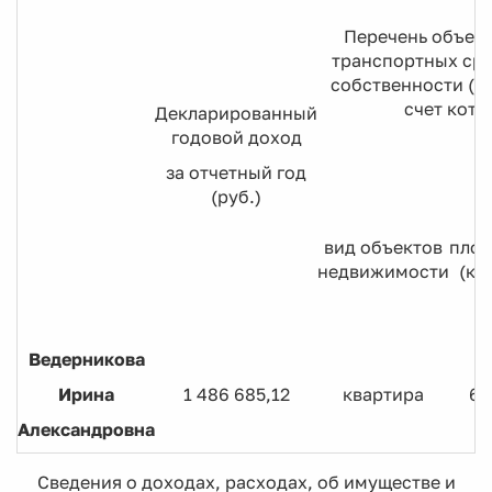
Перечень объек
транспортных сре
собственности (ис
счет кото
Декларированный
годовой доход
за отчетный год
(руб.)
вид объектов
пло
недвижимости
(кв.
Ведерникова
Ирина
1 486 685,12
квартира
64
Александровна
Сведения о доходах, расходах, об имуществе и