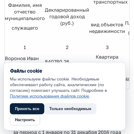
транспортных ср
Фамилия, имя
Декларированный
отчество
годовой доход
муниципального
(руб.)
Пл
вид объектов
служащего
недвижимости
(к
1
2
3
Квартира
Воронов Иван
840780,26
Георгиевич
½ доли
Файлы cookie
Квартира ½
Супруга
419191,92
40
Мы используем файлы cookie. Необходимые
доли
обеспечивают работу сайта, аналитические (по
согласию) помогают улучшать сайт. Подробнее в
Политике использования файлов cookie
.
Сведения
о доходах, расходах, об имуществе и
Принять все
Только необходимые
обязательствах имущественного характера
Настроить
Главы сельского поселения Кедровый
за период с 1 января по 31 декабря 2016 года