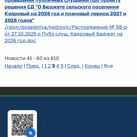
проведении публичных слушаний про проекту
решения СД "О Бюджете сельского поселения
Кедровый на 2026 год и плановый период 2027 и
2028 годов"
/raion/poseleniya/kedroviy/Распоряжение № 98-р
от 27.10.2025 о Публ слуш. Кедровый Бюджет на
2026 год.doc
Новости 41 - 60 из 610
Начало
|
Пред.
|
1
2
3
4
5
|
След.
|
Конец
|
Все