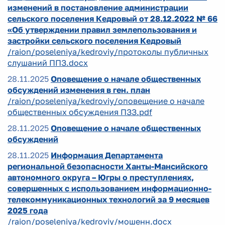
изменений в постановление администрации
сельского поселения Кедровый от 28.12.2022 № 66
«Об утверждении правил землепользования и
застройки сельского поселения Кедровый
/raion/poseleniya/kedroviy/протоколы публичных
слушаний ППЗ.docx
28.11.2025
Оповещение о начале общественных
обсуждений изменения в ген. план
/raion/poseleniya/kedroviy/оповещение о начале
общественных обсуждения ПЗЗ.pdf
28.11.2025
Оповещение о начале общественных
обсуждений
28.11.2025
Информация Департамента
региональной безопасности Ханты-Мансийского
автономного округа – Югры о преступлениях,
совершенных с использованием информационно-
телекоммуникационных технологий за 9 месяцев
2025 года
/raion/poseleniya/kedroviy/мошенн.docx