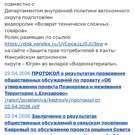
совместно с
Департаментом внутренней политики автономного
округа подготовлен
видеоролик «Возврат технически сложных
товаров».
Ролик размещен по ссылке:
https://disk.yandex.ru/i/rCpoeJzJ0JU3pw
и
на сайте «Защита прав потребителей в Ханты-
Мансийском автономном
округе – Югре» во вкладке «Видеоматериалы».
23.04.2026
ПРОТОКОЛ о результатах проведения
общественных обсуждений по проекту «Об
утверждении проекта Планировка и межевания
Территории с.Елизарово»
/raion/poseleniya/kedroviy/протокол от
22.04.2026.pdf
23.04.2026
Заключение о результатах
общественных обсуждений в сельском поселении
Кедровый по обсуждению проекта решения Совета