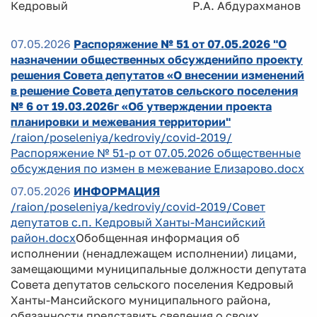
Кедровый Р.А. Абдурахманов
07.05.2026
Распоряжение № 51 от 07.05.2026 "О
назначении общественных обсужденийпо проекту
решения Совета депутатов «О внесении изменений
в решение Совета депутатов сельского поселения
№ 6 от 19.03.2026г «Об утверждении проекта
планировки и межевания территории"
/raion/poseleniya/kedroviy/covid-2019/
Распоряжение № 51-р от 07.05.2026 общественные
обсуждения по измен в межевание Елизарово.docx
07.05.2026
ИНФОРМАЦИЯ
/raion/poseleniya/kedroviy/covid-2019/Совет
депутатов с.п. Кедровый Ханты-Мансийский
район.docx
Обобщенная информация об
исполнении (ненадлежащем исполнении) лицами,
замещающими муниципальные должности депутата
Совета депутатов сельского поселения Кедровый
Ханты-Мансийского муниципального района,
обязанности представить сведения о своих