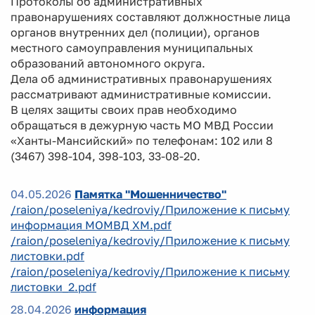
Протоколы об административных
правонарушениях составляют должностные лица
органов внутренних дел (полиции), органов
местного самоуправления муниципальных
образований автономного округа.
Дела об административных правонарушениях
рассматривают административные комиссии.
В целях защиты своих прав необходимо
обращаться в дежурную часть МО МВД России
«Ханты-Мансийский» по телефонам: 102 или 8
(3467) 398-104, 398-103, 33-08-20.
04.05.2026
Памятка "Мошенничество"
/raion/poseleniya/kedroviy/Приложение к письму
информация МОМВД ХМ.pdf
/raion/poseleniya/kedroviy/Приложение к письму
листовки.pdf
/raion/poseleniya/kedroviy/Приложение к письму
листовки_2.pdf
28.04.2026
информация