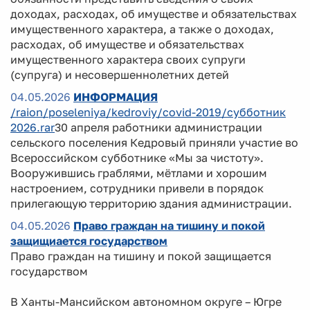
доходах, расходах, об имуществе и обязательствах
имущественного характера, а также о доходах,
расходах, об имуществе и обязательствах
имущественного характера своих супруги
(супруга) и несовершеннолетних детей
04.05.2026
ИНФОРМАЦИЯ
/raion/poseleniya/kedroviy/covid-2019/субботник
2026.rar
30 апреля работники администрации
сельского поселения Кедровый приняли участие во
Всероссийском субботнике «Мы за чистоту».
Вооружившись граблями, мётлами и хорошим
настроением, сотрудники привели в порядок
прилегающую территорию здания администрации.
04.05.2026
Право граждан на тишину и покой
защищиается государством
Право граждан на тишину и покой защищается
государством
В Ханты-Мансийском автономном округе – Югре