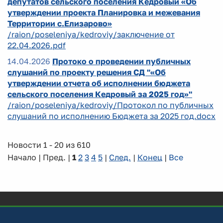
депутатов сельского поселения Кедровый «Об
утверждении проекта Планировка и межевания
Территории с.Елизарово»
/raion/poseleniya/kedroviy/заключение от
22.04.2026.pdf
14.04.2026
Протоко о проведении публичных
слушаний по проекту решения СД "«Об
утверждении отчета об исполнении бюджета
сельского поселения Кедровый за 2025 год»"
/raion/poseleniya/kedroviy/Протокол по публичных
слушаний по исполнению Бюджета за 2025 год.docx
Новости 1 - 20 из 610
Начало | Пред. |
1
2
3
4
5
|
След.
|
Конец
|
Все