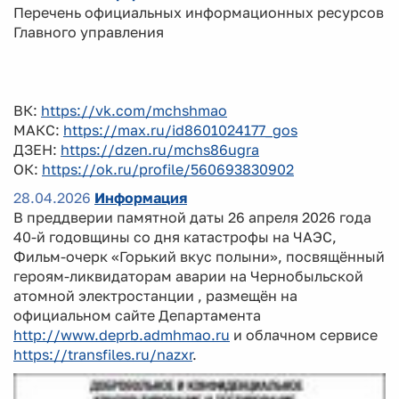
Перечень официальных информационных ресурсов
Главного управления
ВК:
https://vk.com/mchshmao
МАКС:
https://max.ru/id8601024177_gos
ДЗЕН:
https://dzen.ru/mchs86ugra
ОК:
https://ok.ru/profile/560693830902
28.04.2026
Информация
В преддверии памятной даты 26 апреля 2026 года
40-й годовщины со дня катастрофы на ЧАЭС,
Фильм-очерк «Горький вкус полыни», посвящённый
героям-ликвидаторам аварии на Чернобыльской
атомной электростанции , размещён на
официальном сайте Департамента
http://www.deprb.admhmao.ru
и облачном сервисе
https://transfiles.ru/nazxr
.