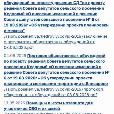
обсуждений по проекту решения СД "по проекту
решения Совета депутатов сельского поселения
Кедровый «О внесении изменений в решение
Совета депутатов сельского поселения № 6 от
19.03.2026г «Об утверждении проекта планировки
и межева"
/raion/poseleniya/kedroviy/covid-2019/заключение
о результатах общественных обсуждений от
03.06.2026.pdf
04.06.2026
Протокол общественных обсуждений
по проекту решения Совета депутатов сельского
поселения Кедровый «О внесении изменений в
решение Совета депутатов сельского поселения №
6 от 19.03.2026г «Об утверждении проекта
планировки и межевания территории с.Елизарово
/raion/poseleniya/kedroviy/covid-2019/протокол
общественных обсуждений от 03.06.2026.pdf
13.05.2026
Помощь и льготы нотариата для
участников СВО и их семей
/raion/poseleniya/kedroviy/covid-2019/Brochure