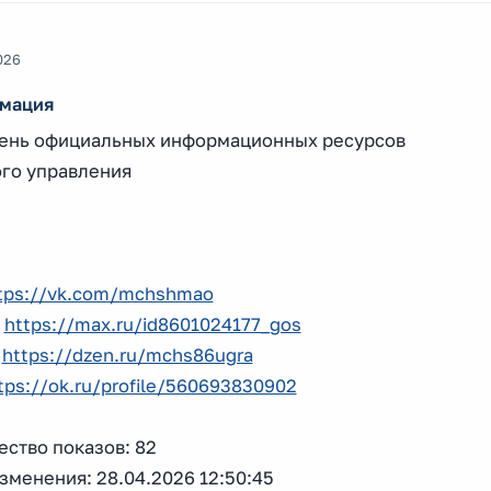
026
мация
ень официальных информационных ресурсов
ого управления
tps://vk.com/mchshmao
:
https://max.ru/id8601024177_gos
:
https://dzen.ru/mchs86ugra
tps://ok.ru/profile/560693830902
ство показов: 82
зменения: 28.04.2026 12:50:45