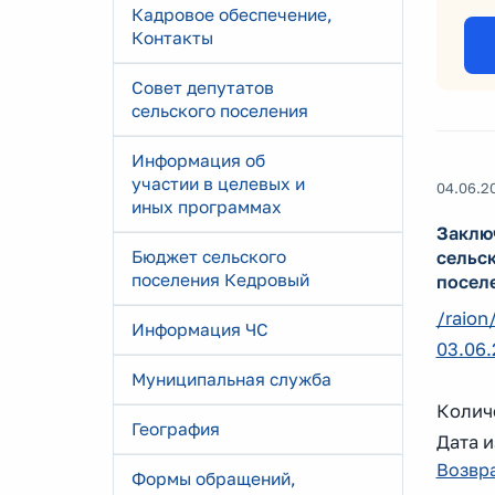
Кадровое обеспечение,
Контакты
Совет депутатов
сельского поселения
Информация об
участии в целевых и
04.06.2
иных программах
Заклю
Бюджет сельского
сельс
поселения Кедровый
поселе
/raion
Информация ЧС
03.06.
Муниципальная служба
Количе
География
Дата и
Возвра
Формы обращений,