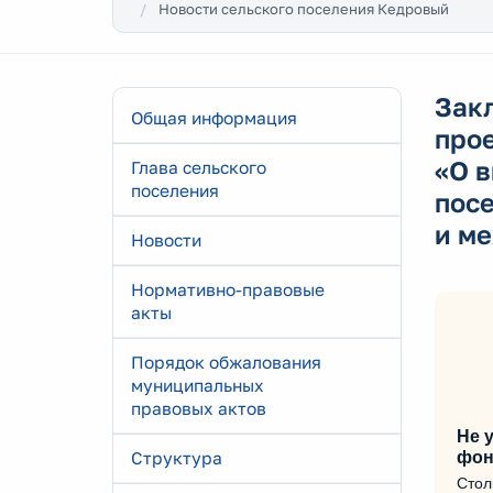
Новости сельского поселения Кедровый
Зак
Общая информация
про
«О в
Глава сельского
поселения
посе
и м
Новости
Нормативно-правовые
акты
Порядок обжалования
муниципальных
правовых актов
Не у
Структура
фон
Стол