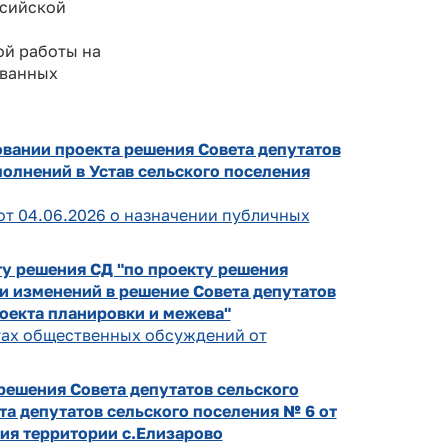
ссийской
й работы на
ованных
овании проекта решения Совета депутатов
олнений в Устав сельского поселения
от 04.06.2026 о назначении публичных
у решения СД "по проекту решения
и изменений в решение Совета депутатов
роекта планировки и межева"
атах общественных обсуждений от
ешения Совета депутатов сельского
а депутатов сельского поселения № 6 от
ия территории с.Елизарово