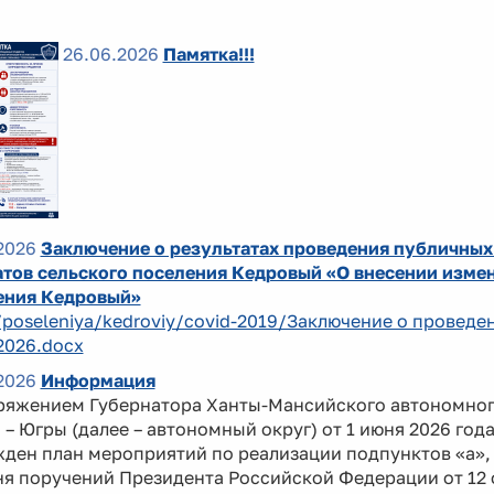
26.06.2026
Памятка!!!
2026
Заключение о результатах проведения публичных
тов сельского поселения Кедровый «О внесении измен
ения Кедровый»
/poseleniya/kedroviy/covid-2019/Заключение о провед
2026.docx
2026
Информация
ряжением Губернатора Ханты-Мансийского автономно
 – Югры (далее – автономный округ) от 1 июня 2026 год
ден план мероприятий по реализации подпунктов «а», 
я поручений Президента Российской Федерации от 12 