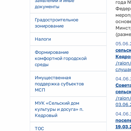
заявлений и иные
года 
документы
Федер
мероп
Градостроительное
основ
зонирование
Минст
(разм
Налоги
05.06.
сельск
Формирование
Кедро
комфортной городской
/raion
среды
слушан
Имущественная
04.06.
поддержка субъектов
Совета
МСП
сельск
/raion
МУК «Сельский дом
03.06.
культуры и досуга» п.
04.06.
Кедровый
поселе
19.03
ТОС