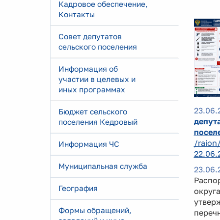
Кадровое обеспечение,
Контакты
Совет депутатов
сельского поселения
Информация об
участии в целевых и
иных программах
23.06.
Бюджет сельского
депута
поселения Кедровый
посел
/raion
Информация ЧС
22.06.
Муниципальная служба
23.06.
Распо
География
округа
утверж
Формы обращений,
перечн