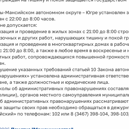
ты-Мансийском автономном округе – Югре установлен з
н с 22:00 до 8:00 часов.
не допускается:
зация и проведение в жилых зонах с 21:00 до 8:00 стр
зочных и других работ, нарушающих тишину и покой г
зация и проведение в многоквартирных домах в рабочие 
 с 21:00 до 8:00, а также в любое время в воскресенье
тных работ, сопровождающихся повышенной громкост
ан.
ушение указанных требований статьей 10 Закона авто
арушениях» установлена административная ответствен
не, а также должностные и юридические лица.
колы об административных правонарушениях составля
олиции), органов местного самоуправления муниципал
об административных правонарушениях рассматривают
ях защиты своих прав необходимо обращаться в дежурн
ский» по телефонам: 102 или 8 (3467) 398-104, 398-103,