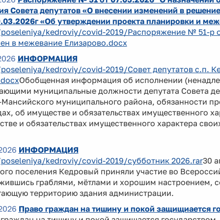
я Совета депутатов «О внесении изменений в решение
9.03.2026г «Об утверждении проекта планировки и ме
/poseleniya/kedroviy/covid-2019/Распоряжение № 51-р
ен в межевание Елизарово.docx
2026
ИНФОРМАЦИЯ
/poseleniya/kedroviy/covid-2019/Совет депутатов с.п.
.docx
Обобщенная информация об исполнении (ненадле
ающими муниципальные должности депутата Совета де
Мансийского муниципального района, обязанности пре
ах, об имуществе и обязательствах имущественного хар
тве и обязательствах имущественного характера своих
2026
ИНФОРМАЦИЯ
/poseleniya/kedroviy/covid-2019/субботник 2026.rar
30 
ого поселения Кедровый приняли участие во Всеросси
жившись граблями, мётлами и хорошим настроением, с
гающую территорию здания администрации.
2026
Право граждан на тишину и покой защищиается г
 граждан на тишину и покой защищается государством