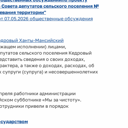
 Совета депутатов сельского поселения №
жевания территории"
 от 07.05.2026 общественные обсуждения
 Кедровый Ханты-Мансийский
жащем исполнении) лицами,
путатов сельского поселения Кедровый
дставить сведения о своих доходах,
актера, а также о доходах, расходах, об
 супруги (супруга) и несовершеннолетних
апреля работники администрации
йском субботнике «Мы за чистоту».
отрудники привели в порядок
осударством