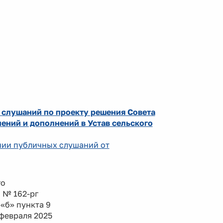
 слушаний по проекту решения Совета
ений и дополнений в Устав сельского
ении публичных слушаний от
го
а № 162-рг
«б» пункта 9
февраля 2025