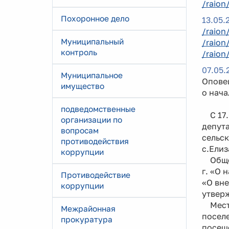
/raion
Похоронное дело
13.05.
/raion
Муниципальный
/raion
контроль
/raion
07.05.
Муниципальное
Опове
имущество
о нач
подведомственные
С 17.0
организации по
депута
вопросам
сельск
противодействия
с.Елиз
коррупции
Общес
г. «О 
Противодействие
«О вне
коррупции
утвер
Место
Межрайонная
поселе
прокуратура
посеще