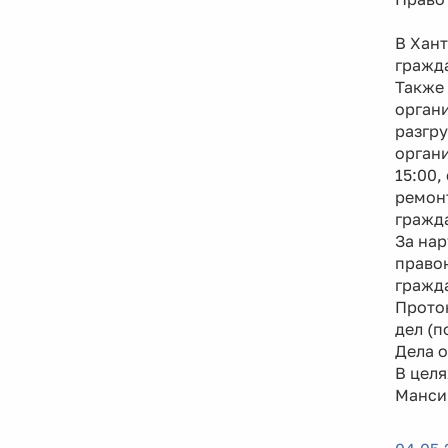
В Хан
гражда
Также 
органи
разгру
органи
15:00,
ремон
гражд
За нар
правон
гражда
Прото
дел (п
Дела 
В цел
Мансий