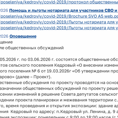
/poseleniya/kedroviy/covid-2019/протокол общественны
2026
Помощь и льготы нотариата для участников СВО и
/poseleniya/kedroviy/covid-2019/Brochure SVO A5 web.p
/poseleniya/kedroviy/covid-2019/Льготы нотариата для 
/poseleniya/kedroviy/covid-2019/Льготы нотариата для 
2026
Оповещение
щение
але общественных обсуждений
5.2026 г. по 03.06.2026 г. состоятся общественные о
тов сельского поселения Кедровый «О внесении измен
ого поселения № 6 от 19.03.2026г «Об утверждении п
арово» (далее – Проект).
твенные обсуждения по проекту проводятся на основа
назначении общественных обсуждений по проекту реше
сении изменений в решение Совета депутатов сельског
ждении проекта планировки и межевания территории с.
, время проведения и открытия экспозиции: здание а
ния Кедровый по адресу: п.Кедровый ул. Ленина, д. 9 а, 
ния экспозиции: понедельник с 9:00 до 18:00 часов (с 1