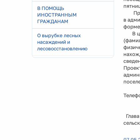
пятниц
В ПОМОЩЬ
Предл
ИНОСТРАННЫМ
в адми
ГРАЖДАНАМ
форме,
В цел
О вырубке лесных
(фамил
насаждений и
физич
лесовосстановлению
нахож
сведен
Проект
админ
посел
Телефо
Глава
сель
07.05.