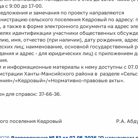
а с 9:00 до 17-00.
ожения и замечания по проекту направляются
нистрацию сельского поселения Кедровый по адресу: п.
 а также в форме электронного документа на адрес э
ях идентификации участники общественных обсужден
ию, имя, отчество (при наличии), дату рождения, адрес
еских лиц; наименование, основной государственный 
дения и адрес - для юридических лиц) с приложением 
ия.
 и информационные материалы к нему доступны с 07.05
истрации Ханты-Мансийского района в разделе «Сельс
ения»/«Кедровый»/«Нормативно-правовые акты».
н для справок: 37-66-36.
ского поселения Кедровый Р.А. Абдур
2026
Распоряжение № 51 от 07.05.2026 "О назначении