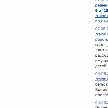
решени
6 от 1
/raion
по изм
07.05.
/raion
район
замещ
Ханты-
расход
имущес
детей
04.05.
/raion
сельск
Воору
приле
04.05.
Право