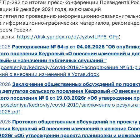
№ Пр-292 по итогам пресс-конференции Президента Ро
ации 19 декабря 2024 года, включающий
риятия по проведению информационно-разъяснительно
е информационно-графических материалов, рекоменд
роем России
ещены:
https://disk.yandex.ru/d/JyzlwILPP6_GPg
)
2026
Распоряжение № 64-р от 04.06.2026 "Об опублик
ого поселения Кедровый «О внесении изменений и доп
вый» и назначении публичных слушаний "
/poseleniya/kedroviy/covid-2019/Распоряжение № 64-р 
ий о внесении изменений в Устав.docx
2026
Заключение общественных обсуждений по проект
 депутатов сельского поселения Кедровый «О внесени
ого поселения № 6 от 19.03.2026г «Об утверждении п
/poseleniya/kedroviy/covid-2019/заключение о результ
2026.pdf
2026
Протокол общественных обсуждений по проекту р
ния Кедровый «О внесении изменений в решение Совет
.2026г «Об утверждении проекта планировки и межеван