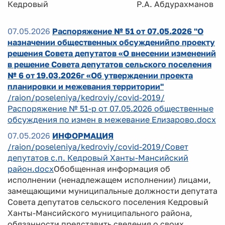
Кедровый Р.А. Абдурахманов
07.05.2026
Распоряжение № 51 от 07.05.2026 "О
назначении общественных обсужденийпо проекту
решения Совета депутатов «О внесении изменений
в решение Совета депутатов сельского поселения
№ 6 от 19.03.2026г «Об утверждении проекта
планировки и межевания территории"
/raion/poseleniya/kedroviy/covid-2019/
Распоряжение № 51-р от 07.05.2026 общественные
обсуждения по измен в межевание Елизарово.docx
07.05.2026
ИНФОРМАЦИЯ
/raion/poseleniya/kedroviy/covid-2019/Совет
депутатов с.п. Кедровый Ханты-Мансийский
район.docx
Обобщенная информация об
исполнении (ненадлежащем исполнении) лицами,
замещающими муниципальные должности депутата
Совета депутатов сельского поселения Кедровый
Ханты-Мансийского муниципального района,
обязанности представить сведения о своих