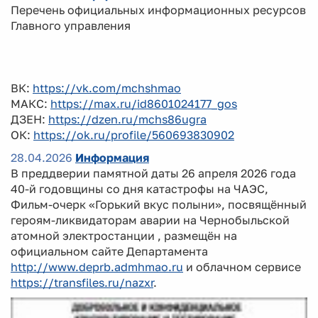
Перечень официальных информационных ресурсов
Главного управления
ВК:
https://vk.com/mchshmao
МАКС:
https://max.ru/id8601024177_gos
ДЗЕН:
https://dzen.ru/mchs86ugra
ОК:
https://ok.ru/profile/560693830902
28.04.2026
Информация
В преддверии памятной даты 26 апреля 2026 года
40-й годовщины со дня катастрофы на ЧАЭС,
Фильм-очерк «Горький вкус полыни», посвящённый
героям-ликвидаторам аварии на Чернобыльской
атомной электростанции , размещён на
официальном сайте Департамента
http://www.deprb.admhmao.ru
и облачном сервисе
https://transfiles.ru/nazxr
.