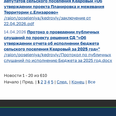
депутатов сельского поселения Кедровый «Об
утверждении проекта Планировка и межевания
Территории с.Елизарово»
/raion/poseleniya/kedroviy/заключение от
22.04.2026.pdf
14.04.2026
Протоко о проведении публичных
слушаний по проекту решения СД "«Об
утверждении отчета об исполнении бюджета
сельского поселения Кедровый за 2025 год»"
/raion/poseleniya/kedroviy/Протокол по публичных
слушаний по исполнению Бюджета за 2025 год.docx
Новости 1 - 20 из 610
Начало | Пред. |
1
2
3
4
5
|
След.
|
Конец
|
Все