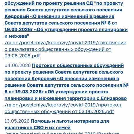
обсуждений по проекту решения СД "по проекту
решения Совета депутатов сельского поселения
Кедровый «О внесении изменений в решение
Совета депутатов сельского поселения № 6 от
19.03.2026г «Об утверждении проекта планировки
и межева"
/raion/poseleniya/kedroviy/covid-2019/заключение
о результатах общественных обсуждений от
03.06.2026.pdf
04.06.2026
Протокол общественных обсуждений
по проекту решения Совета депутатов сельского
поселения Кедровый «О внесении изменений в
решение Совета депутатов сельского поселения №
6 от 19.03.2026г «Об утверждении проекта
планировки и межевания территории с.Елизарово
/raion/poseleniya/kedroviy/covid-2019/протокол
общественных обсуждений от 03.06.2026.pdf
13.05.2026
Помощь и льготы нотариата для
участников СВО и их семей
/raion/poseleniya/kedroviy/covid-2019/Brochure