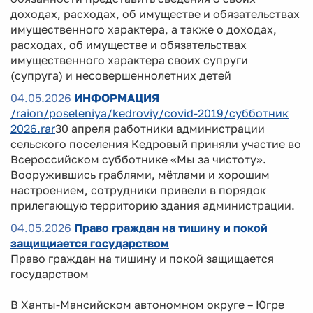
доходах, расходах, об имуществе и обязательствах
имущественного характера, а также о доходах,
расходах, об имуществе и обязательствах
имущественного характера своих супруги
(супруга) и несовершеннолетних детей
04.05.2026
ИНФОРМАЦИЯ
/raion/poseleniya/kedroviy/covid-2019/субботник
2026.rar
30 апреля работники администрации
сельского поселения Кедровый приняли участие во
Всероссийском субботнике «Мы за чистоту».
Вооружившись граблями, мётлами и хорошим
настроением, сотрудники привели в порядок
прилегающую территорию здания администрации.
04.05.2026
Право граждан на тишину и покой
защищиается государством
Право граждан на тишину и покой защищается
государством
В Ханты-Мансийском автономном округе – Югре