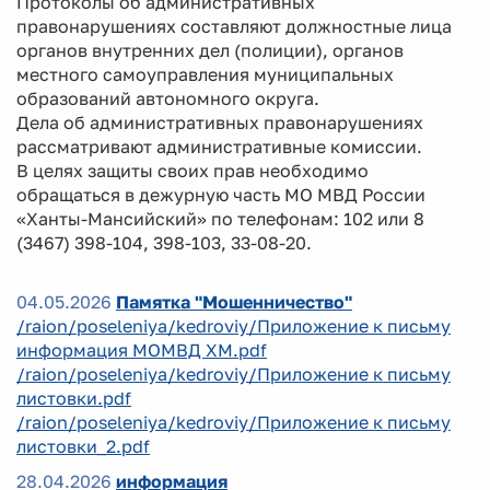
Протоколы об административных
правонарушениях составляют должностные лица
органов внутренних дел (полиции), органов
местного самоуправления муниципальных
образований автономного округа.
Дела об административных правонарушениях
рассматривают административные комиссии.
В целях защиты своих прав необходимо
обращаться в дежурную часть МО МВД России
«Ханты-Мансийский» по телефонам: 102 или 8
(3467) 398-104, 398-103, 33-08-20.
04.05.2026
Памятка "Мошенничество"
/raion/poseleniya/kedroviy/Приложение к письму
информация МОМВД ХМ.pdf
/raion/poseleniya/kedroviy/Приложение к письму
листовки.pdf
/raion/poseleniya/kedroviy/Приложение к письму
листовки_2.pdf
28.04.2026
информация