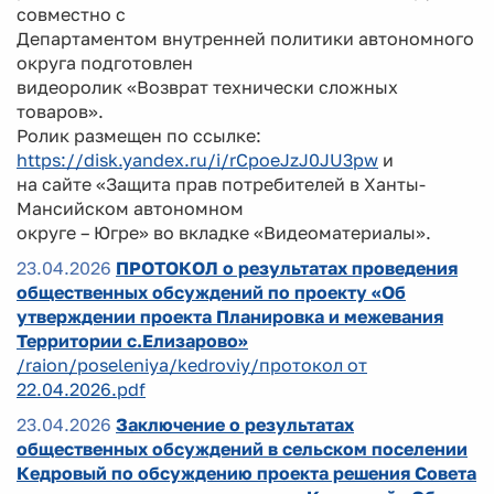
совместно с
Департаментом внутренней политики автономного
округа подготовлен
видеоролик «Возврат технически сложных
товаров».
Ролик размещен по ссылке:
https://disk.yandex.ru/i/rCpoeJzJ0JU3pw
и
на сайте «Защита прав потребителей в Ханты-
Мансийском автономном
округе – Югре» во вкладке «Видеоматериалы».
23.04.2026
ПРОТОКОЛ о результатах проведения
общественных обсуждений по проекту «Об
утверждении проекта Планировка и межевания
Территории с.Елизарово»
/raion/poseleniya/kedroviy/протокол от
22.04.2026.pdf
23.04.2026
Заключение о результатах
общественных обсуждений в сельском поселении
Кедровый по обсуждению проекта решения Совета