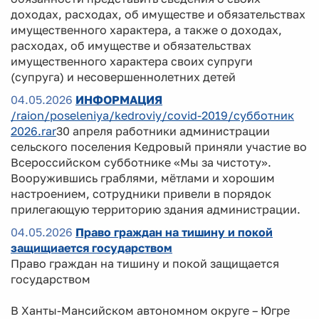
доходах, расходах, об имуществе и обязательствах
имущественного характера, а также о доходах,
расходах, об имуществе и обязательствах
имущественного характера своих супруги
(супруга) и несовершеннолетних детей
04.05.2026
ИНФОРМАЦИЯ
/raion/poseleniya/kedroviy/covid-2019/субботник
2026.rar
30 апреля работники администрации
сельского поселения Кедровый приняли участие во
Всероссийском субботнике «Мы за чистоту».
Вооружившись граблями, мётлами и хорошим
настроением, сотрудники привели в порядок
прилегающую территорию здания администрации.
04.05.2026
Право граждан на тишину и покой
защищиается государством
Право граждан на тишину и покой защищается
государством
В Ханты-Мансийском автономном округе – Югре