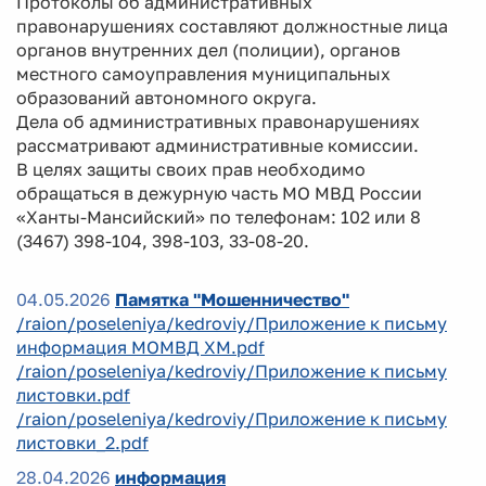
Протоколы об административных
правонарушениях составляют должностные лица
органов внутренних дел (полиции), органов
местного самоуправления муниципальных
образований автономного округа.
Дела об административных правонарушениях
рассматривают административные комиссии.
В целях защиты своих прав необходимо
обращаться в дежурную часть МО МВД России
«Ханты-Мансийский» по телефонам: 102 или 8
(3467) 398-104, 398-103, 33-08-20.
04.05.2026
Памятка "Мошенничество"
/raion/poseleniya/kedroviy/Приложение к письму
информация МОМВД ХМ.pdf
/raion/poseleniya/kedroviy/Приложение к письму
листовки.pdf
/raion/poseleniya/kedroviy/Приложение к письму
листовки_2.pdf
28.04.2026
информация