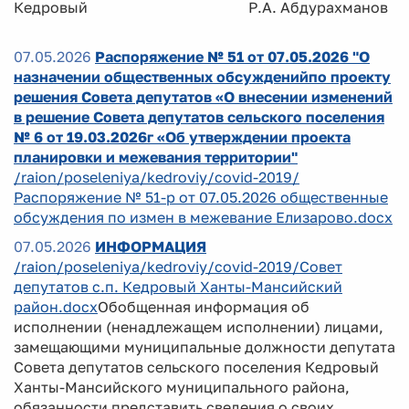
Кедровый Р.А. Абдурахманов
07.05.2026
Распоряжение № 51 от 07.05.2026 "О
назначении общественных обсужденийпо проекту
решения Совета депутатов «О внесении изменений
в решение Совета депутатов сельского поселения
№ 6 от 19.03.2026г «Об утверждении проекта
планировки и межевания территории"
/raion/poseleniya/kedroviy/covid-2019/
Распоряжение № 51-р от 07.05.2026 общественные
обсуждения по измен в межевание Елизарово.docx
07.05.2026
ИНФОРМАЦИЯ
/raion/poseleniya/kedroviy/covid-2019/Совет
депутатов с.п. Кедровый Ханты-Мансийский
район.docx
Обобщенная информация об
исполнении (ненадлежащем исполнении) лицами,
замещающими муниципальные должности депутата
Совета депутатов сельского поселения Кедровый
Ханты-Мансийского муниципального района,
обязанности представить сведения о своих