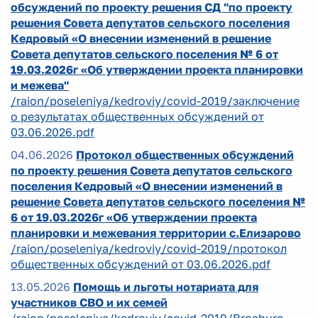
обсуждений по проекту решения СД "по проекту
решения Совета депутатов сельского поселения
Кедровый «О внесении изменений в решение
Совета депутатов сельского поселения № 6 от
19.03.2026г «Об утверждении проекта планировки
и межева"
/raion/poseleniya/kedroviy/covid-2019/заключение
о результатах общественных обсуждений от
03.06.2026.pdf
04.06.2026
Протокол общественных обсуждений
по проекту решения Совета депутатов сельского
поселения Кедровый «О внесении изменений в
решение Совета депутатов сельского поселения №
6 от 19.03.2026г «Об утверждении проекта
планировки и межевания территории с.Елизарово
/raion/poseleniya/kedroviy/covid-2019/протокол
общественных обсуждений от 03.06.2026.pdf
13.05.2026
Помощь и льготы нотариата для
участников СВО и их семей
/raion/poseleniya/kedroviy/covid-2019/Brochure