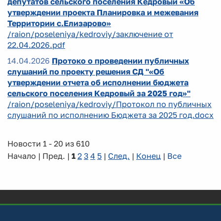
депутатов сельского поселения Кедровый «Об
утверждении проекта Планировка и межевания
Территории с.Елизарово»
/raion/poseleniya/kedroviy/заключение от
22.04.2026.pdf
14.04.2026
Протоко о проведении публичных
слушаний по проекту решения СД "«Об
утверждении отчета об исполнении бюджета
сельского поселения Кедровый за 2025 год»"
/raion/poseleniya/kedroviy/Протокол по публичных
слушаний по исполнению Бюджета за 2025 год.docx
Новости 1 - 20 из 610
Начало | Пред. |
1
2
3
4
5
|
След.
|
Конец
|
Все