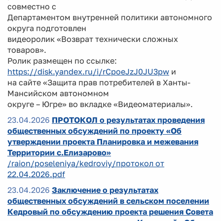
совместно с
Департаментом внутренней политики автономного
округа подготовлен
видеоролик «Возврат технически сложных
товаров».
Ролик размещен по ссылке:
https://disk.yandex.ru/i/rCpoeJzJ0JU3pw
и
на сайте «Защита прав потребителей в Ханты-
Мансийском автономном
округе – Югре» во вкладке «Видеоматериалы».
23.04.2026
ПРОТОКОЛ о результатах проведения
общественных обсуждений по проекту «Об
утверждении проекта Планировка и межевания
Территории с.Елизарово»
/raion/poseleniya/kedroviy/протокол от
22.04.2026.pdf
23.04.2026
Заключение о результатах
общественных обсуждений в сельском поселении
Кедровый по обсуждению проекта решения Совета