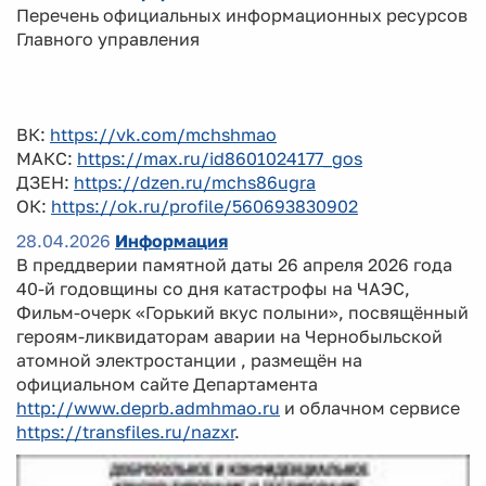
Перечень официальных информационных ресурсов
Главного управления
ВК:
https://vk.com/mchshmao
МАКС:
https://max.ru/id8601024177_gos
ДЗЕН:
https://dzen.ru/mchs86ugra
ОК:
https://ok.ru/profile/560693830902
28.04.2026
Информация
В преддверии памятной даты 26 апреля 2026 года
40-й годовщины со дня катастрофы на ЧАЭС,
Фильм-очерк «Горький вкус полыни», посвящённый
героям-ликвидаторам аварии на Чернобыльской
атомной электростанции , размещён на
официальном сайте Департамента
http://www.deprb.admhmao.ru
и облачном сервисе
https://transfiles.ru/nazxr
.