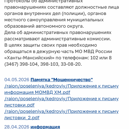
Протоколы об административных
правонарушениях составляют должностные лица
органов внутренних дел (полиции), органов
местного самоуправления муниципальных
образований автономного округа.
Дела об административных правонарушениях
рассматривают административные комиссии.
В целях защиты своих прав необходимо
обращаться в дежурную часть МО МВД России
«Ханты-Мансийский» по телефонам: 102 или 8
(3467) 398-104, 398-103, 33-08-20.
04.05.2026
Памятка "Мошенничество"
/raion/poseleniya/kedroviy/Приложение к письму
информация МОМВД ХМ.pdf
/raion/poseleniya/kedroviy/Приложение к письму
листовки.pdf
/raion/poseleniya/kedroviy/Приложение к письму
листовки_2.pdf
28.04.2026
информация