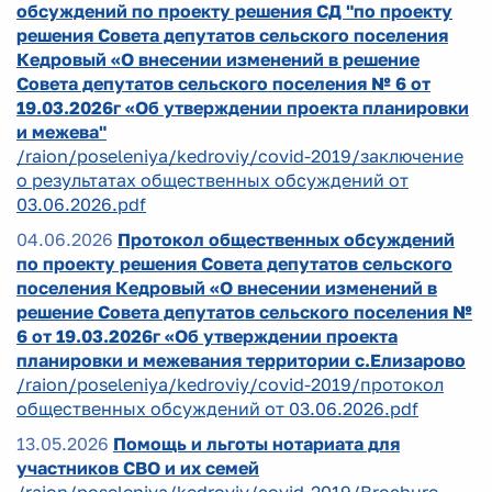
обсуждений по проекту решения СД "по проекту
решения Совета депутатов сельского поселения
Кедровый «О внесении изменений в решение
Совета депутатов сельского поселения № 6 от
19.03.2026г «Об утверждении проекта планировки
и межева"
/raion/poseleniya/kedroviy/covid-2019/заключение
о результатах общественных обсуждений от
03.06.2026.pdf
04.06.2026
Протокол общественных обсуждений
по проекту решения Совета депутатов сельского
поселения Кедровый «О внесении изменений в
решение Совета депутатов сельского поселения №
6 от 19.03.2026г «Об утверждении проекта
планировки и межевания территории с.Елизарово
/raion/poseleniya/kedroviy/covid-2019/протокол
общественных обсуждений от 03.06.2026.pdf
13.05.2026
Помощь и льготы нотариата для
участников СВО и их семей
/raion/poseleniya/kedroviy/covid-2019/Brochure