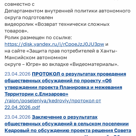
совместно с
Департаментом внутренней политики автономного
округа подготовлен
видеоролик «Возврат технически сложных
товаров».
Ролик размещен по ссылке:
https://disk.yandex.ru/i/rCpoeJzJ0JU3pw
и
на сайте «Защита прав потребителей в Ханты-
Мансийском автономном
округе – Югре» во вкладке «Видеоматериалы».
23.04.2026
ПРОТОКОЛ о результатах проведения
общественных обсуждений по проекту «Об
утверждении проекта Планировка и межевания
Территории с.Елизарово»
/raion/poseleniya/kedroviy/протокол от
22.04.2026.pdf
23.04.2026
Заключение о результатах
общественных обсуждений в сельском поселении
Кедровый по обсуждению проекта решения Совета