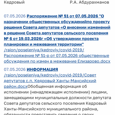
Кедровый Р.А. Абдурахманов
07.05.2026
Распоряжение № 51 от 07.05.2026 "О
назначении общественных обсужденийпо проекту
решения Совета депутатов «О внесении изменений
в решение Совета депутатов сельского поселения
№ 6 от 19.03.2026г «Об утверждении проекта
планировки и межевания территории"
/raion/poseleniya/kedroviy/covid-2019/
Распоряжение № 51-р от 07.05.2026 общественные
обсуждения по измен в межевание Елизарово.docx
07.05.2026
ИНФОРМАЦИЯ
/raion/poseleniya/kedroviy/covid-2019/Совет
депутатов с.п. Кедровый Ханты-Мансийский
район.docx
Обобщенная информация об
исполнении (ненадлежащем исполнении) лицами,
замещающими муниципальные должности депутата
Совета депутатов сельского поселения Кедровый
Ханты-Мансийского муниципального района,
обязанности представить сведения о своих