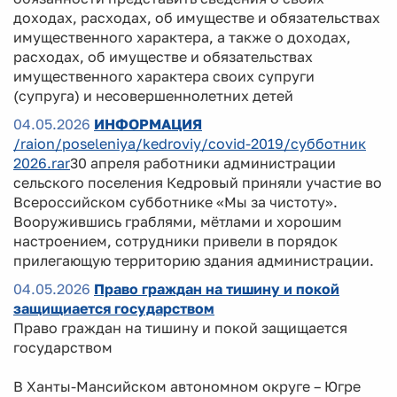
доходах, расходах, об имуществе и обязательствах
имущественного характера, а также о доходах,
расходах, об имуществе и обязательствах
имущественного характера своих супруги
(супруга) и несовершеннолетних детей
04.05.2026
ИНФОРМАЦИЯ
/raion/poseleniya/kedroviy/covid-2019/субботник
2026.rar
30 апреля работники администрации
сельского поселения Кедровый приняли участие во
Всероссийском субботнике «Мы за чистоту».
Вооружившись граблями, мётлами и хорошим
настроением, сотрудники привели в порядок
прилегающую территорию здания администрации.
04.05.2026
Право граждан на тишину и покой
защищиается государством
Право граждан на тишину и покой защищается
государством
В Ханты-Мансийском автономном округе – Югре