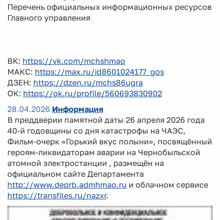
Перечень официальных информационных ресурсов
Главного управления
ВК:
https://vk.com/mchshmao
МАКС:
https://max.ru/id8601024177_gos
ДЗЕН:
https://dzen.ru/mchs86ugra
ОК:
https://ok.ru/profile/560693830902
28.04.2026
Информация
В преддверии памятной даты 26 апреля 2026 года
40-й годовщины со дня катастрофы на ЧАЭС,
Фильм-очерк «Горький вкус полыни», посвящённый
героям-ликвидаторам аварии на Чернобыльской
атомной электростанции , размещён на
официальном сайте Департамента
http://www.deprb.admhmao.ru
и облачном сервисе
https://transfiles.ru/nazxr
.