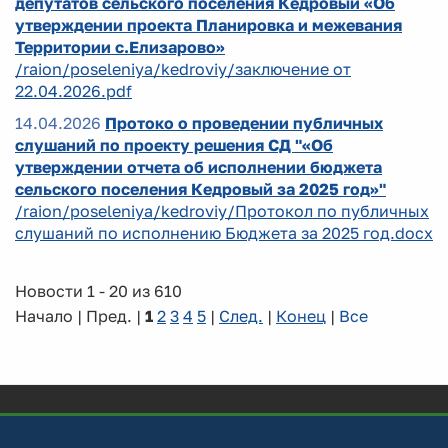
депутатов сельского поселения Кедровый «Об
утверждении проекта Планировка и межевания
Территории с.Елизарово»
/raion/poseleniya/kedroviy/заключение от
22.04.2026.pdf
14.04.2026
Протоко о проведении публичных
слушаний по проекту решения СД "«Об
утверждении отчета об исполнении бюджета
сельского поселения Кедровый за 2025 год»"
/raion/poseleniya/kedroviy/Протокол по публичных
слушаний по исполнению Бюджета за 2025 год.docx
Новости 1 - 20 из 610
Начало | Пред. |
1
2
3
4
5
|
След.
|
Конец
|
Все