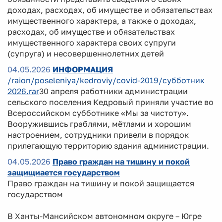
доходах, расходах, об имуществе и обязательствах
имущественного характера, а также о доходах,
расходах, об имуществе и обязательствах
имущественного характера своих супруги
(супруга) и несовершеннолетних детей
04.05.2026
ИНФОРМАЦИЯ
/raion/poseleniya/kedroviy/covid-2019/субботник
2026.rar
30 апреля работники администрации
сельского поселения Кедровый приняли участие во
Всероссийском субботнике «Мы за чистоту».
Вооружившись граблями, мётлами и хорошим
настроением, сотрудники привели в порядок
прилегающую территорию здания администрации.
04.05.2026
Право граждан на тишину и покой
защищиается государством
Право граждан на тишину и покой защищается
государством
В Ханты-Мансийском автономном округе – Югре