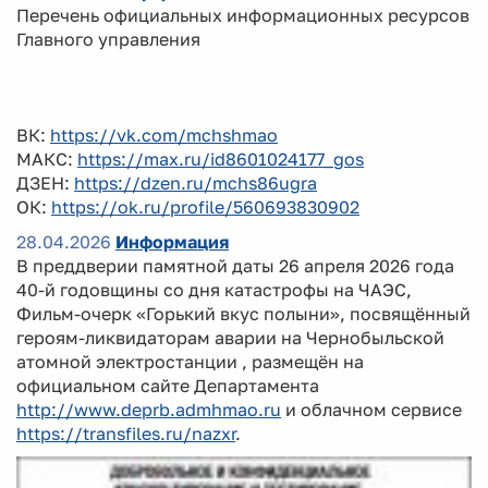
Перечень официальных информационных ресурсов
Главного управления
ВК:
https://vk.com/mchshmao
МАКС:
https://max.ru/id8601024177_gos
ДЗЕН:
https://dzen.ru/mchs86ugra
ОК:
https://ok.ru/profile/560693830902
28.04.2026
Информация
В преддверии памятной даты 26 апреля 2026 года
40-й годовщины со дня катастрофы на ЧАЭС,
Фильм-очерк «Горький вкус полыни», посвящённый
героям-ликвидаторам аварии на Чернобыльской
атомной электростанции , размещён на
официальном сайте Департамента
http://www.deprb.admhmao.ru
и облачном сервисе
https://transfiles.ru/nazxr
.