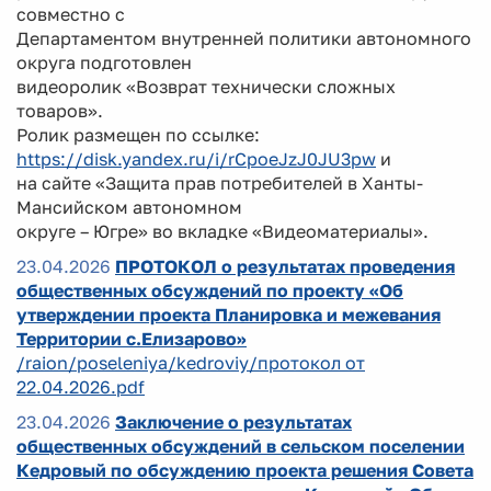
совместно с
Департаментом внутренней политики автономного
округа подготовлен
видеоролик «Возврат технически сложных
товаров».
Ролик размещен по ссылке:
https://disk.yandex.ru/i/rCpoeJzJ0JU3pw
и
на сайте «Защита прав потребителей в Ханты-
Мансийском автономном
округе – Югре» во вкладке «Видеоматериалы».
23.04.2026
ПРОТОКОЛ о результатах проведения
общественных обсуждений по проекту «Об
утверждении проекта Планировка и межевания
Территории с.Елизарово»
/raion/poseleniya/kedroviy/протокол от
22.04.2026.pdf
23.04.2026
Заключение о результатах
общественных обсуждений в сельском поселении
Кедровый по обсуждению проекта решения Совета