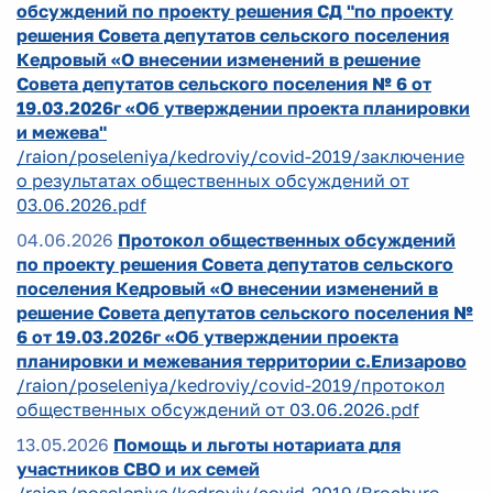
обсуждений по проекту решения СД "по проекту
решения Совета депутатов сельского поселения
Кедровый «О внесении изменений в решение
Совета депутатов сельского поселения № 6 от
19.03.2026г «Об утверждении проекта планировки
и межева"
/raion/poseleniya/kedroviy/covid-2019/заключение
о результатах общественных обсуждений от
03.06.2026.pdf
04.06.2026
Протокол общественных обсуждений
по проекту решения Совета депутатов сельского
поселения Кедровый «О внесении изменений в
решение Совета депутатов сельского поселения №
6 от 19.03.2026г «Об утверждении проекта
планировки и межевания территории с.Елизарово
/raion/poseleniya/kedroviy/covid-2019/протокол
общественных обсуждений от 03.06.2026.pdf
13.05.2026
Помощь и льготы нотариата для
участников СВО и их семей
/raion/poseleniya/kedroviy/covid-2019/Brochure