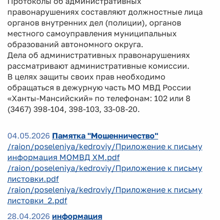
Протоколы об административных
правонарушениях составляют должностные лица
органов внутренних дел (полиции), органов
местного самоуправления муниципальных
образований автономного округа.
Дела об административных правонарушениях
рассматривают административные комиссии.
В целях защиты своих прав необходимо
обращаться в дежурную часть МО МВД России
«Ханты-Мансийский» по телефонам: 102 или 8
(3467) 398-104, 398-103, 33-08-20.
04.05.2026
Памятка "Мошенничество"
/raion/poseleniya/kedroviy/Приложение к письму
информация МОМВД ХМ.pdf
/raion/poseleniya/kedroviy/Приложение к письму
листовки.pdf
/raion/poseleniya/kedroviy/Приложение к письму
листовки_2.pdf
28.04.2026
информация