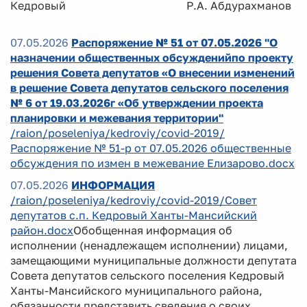
Кедровый Р.А. Абдурахманов
07.05.2026
Распоряжение № 51 от 07.05.2026 "О
назначении общественных обсужденийпо проекту
решения Совета депутатов «О внесении изменений
в решение Совета депутатов сельского поселения
№ 6 от 19.03.2026г «Об утверждении проекта
планировки и межевания территории"
/raion/poseleniya/kedroviy/covid-2019/
Распоряжение № 51-р от 07.05.2026 общественные
обсуждения по измен в межевание Елизарово.docx
07.05.2026
ИНФОРМАЦИЯ
/raion/poseleniya/kedroviy/covid-2019/Совет
депутатов с.п. Кедровый Ханты-Мансийский
район.docx
Обобщенная информация об
исполнении (ненадлежащем исполнении) лицами,
замещающими муниципальные должности депутата
Совета депутатов сельского поселения Кедровый
Ханты-Мансийского муниципального района,
обязанности представить сведения о своих