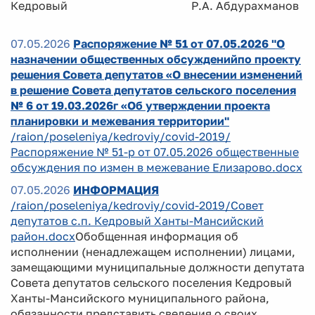
Кедровый Р.А. Абдурахманов
07.05.2026
Распоряжение № 51 от 07.05.2026 "О
назначении общественных обсужденийпо проекту
решения Совета депутатов «О внесении изменений
в решение Совета депутатов сельского поселения
№ 6 от 19.03.2026г «Об утверждении проекта
планировки и межевания территории"
/raion/poseleniya/kedroviy/covid-2019/
Распоряжение № 51-р от 07.05.2026 общественные
обсуждения по измен в межевание Елизарово.docx
07.05.2026
ИНФОРМАЦИЯ
/raion/poseleniya/kedroviy/covid-2019/Совет
депутатов с.п. Кедровый Ханты-Мансийский
район.docx
Обобщенная информация об
исполнении (ненадлежащем исполнении) лицами,
замещающими муниципальные должности депутата
Совета депутатов сельского поселения Кедровый
Ханты-Мансийского муниципального района,
обязанности представить сведения о своих