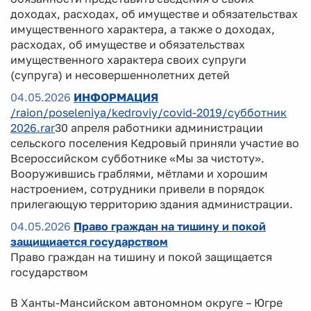
доходах, расходах, об имуществе и обязательствах
имущественного характера, а также о доходах,
расходах, об имуществе и обязательствах
имущественного характера своих супруги
(супруга) и несовершеннолетних детей
04.05.2026
ИНФОРМАЦИЯ
/raion/poseleniya/kedroviy/covid-2019/субботник
2026.rar
30 апреля работники администрации
сельского поселения Кедровый приняли участие во
Всероссийском субботнике «Мы за чистоту».
Вооружившись граблями, мётлами и хорошим
настроением, сотрудники привели в порядок
прилегающую территорию здания администрации.
04.05.2026
Право граждан на тишину и покой
защищиается государством
Право граждан на тишину и покой защищается
государством
В Ханты-Мансийском автономном округе – Югре