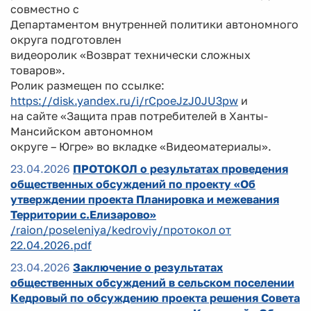
совместно с
Департаментом внутренней политики автономного
округа подготовлен
видеоролик «Возврат технически сложных
товаров».
Ролик размещен по ссылке:
https://disk.yandex.ru/i/rCpoeJzJ0JU3pw
и
на сайте «Защита прав потребителей в Ханты-
Мансийском автономном
округе – Югре» во вкладке «Видеоматериалы».
23.04.2026
ПРОТОКОЛ о результатах проведения
общественных обсуждений по проекту «Об
утверждении проекта Планировка и межевания
Территории с.Елизарово»
/raion/poseleniya/kedroviy/протокол от
22.04.2026.pdf
23.04.2026
Заключение о результатах
общественных обсуждений в сельском поселении
Кедровый по обсуждению проекта решения Совета