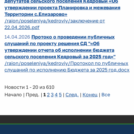
депутатов сельского поселения Кедровый «Об
утверждении проекта Планировка и межевания
Территории с.Елизарово»
/raion/poseleniya/kedroviy/заключение от
22.04.2026.pdf
14.04.2026
Протоко о проведении публичных
слушаний по проекту решения СД "«Об
утверждении отчета об исполнении бюджета
сельского поселения Кедровый за 2025 год»"
/raion/poseleniya/kedroviy/Протокол по публичных
слушаний по исполнению Бюджета за 2025 год.docx
Новости 1 - 20 из 610
Начало | Пред. |
1
2
3
4
5
|
След.
|
Конец
|
Все