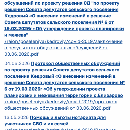
обсуждений по проекту решения СД "по проекту
решения Совета депутатов сельского поселения
Кедровый «О внесении изменений в решение
Совета депутатов сельского поселения № 6 от
19.03.2026г «Об утверждении проекта планировки
и межева"
/raion/poseleniya/kedroviy/covid-2019/заключение
о результатах общественных обсуждений от
03.06.2026.pdf
04.06.2026
Протокол общественных обсуждений
по проекту решения Совета депутатов сельского
поселения Кедровый «О внесении изменений в
решение Совета депутатов сельского поселения №
6 от 19.03.2026г «Об утверждении проекта
планировки и межевания территории с.Елизарово
/raion/poseleniya/kedroviy/covid-2019/протокол
общественных обсуждений от 03.06.2026.pdf
13.05.2026
Помощь и льготы нотариата для
участников СВО и их семей
/raion/poseleniya/kedroviy/covid-2019/Brochure