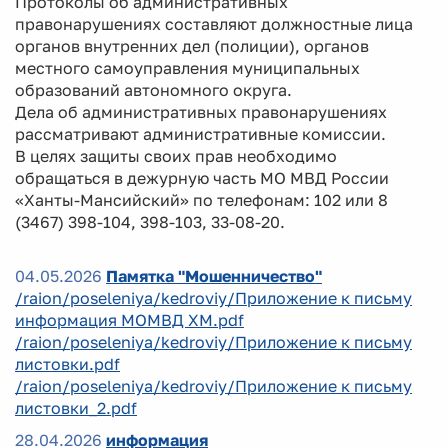
Протоколы об административных
правонарушениях составляют должностные лица
органов внутренних дел (полиции), органов
местного самоуправления муниципальных
образований автономного округа.
Дела об административных правонарушениях
рассматривают административные комиссии.
В целях защиты своих прав необходимо
обращаться в дежурную часть МО МВД России
«Ханты-Мансийский» по телефонам: 102 или 8
(3467) 398-104, 398-103, 33-08-20.
04.05.2026
Памятка "Мошенничество"
/raion/poseleniya/kedroviy/Приложение к письму
информация МОМВД ХМ.pdf
/raion/poseleniya/kedroviy/Приложение к письму
листовки.pdf
/raion/poseleniya/kedroviy/Приложение к письму
листовки_2.pdf
28.04.2026
информация