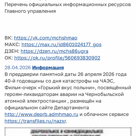
Перечень официальных информационных ресурсов
Главного управления
ВК:
https://vk.com/mchshmao
МАКС:
https://max.ru/id8601024177_gos
ДЗЕН:
https://dzen.ru/mchs86ugra
ОК:
https://ok.ru/profile/560693830902
28.04.2026
Информация
В преддверии памятной даты 26 апреля 2026 года
40-й годовщины со дня катастрофы на ЧАЭС,
Фильм-очерк «Горький вкус полыни», посвящённый
героям-ликвидаторам аварии на Чернобыльской
атомной электростанции , размещён на
официальном сайте Департамента
http://www.deprb.admhmao.ru
и облачном сервисе
https://transfiles.ru/nazxr
.