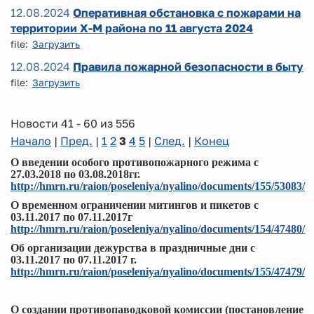
12.08.2024
Оперативная обстановка с пожарами на
территории Х-М района по 11 августа 2024
file:
Загрузить
12.08.2024
Правила пожарной безопасности в быту
file:
Загрузить
Новости 41 - 60 из 556
Начало
|
Пред.
|
1
2
3
4
5
|
След.
|
Конец
О введении особого противопожарного режима с
27.03.2018 по 03.08.2018гг.
http://hmrn.ru/raion/poseleniya/nyalino/documents/155/53083/
О временном ограничении митингов и пикетов с
03.11.2017 по 07.11.2017г
http://hmrn.ru/raion/poseleniya/nyalino/documents/154/47480/
Об организации дежурства в праздничные дни с
03.11.2017 по 07.11.2017 г.
http://hmrn.ru/raion/poseleniya/nyalino/documents/155/47479/
О создании противопаводковой комиссии (постановление