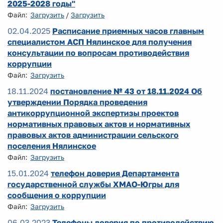
2025-2028 годы"
Файл:
Загрузить
/
Загрузить
02.04.2025
Расписание приемных часов главным
специалистом АСП Нялинское для получения
консультации по вопросам противодействия
коррупции
Файл:
Загрузить
18.11.2024
постановление № 43 от 18.11.2024 Об
утверждении Порядка проведения
антикоррупционной экспертизы проектов
нормативных правовых актов и нормативных
правовых актов администрации сельского
поселения Нялинское
Файл:
Загрузить
15.01.2024
телефон доверия Департамента
государственной службы ХМАО-Югры для
сообщения о коррупции
Файл:
Загрузить
06.03.2023
Телефоны доверия по противодействию