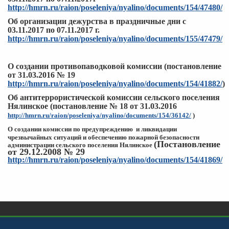
http://hmrn.ru/raion/poseleniya/nyalino/documents/154/47480/
Об организации дежурства в праздничные дни с
03.11.2017 по 07.11.2017 г.
http://hmrn.ru/raion/poseleniya/nyalino/documents/155/47479/
О создании противопаводковой комиссии (постановление
от 31.03.2016 № 19
http://hmrn.ru/raion/poseleniya/nyalino/documents/154/41882/
)
Об антитеррористической комиссии сельского поселения
Нялинское (постановление № 18 от 31.03.2016
http://hmrn.ru/raion/poseleniya/nyalino/documents/154/36142/
)
О создании комиссии по предупреждению и ликвидации
чрезвычайных
ситуаций и обеспечению пожарной
безопасности
(Постановление
администрации сельского поселения Нялинское
от 29.12.2008 № 29
http://hmrn.ru/raion/poseleniya/nyalino/documents/154/41869/