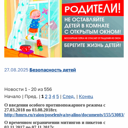
27.08.2025
Безопасность детей
Новости 1 - 20 из 556
Начало | Пред. |
1
2
3
4
5
|
След.
|
Конец
О введении особого противопожарного режима с
27.03.2018 по 03.08.2018гг.
http://hmrn.ru/raion/poseleniya/nyalino/documents/155/53083/
О временном ограничении митингов и пикетов с
03.11.2017 по 07.11.2017г