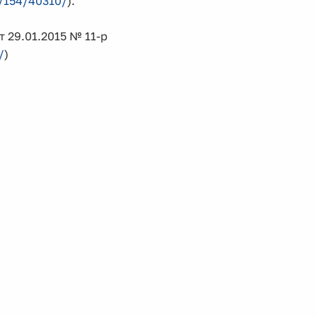
s/154/40310/
).
 29.01.2015 № 11-р
/
)