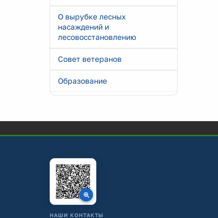
О вырубке лесных
насаждений и
лесовосстановлению
Совет ветеранов
Образование
НАШИ КОНТАКТЫ