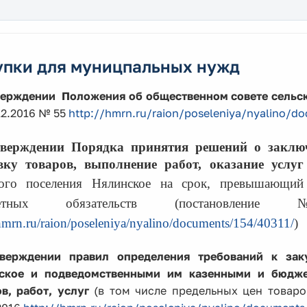
упки для муницпальных нужд
верждении Положения об общественном совете сельск
12.2016 № 55
http://hmrn.ru/raion/poseleniya/nyalino/d
тверждении Порядка принятия решений о закл
вку товаров, выполнение работ, оказание услу
кого поселения Нялинское на срок,
превышающий 
жетных обязательств (постановл
/hmrn.ru/raion/poseleniya/nyalino/documents/154/40311/
)
верждении правил определения требований к за
ское и подведомственными им казенными и бюдж
в, работ, услуг
(в том числе предельных цен товаро