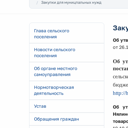
Закупки для муницпальных нужд
Зак
Глава сельского
поселения
Об ут
от 26.
Новости сельского
поселения
Об у
поста
Об органе местного
самоуправления
сельс
бюд
Нормотворческая
http:/
деятельность
Устав
Об ут
Нялин
Обращения граждан
товаро