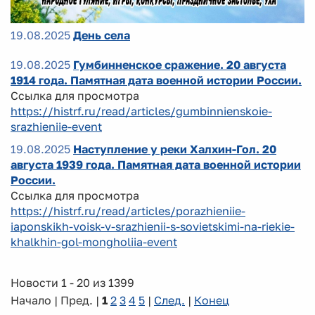
19.08.2025
День села
19.08.2025
Гумбинненское сражение. 20 августа
1914 года. Памятная дата военной истории России.
Ссылка для просмотра
https://histrf.ru/read/articles/gumbinnienskoie-
srazhieniie-event
19.08.2025
Наступление у реки Халхин-Гол. 20
августа 1939 года. Памятная дата военной истории
России.
Ссылка для просмотра
https://histrf.ru/read/articles/porazhieniie-
iaponskikh-voisk-v-srazhienii-s-sovietskimi-na-riekie-
khalkhin-gol-mongholiia-event
Новости 1 - 20 из 1399
Начало | Пред. |
1
2
3
4
5
|
След.
|
Конец