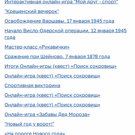
Интерактивная онлайн-игра "Мой друг - спорт"
"Крещенский вечерок"
Освобождение Варшавы. 17 января 1945 года
Начало Висло-Одерской операции. 12 января 1945
года
Мастер-класс «Рукавички»
Сражение при Шейново. 7 января 1878 года
Итоги Онлайн-игры (квест) «Поиск сокровищ»
Онлайн-игра (квест) «Поиск сокровищ»
Спортивная викторина
Онлайн-игра (квест) «Поиск сокровищ»
Онлайн-игра (квест) «Поиск сокровищ»
Онлайн-игра «Забавы Дед Мороза»
"Новый год у ворот!"
«На пороге Нового года»