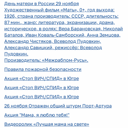
День матери в России 29 ноября
Художественный фильм «Мать», 0+, год выхода:
1926, страна производитель: СССР, длительность:
87 мин., жанр: литература, экранизации, драма,
историческое, в ролях: Вера Барановская, Николай
Баталов, Иван Коваль-Самборский, Анна Земцова,
Александр Чистяков, Всеволод Пудовкин,
Александр Савицкий, режиссёр: Всеволод
Пудовкин.
Производитель: «Межрабпом-Русь».
Правила пожарной безопасности
Акция «Стоп ВИЧ/СПИД» в Югре
Акция «Стоп ВИЧ/СПИД» в Югре
Акция «Стоп ВИЧ/СПИД» в Югре
26 ноября Отражен общий штурм Порт-Артура
Акция "Мама, я люблю тебя!"
Видеоролик «Лучшая мама на свете»