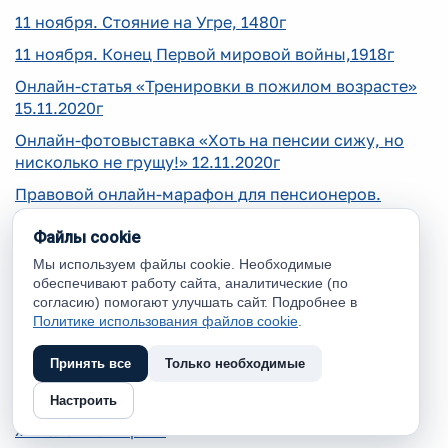
11 ноября. Стояние на Угре, 1480г
11 ноября. Конец Первой мировой войны,1918г
Онлайн-статья «Тренировки в пожилом возрасте»
15.11.2020г
Онлайн-фотовыставка «Хоть на пенсии сижу, но
нисколько не грущу!» 12.11.2020г
Правовой онлайн-марафон для пенсионеров.
11.11.2020года
Файлы cookie
Киноакция «Антитеррор» в Югре
Мы используем файлы cookie. Необходимые
7 ноября. Парад на Красной площади, 1941г
обеспечивают работу сайта, аналитические (по
согласию) помогают улучшать сайт. Подробнее в
6 ноября. Освобождение Киева, 1943г
Политике использования файлов cookie
.
С Днем народного единства!
Принять все
Только необходимые
Онлайн-концерт «Одной мы связаны судьбой»
Настроить
Видео поздравление «День народного единства!»
жителей п. Пырьях