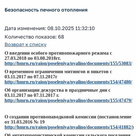
Безопасность печного отопления
Дата изменения: 08.10.2025 11:32:10
Количество показов: 68
Возврат к списку
О введении особого противопожарного режима с
27.03.2018 по 03.08.2018гг.
http://hmrn.ru/raion/poseleniya/nyalino/documents/155/53083/
О временном ограничении митингов и пикетов с
03.11.2017 по 07.11.2017г
http://hmrn.ru/raion/poseleniya/nyalino/documents/154/47480/
Об организации дежурства в праздничные дни с
03.11.2017 по 07.11.2017 г.
http://hmrn.ru/raion/poseleniya/nyalino/documents/155/47479/
О создании противопаводковой комиссии (постановление
от 31.03.2016 № 19
http://hmrn.ru/raion/poseleniya/nyalino/documents/154/41882/
)
Об антитеррористической комиссии сельского поселения