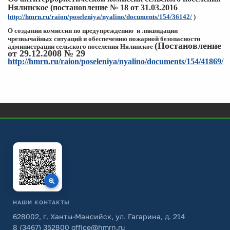
Нялинское (постановление № 18 от 31.03.2016
http://hmrn.ru/raion/poseleniya/nyalino/documents/154/36142/
)
О создании комиссии по предупреждению и ликвидации
чрезвычайных
ситуаций и обеспечению пожарной
безопасности
(Постановление
администрации сельского поселения Нялинское
от 29.12.2008 № 29
http://hmrn.ru/raion/poseleniya/nyalino/documents/154/41869/
НАШИ КОНТАКТЫ
628002, г. Ханты-Мансийск, ул. Гагарина, д. 214
8 (3467) 352800
office@hmrn.ru