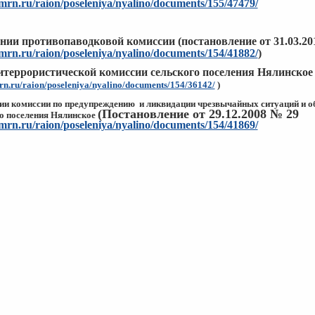
hmrn.ru/raion/poseleniya/nyalino/documents/155/47479/
ании противопаводковой комиссии (постановление от 31.03.20
hmrn.ru/raion/poseleniya/nyalino/documents/154/41882/
)
итеррористической комиссии сельского поселения Нялинское (
mrn.ru/raion/poseleniya/nyalino/documents/154/36142/
)
ии комиссии по предупреждению и ликвидации чрезвычайных
ситуаций и о
(Постановление от 29.12.2008 № 29
о поселения Нялинское
hmrn.ru/raion/poseleniya/nyalino/documents/154/41869/