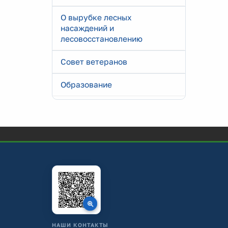
О вырубке лесных
насаждений и
лесовосстановлению
Совет ветеранов
Образование
НАШИ КОНТАКТЫ