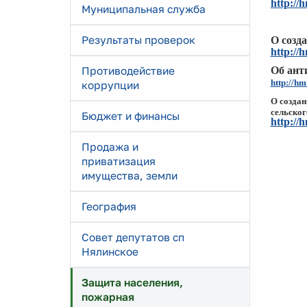
http://
Муниципальная служба
Результаты проверок
О созд
http://
Противодействие
Об ант
http://h
коррупции
О создан
сельског
Бюджет и финансы
http://
Продажа и
приватизация
имущества, земли
География
Совет депутатов сп
Нялинское
Защита населения,
пожарная