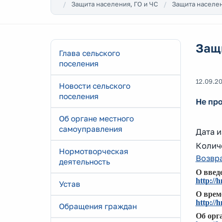
Защита населения, ГО и ЧС
Защита населен
Защи
Глава сельского
поселения
12.09.2
Новости сельского
поселения
Не пр
Об органе местного
самоуправления
Дата и
Количе
Нормотворческая
Возвра
деятельность
О введе
http://
Устав
О време
http://
Обращения граждан
Об орга