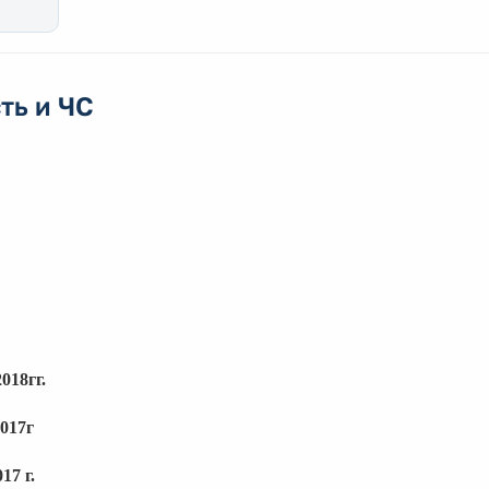
ть и ЧС
018гг.
2017г
17 г.