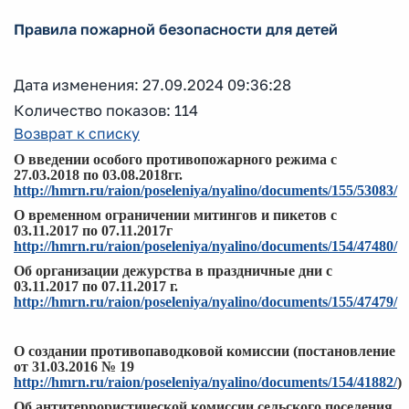
Правила пожарной безопасности для детей
Дата изменения: 27.09.2024 09:36:28
Количество показов: 114
Возврат к списку
О введении особого противопожарного режима с
27.03.2018 по 03.08.2018гг.
http://hmrn.ru/raion/poseleniya/nyalino/documents/155/53083/
О временном ограничении митингов и пикетов с
03.11.2017 по 07.11.2017г
http://hmrn.ru/raion/poseleniya/nyalino/documents/154/47480/
Об организации дежурства в праздничные дни с
03.11.2017 по 07.11.2017 г.
http://hmrn.ru/raion/poseleniya/nyalino/documents/155/47479/
О создании противопаводковой комиссии (постановление
от 31.03.2016 № 19
http://hmrn.ru/raion/poseleniya/nyalino/documents/154/41882/
)
Об антитеррористической комиссии сельского поселения