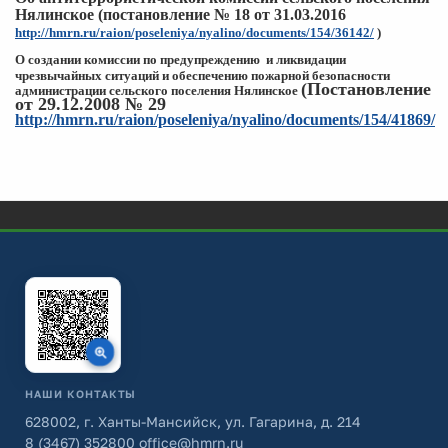
Нялинское (постановление № 18 от 31.03.2016
http://hmrn.ru/raion/poseleniya/nyalino/documents/154/36142/
)
О создании комиссии по предупреждению и ликвидации
чрезвычайных
ситуаций и обеспечению пожарной
безопасности
(Постановление
администрации сельского поселения Нялинское
от 29.12.2008 № 29
http://hmrn.ru/raion/poseleniya/nyalino/documents/154/41869/
НАШИ КОНТАКТЫ
628002, г. Ханты-Мансийск, ул. Гагарина, д. 214
8 (3467) 352800
office@hmrn.ru