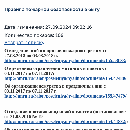
Правила пожарной безопасности в быту
Дата изменения: 27.09.2024 09:32:16
Количество показов: 109
Возврат к списку
О введении особого противопожарного режима с
27.03.2018 по 03.08.2018гг.
http://hmrn.ru/raion/poseleniya/nyalino/documents/155/53083/
О временном ограничении митингов и пикетов с
03.11.2017 по 07.11.2017г
http://hmrn.ru/raion/poseleniya/nyalino/documents/154/47480/
Об организации дежурства в праздничные дни с
03.11.2017 по 07.11.2017 г.
http://hmrn.ru/raion/poseleniya/nyalino/documents/155/47479/
О создании противопаводковой комиссии (постановление
от 31.03.2016 № 19
http://hmrn.ru/raion/poseleniya/nyalino/documents/154/41882/
)
Об антитеррористической комиссии сельского поселения