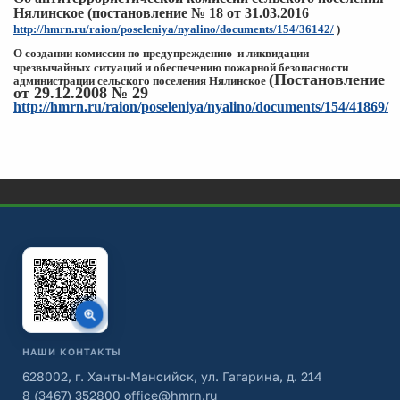
Нялинское (постановление № 18 от 31.03.2016
http://hmrn.ru/raion/poseleniya/nyalino/documents/154/36142/
)
О создании комиссии по предупреждению и ликвидации
чрезвычайных
ситуаций и обеспечению пожарной
безопасности
(Постановление
администрации сельского поселения Нялинское
от 29.12.2008 № 29
http://hmrn.ru/raion/poseleniya/nyalino/documents/154/41869/
НАШИ КОНТАКТЫ
628002, г. Ханты-Мансийск, ул. Гагарина, д. 214
8 (3467) 352800
office@hmrn.ru