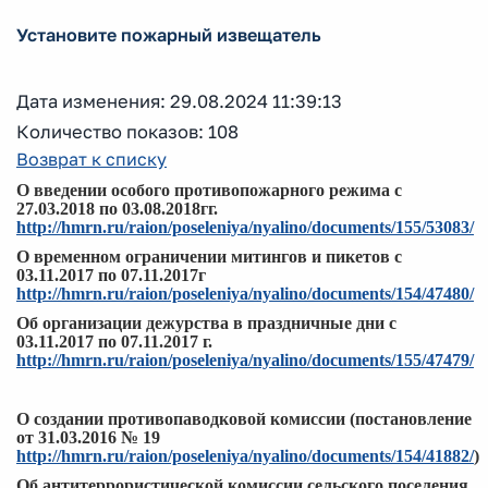
Установите пожарный извещатель
Дата изменения: 29.08.2024 11:39:13
Количество показов: 108
Возврат к списку
О введении особого противопожарного режима с
27.03.2018 по 03.08.2018гг.
http://hmrn.ru/raion/poseleniya/nyalino/documents/155/53083/
О временном ограничении митингов и пикетов с
03.11.2017 по 07.11.2017г
http://hmrn.ru/raion/poseleniya/nyalino/documents/154/47480/
Об организации дежурства в праздничные дни с
03.11.2017 по 07.11.2017 г.
http://hmrn.ru/raion/poseleniya/nyalino/documents/155/47479/
О создании противопаводковой комиссии (постановление
от 31.03.2016 № 19
http://hmrn.ru/raion/poseleniya/nyalino/documents/154/41882/
)
Об антитеррористической комиссии сельского поселения