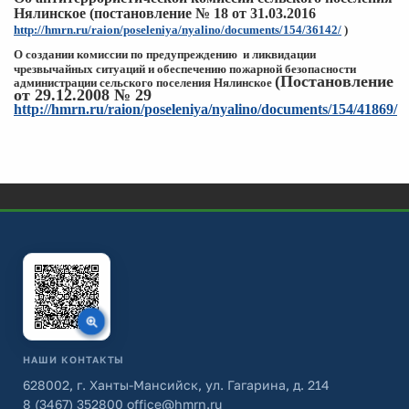
Нялинское (постановление № 18 от 31.03.2016
http://hmrn.ru/raion/poseleniya/nyalino/documents/154/36142/
)
О создании комиссии по предупреждению и ликвидации
чрезвычайных
ситуаций и обеспечению пожарной
безопасности
(Постановление
администрации сельского поселения Нялинское
от 29.12.2008 № 29
http://hmrn.ru/raion/poseleniya/nyalino/documents/154/41869/
НАШИ КОНТАКТЫ
628002, г. Ханты-Мансийск, ул. Гагарина, д. 214
8 (3467) 352800
office@hmrn.ru