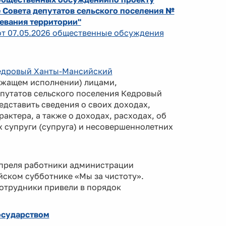
 Совета депутатов сельского поселения №
жевания территории"
 от 07.05.2026 общественные обсуждения
 Кедровый Ханты-Мансийский
жащем исполнении) лицами,
путатов сельского поселения Кедровый
дставить сведения о своих доходах,
актера, а также о доходах, расходах, об
 супруги (супруга) и несовершеннолетних
апреля работники администрации
йском субботнике «Мы за чистоту».
отрудники привели в порядок
осударством