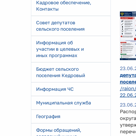
Кадровое обеспечение,
Контакты
Совет депутатов
сельского поселения
Информация об
участии в целевых и
иных программах
23.06.
Бюджет сельского
депута
поселения Кедровый
посел
/raion
Информация ЧС
22.06.
Муниципальная служба
23.06.
Распо
География
округа
утверж
Формы обращений,
перечн