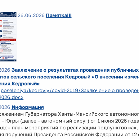
26.06.2026
Памятка!!!
2026
Заключение о результатах проведения публичных
тов сельского поселения Кедровый «О внесении измен
ения Кедровый»
/poseleniya/kedroviy/covid-2019/Заключение о провед
2026.docx
2026
Информация
ряжением Губернатора Ханты-Мансийского автономно
 – Югры (далее – автономный округ) от 1 июня 2026 год
ден план мероприятий по реализации подпунктов «а», 
я поручений Президента Российской Федерации от 12 