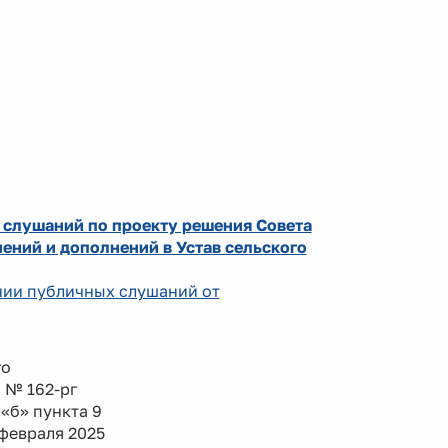
 слушаний по проекту решения Совета
ений и дополнений в Устав сельского
ении публичных слушаний от
го
а № 162-рг
«б» пункта 9
февраля 2025