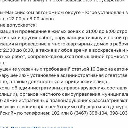
ты-Мансийском автономном округе – Югре установлен з
н с 22:00 до 8:00 часов.
не допускается:
зация и проведение в жилых зонах с 21:00 до 8:00 стр
зочных и других работ, нарушающих тишину и покой г
зация и проведение в многоквартирных домах в рабочие 
 с 21:00 до 8:00, а также в любое время в воскресенье
тных работ, сопровождающихся повышенной громкост
ан.
ушение указанных требований статьей 10 Закона авто
арушениях» установлена административная ответствен
не, а также должностные и юридические лица.
колы об административных правонарушениях составля
олиции), органов местного самоуправления муниципал
об административных правонарушениях рассматривают
ях защиты своих прав необходимо обращаться в дежурн
ский» по телефонам: 102 или 8 (3467) 398-104, 398-103,