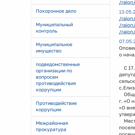
/raion
Похоронное дело
13.05.
/raion
Муниципальный
/raion
контроль
/raion
07.05.
Муниципальное
Опове
имущество
о нач
подведомственные
С 17.0
организации по
депута
вопросам
сельск
противодействия
с.Елиз
коррупции
Общес
г. «О 
Противодействие
«О вне
коррупции
утвер
Место
Межрайонная
поселе
прокуратура
посеще