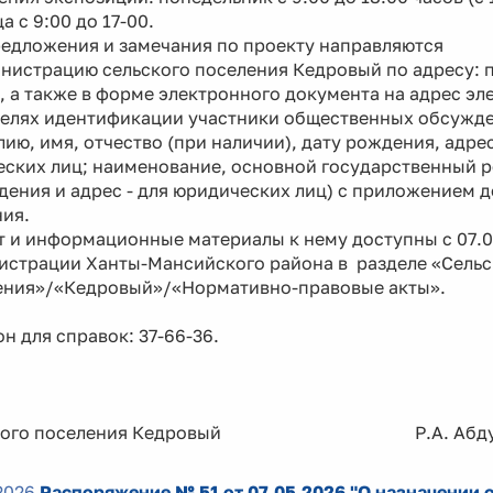
а с 9:00 до 17-00.
ожения и замечания по проекту направляются
нистрацию сельского поселения Кедровый по адресу: п.
 а также в форме электронного документа на адрес э
ях идентификации участники общественных обсужден
ию, имя, отчество (при наличии), дату рождения, адрес
еских лиц; наименование, основной государственный 
дения и адрес - для юридических лиц) с приложением 
ия.
 и информационные материалы к нему доступны с 07.05
истрации Ханты-Мансийского района в разделе «Сельс
ения»/«Кедровый»/«Нормативно-правовые акты».
н для справок: 37-66-36.
ского поселения Кедровый Р.А. Абдур
2026
Распоряжение № 51 от 07.05.2026 "О назначении