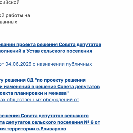
ссийской
й работы на
ованных
овании проекта решения Совета депутатов
олнений в Устав сельского поселения
от 04.06.2026 о назначении публичных
у решения СД "по проекту решения
и изменений в решение Совета депутатов
роекта планировки и межева"
атах общественных обсуждений от
ешения Совета депутатов сельского
а депутатов сельского поселения № 6 от
ия территории с.Елизарово