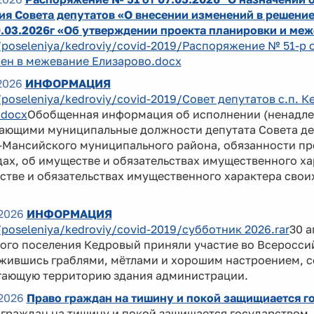
я Совета депутатов «О внесении изменений в решение
9.03.2026г «Об утверждении проекта планировки и ме
/poseleniya/kedroviy/covid-2019/Распоряжение № 51-р
ен в межевание Елизарово.docx
2026
ИНФОРМАЦИЯ
/poseleniya/kedroviy/covid-2019/Совет депутатов с.п.
.docx
Обобщенная информация об исполнении (ненадле
ающими муниципальные должности депутата Совета де
Мансийского муниципального района, обязанности пре
ах, об имуществе и обязательствах имущественного хар
тве и обязательствах имущественного характера своих
2026
ИНФОРМАЦИЯ
/poseleniya/kedroviy/covid-2019/субботник 2026.rar
30 
ого поселения Кедровый приняли участие во Всеросси
жившись граблями, мётлами и хорошим настроением, с
гающую территорию здания администрации.
2026
Право граждан на тишину и покой защищиается г
 граждан на тишину и покой защищается государством