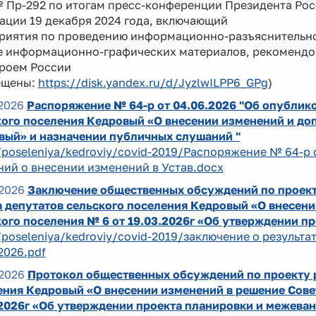
№ Пр-292 по итогам пресс-конференции Президента Ро
ации 19 декабря 2024 года, включающий
риятия по проведению информационно-разъяснительно
е информационно-графических материалов, рекоменд
роем России
ещены:
https://disk.yandex.ru/d/JyzlwILPP6_GPg
)
2026
Распоряжение № 64-р от 04.06.2026 "Об опублик
ого поселения Кедровый «О внесении изменений и доп
вый» и назначении публичных слушаний "
/poseleniya/kedroviy/covid-2019/Распоряжение № 64-р 
ий о внесении изменений в Устав.docx
2026
Заключение общественных обсуждений по проект
 депутатов сельского поселения Кедровый «О внесени
ого поселения № 6 от 19.03.2026г «Об утверждении п
/poseleniya/kedroviy/covid-2019/заключение о результ
2026.pdf
2026
Протокол общественных обсуждений по проекту р
ния Кедровый «О внесении изменений в решение Совет
.2026г «Об утверждении проекта планировки и межеван