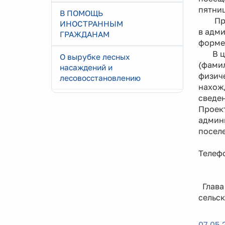
пятниц
В ПОМОЩЬ
Предл
ИНОСТРАННЫМ
в адми
ГРАЖДАНАМ
форме,
В цел
О вырубке лесных
(фамил
насаждений и
физич
лесовосстановлению
нахож
сведен
Проект
админ
посел
Телефо
Глава
сель
07.05.