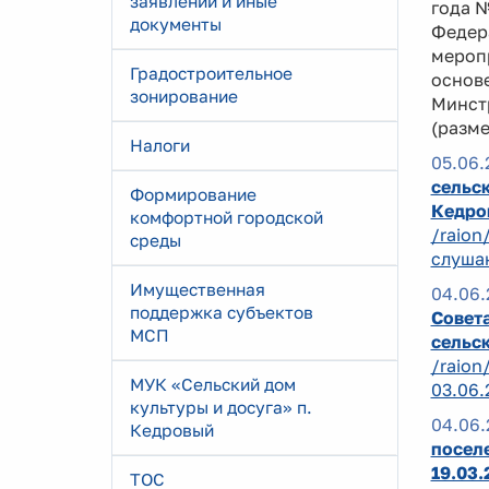
заявлений и иные
года 
документы
Федер
мероп
Градостроительное
основ
зонирование
Минст
(разм
Налоги
05.06.
сельск
Формирование
Кедро
комфортной городской
/raion
среды
слушан
Имущественная
04.06.
поддержка субъектов
Совета
МСП
сельск
/raion
МУК «Сельский дом
03.06.
культуры и досуга» п.
04.06.
Кедровый
поселе
19.03
ТОС