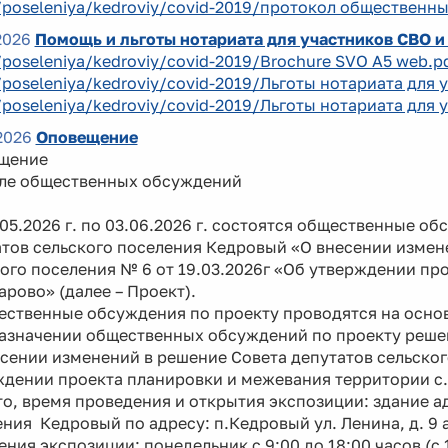
/poseleniya/kedroviy/covid-2019/протокол общественны
2026
Помощь и льготы нотариата для участников СВО и
/poseleniya/kedroviy/covid-2019/Brochure SVO A5 web.p
/poseleniya/kedroviy/covid-2019/Льготы нотариата для 
/poseleniya/kedroviy/covid-2019/Льготы нотариата для 
2026
Оповещение
щение
але общественных обсуждений
5.2026 г. по 03.06.2026 г. состоятся общественные о
тов сельского поселения Кедровый «О внесении измен
ого поселения № 6 от 19.03.2026г «Об утверждении п
арово» (далее – Проект).
твенные обсуждения по проекту проводятся на основа
назначении общественных обсуждений по проекту реше
сении изменений в решение Совета депутатов сельског
ждении проекта планировки и межевания территории с.
, время проведения и открытия экспозиции: здание а
ния Кедровый по адресу: п.Кедровый ул. Ленина, д. 9 а, 
ния экспозиции: понедельник с 9:00 до 18:00 часов (с 1