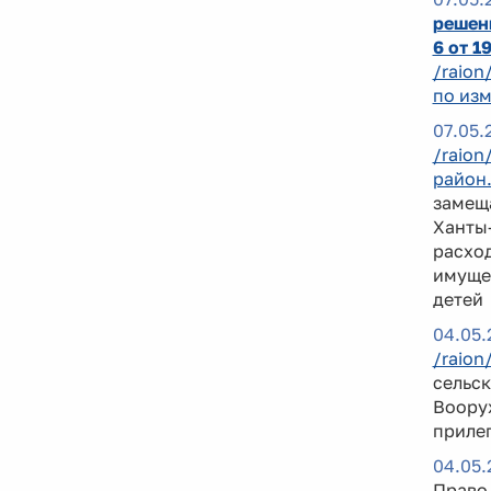
решени
6 от 1
/raion
по изм
07.05.
/raion
район
замещ
Ханты-
расход
имущес
детей
04.05.
/raion
сельск
Воору
приле
04.05.
Право