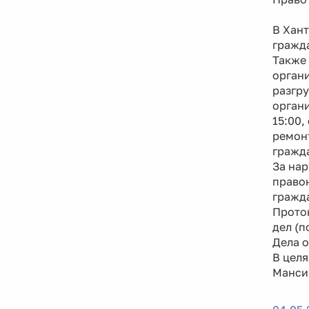
В Хан
гражда
Также 
органи
разгру
органи
15:00,
ремон
гражд
За нар
правон
гражда
Прото
дел (п
Дела 
В цел
Мансий