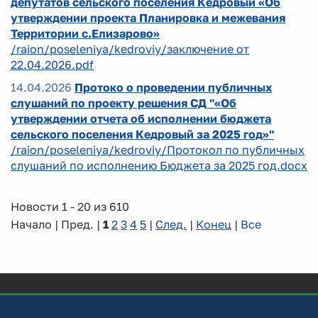
депутатов сельского поселения Кедровый «Об
утверждении проекта Планировка и межевания
Территории с.Елизарово»
/raion/poseleniya/kedroviy/заключение от
22.04.2026.pdf
14.04.2026
Протоко о проведении публичных
слушаний по проекту решения СД "«Об
утверждении отчета об исполнении бюджета
сельского поселения Кедровый за 2025 год»"
/raion/poseleniya/kedroviy/Протокол по публичных
слушаний по исполнению Бюджета за 2025 год.docx
Новости 1 - 20 из 610
Начало | Пред. |
1
2
3
4
5
|
След.
|
Конец
|
Все