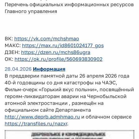
Перечень официальных информационных ресурсов
Главного управления
ВК:
https://vk.com/mchshmao
МАКС:
https://max.ru/id8601024177_gos
ДЗЕН:
https://dzen.ru/mchs86ugra
ОК:
https://ok.ru/profile/560693830902
28.04.2026
Информация
В преддверии памятной даты 26 апреля 2026 года
40-й годовщины со дня катастрофы на ЧАЭС,
Фильм-очерк «Горький вкус полыни», посвящённый
героям-ликвидаторам аварии на Чернобыльской
атомной электростанции , размещён на
официальном сайте Департамента
http://www.deprb.admhmao.ru
и облачном сервисе
https://transfiles.ru/nazxr
.