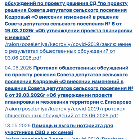
обсуждений по проекту решения СД "по проекту
решения Совета депутатов сельского поселения
Кедровый «О внесении изменений в решение
Совета депутатов сельского поселения № 6 от
19.03.2026г «Об утверждении проекта планировки
и межева"
/raion/poseleniya/kedroviy/covid-2019/заключение
о результатах общественных обсуждений от
03.06.2026.pdf
04.06.2026
Протокол общественных обсуждений
по проекту решения Совета депутатов сельского
поселения Кедровый «О внесении изменений в
решение Совета депутатов сельского поселения №
6 от 19.03.2026г «Об утверждении проекта
планировки и межевания территории с.Елизарово
/raion/poseleniya/kedroviy/covid-2019/протокол
общественных обсуждений от 03.06.2026.pdf
13.05.2026
Помощь и льготы нотариата для
участников СВО и их семей
/raion/poseleniya/kedroviy/covid-2019/Brochure