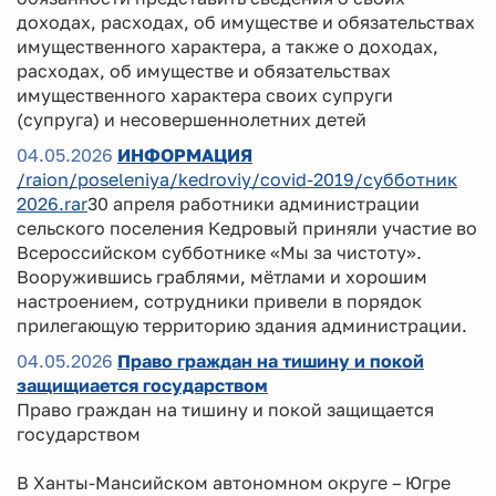
доходах, расходах, об имуществе и обязательствах
имущественного характера, а также о доходах,
расходах, об имуществе и обязательствах
имущественного характера своих супруги
(супруга) и несовершеннолетних детей
04.05.2026
ИНФОРМАЦИЯ
/raion/poseleniya/kedroviy/covid-2019/субботник
2026.rar
30 апреля работники администрации
сельского поселения Кедровый приняли участие во
Всероссийском субботнике «Мы за чистоту».
Вооружившись граблями, мётлами и хорошим
настроением, сотрудники привели в порядок
прилегающую территорию здания администрации.
04.05.2026
Право граждан на тишину и покой
защищиается государством
Право граждан на тишину и покой защищается
государством
В Ханты-Мансийском автономном округе – Югре