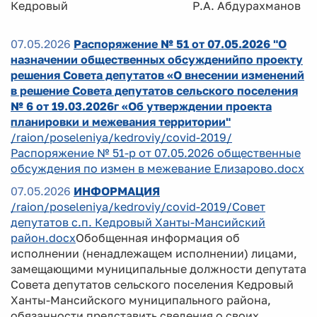
Кедровый Р.А. Абдурахманов
07.05.2026
Распоряжение № 51 от 07.05.2026 "О
назначении общественных обсужденийпо проекту
решения Совета депутатов «О внесении изменений
в решение Совета депутатов сельского поселения
№ 6 от 19.03.2026г «Об утверждении проекта
планировки и межевания территории"
/raion/poseleniya/kedroviy/covid-2019/
Распоряжение № 51-р от 07.05.2026 общественные
обсуждения по измен в межевание Елизарово.docx
07.05.2026
ИНФОРМАЦИЯ
/raion/poseleniya/kedroviy/covid-2019/Совет
депутатов с.п. Кедровый Ханты-Мансийский
район.docx
Обобщенная информация об
исполнении (ненадлежащем исполнении) лицами,
замещающими муниципальные должности депутата
Совета депутатов сельского поселения Кедровый
Ханты-Мансийского муниципального района,
обязанности представить сведения о своих