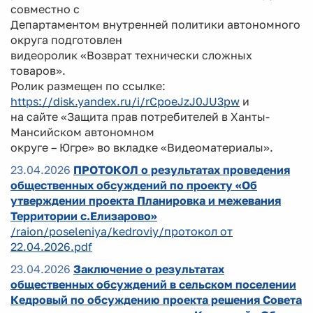
совместно с
Департаментом внутренней политики автономного
округа подготовлен
видеоролик «Возврат технически сложных
товаров».
Ролик размещен по ссылке:
https://disk.yandex.ru/i/rCpoeJzJ0JU3pw
и
на сайте «Защита прав потребителей в Ханты-
Мансийском автономном
округе – Югре» во вкладке «Видеоматериалы».
23.04.2026
ПРОТОКОЛ о результатах проведения
общественных обсуждений по проекту «Об
утверждении проекта Планировка и межевания
Территории с.Елизарово»
/raion/poseleniya/kedroviy/протокол от
22.04.2026.pdf
23.04.2026
Заключение о результатах
общественных обсуждений в сельском поселении
Кедровый по обсуждению проекта решения Совета