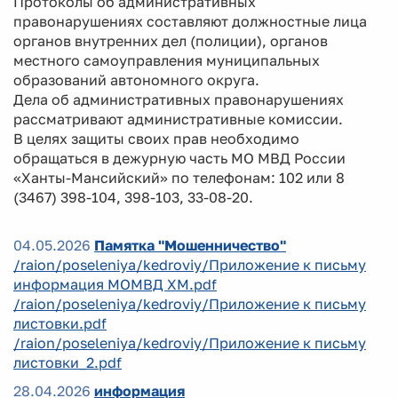
Протоколы об административных
правонарушениях составляют должностные лица
органов внутренних дел (полиции), органов
местного самоуправления муниципальных
образований автономного округа.
Дела об административных правонарушениях
рассматривают административные комиссии.
В целях защиты своих прав необходимо
обращаться в дежурную часть МО МВД России
«Ханты-Мансийский» по телефонам: 102 или 8
(3467) 398-104, 398-103, 33-08-20.
04.05.2026
Памятка "Мошенничество"
/raion/poseleniya/kedroviy/Приложение к письму
информация МОМВД ХМ.pdf
/raion/poseleniya/kedroviy/Приложение к письму
листовки.pdf
/raion/poseleniya/kedroviy/Приложение к письму
листовки_2.pdf
28.04.2026
информация