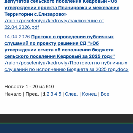
депутатов сельского поселения Кедровый «Об
утверждении проекта Планировка и межевания
Территории с.Елизарово»
/raion/poseleniya/kedroviy/заключение от
22.04.2026.pdf
14.04.2026
Протоко о проведении публичных
слушаний по проекту решения СД "«Об
утверждении отчета об исполнении бюджета
сельского поселения Кедровый за 2025 год»"
/raion/poseleniya/kedroviy/Протокол по публичных
слушаний по исполнению Бюджета за 2025 год.docx
Новости 1 - 20 из 610
Начало | Пред. |
1
2
3
4
5
|
След.
|
Конец
|
Все