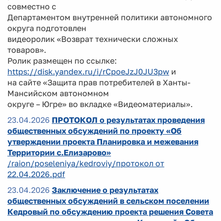
совместно с
Департаментом внутренней политики автономного
округа подготовлен
видеоролик «Возврат технически сложных
товаров».
Ролик размещен по ссылке:
https://disk.yandex.ru/i/rCpoeJzJ0JU3pw
и
на сайте «Защита прав потребителей в Ханты-
Мансийском автономном
округе – Югре» во вкладке «Видеоматериалы».
23.04.2026
ПРОТОКОЛ о результатах проведения
общественных обсуждений по проекту «Об
утверждении проекта Планировка и межевания
Территории с.Елизарово»
/raion/poseleniya/kedroviy/протокол от
22.04.2026.pdf
23.04.2026
Заключение о результатах
общественных обсуждений в сельском поселении
Кедровый по обсуждению проекта решения Совета