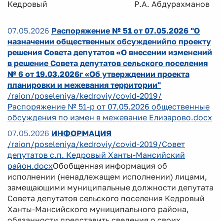
Кедровый Р.А. Абдурахманов
07.05.2026
Распоряжение № 51 от 07.05.2026 "О
назначении общественных обсужденийпо проекту
решения Совета депутатов «О внесении изменений
в решение Совета депутатов сельского поселения
№ 6 от 19.03.2026г «Об утверждении проекта
планировки и межевания территории"
/raion/poseleniya/kedroviy/covid-2019/
Распоряжение № 51-р от 07.05.2026 общественные
обсуждения по измен в межевание Елизарово.docx
07.05.2026
ИНФОРМАЦИЯ
/raion/poseleniya/kedroviy/covid-2019/Совет
депутатов с.п. Кедровый Ханты-Мансийский
район.docx
Обобщенная информация об
исполнении (ненадлежащем исполнении) лицами,
замещающими муниципальные должности депутата
Совета депутатов сельского поселения Кедровый
Ханты-Мансийского муниципального района,
обязанности представить сведения о своих