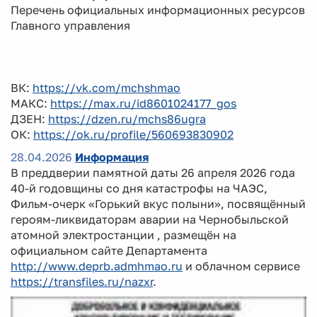
Перечень официальных информационных ресурсов
Главного управления
ВК:
https://vk.com/mchshmao
МАКС:
https://max.ru/id8601024177_gos
ДЗЕН:
https://dzen.ru/mchs86ugra
ОК:
https://ok.ru/profile/560693830902
28.04.2026
Информация
В преддверии памятной даты 26 апреля 2026 года
40-й годовщины со дня катастрофы на ЧАЭС,
Фильм-очерк «Горький вкус полыни», посвящённый
героям-ликвидаторам аварии на Чернобыльской
атомной электростанции , размещён на
официальном сайте Департамента
http://www.deprb.admhmao.ru
и облачном сервисе
https://transfiles.ru/nazxr
.