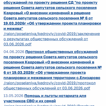
обсуждений по проекту решения СД "по проекту
решения Совета депутатов сельского поселения
Кедровый «О внесении изменений в решение
Совета депутатов сельского поселения № 6 от
19.03.2026г «Об утверждении проекта планировки
и межева"
/raion/poseleniya/kedroviy/covid-2019/заключение
о результатах общественных обсуждений от
03.06.2026.pdf
04.06.2026
Протокол общественных обсуждений
по проекту решения Совета депутатов сельского
поселения Кедровый «О внесении изменений в
решение Совета депутатов сельского поселения №
6 от 19.03.2026г «Об утверждении проекта
планировки и межевания территории с.Елизарово
/raion/poseleniya/kedroviy/covid-2019/протокол
общественных обсуждений от 03.06.2026.pdf
13.05.2026
Помощь и льготы нотариата для
участников СВО и их семей
/raion/poseleniya/kedroviy/covid-2019/Brochure