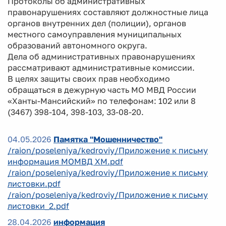
Протоколы об административных
правонарушениях составляют должностные лица
органов внутренних дел (полиции), органов
местного самоуправления муниципальных
образований автономного округа.
Дела об административных правонарушениях
рассматривают административные комиссии.
В целях защиты своих прав необходимо
обращаться в дежурную часть МО МВД России
«Ханты-Мансийский» по телефонам: 102 или 8
(3467) 398-104, 398-103, 33-08-20.
04.05.2026
Памятка "Мошенничество"
/raion/poseleniya/kedroviy/Приложение к письму
информация МОМВД ХМ.pdf
/raion/poseleniya/kedroviy/Приложение к письму
листовки.pdf
/raion/poseleniya/kedroviy/Приложение к письму
листовки_2.pdf
28.04.2026
информация