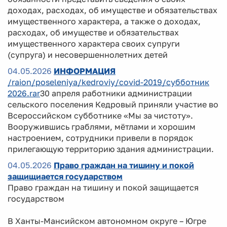
доходах, расходах, об имуществе и обязательствах
имущественного характера, а также о доходах,
расходах, об имуществе и обязательствах
имущественного характера своих супруги
(супруга) и несовершеннолетних детей
04.05.2026
ИНФОРМАЦИЯ
/raion/poseleniya/kedroviy/covid-2019/субботник
2026.rar
30 апреля работники администрации
сельского поселения Кедровый приняли участие во
Всероссийском субботнике «Мы за чистоту».
Вооружившись граблями, мётлами и хорошим
настроением, сотрудники привели в порядок
прилегающую территорию здания администрации.
04.05.2026
Право граждан на тишину и покой
защищиается государством
Право граждан на тишину и покой защищается
государством
В Ханты-Мансийском автономном округе – Югре