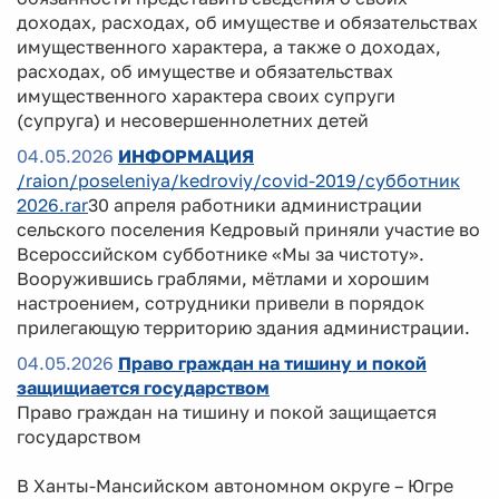
доходах, расходах, об имуществе и обязательствах
имущественного характера, а также о доходах,
расходах, об имуществе и обязательствах
имущественного характера своих супруги
(супруга) и несовершеннолетних детей
04.05.2026
ИНФОРМАЦИЯ
/raion/poseleniya/kedroviy/covid-2019/субботник
2026.rar
30 апреля работники администрации
сельского поселения Кедровый приняли участие во
Всероссийском субботнике «Мы за чистоту».
Вооружившись граблями, мётлами и хорошим
настроением, сотрудники привели в порядок
прилегающую территорию здания администрации.
04.05.2026
Право граждан на тишину и покой
защищиается государством
Право граждан на тишину и покой защищается
государством
В Ханты-Мансийском автономном округе – Югре