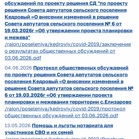
обсуждений по проекту решения СД "по проекту
решения Совета депутатов сельского поселения
Кедровый «О внесении изменений в решение
Совета депутатов сельского поселения № 6 от
19.03.2026г «Об утверждении проекта планировки
и межева"
/raion/poseleniya/kedroviy/covid-2019/заключение
о результатах общественных обсуждений от
03.06.2026.pdf
04.06.2026
Протокол общественных обсуждений
по проекту решения Совета депутатов сельского
поселения Кедровый «О внесении изменений в
решение Совета депутатов сельского поселения №
6 от 19.03.2026г «Об утверждении проекта
планировки и межевания территории с.Елизарово
/raion/poseleniya/kedroviy/covid-2019/протокол
общественных обсуждений от 03.06.2026.pdf
13.05.2026
Помощь и льготы нотариата для
участников СВО и их семей
/raion/poseleniya/kedroviy/covid-2019/Brochure