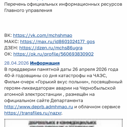
Перечень официальных информационных ресурсов
Главного управления
ВК:
https://vk.com/mchshmao
МАКС:
https://max.ru/id8601024177_gos
ДЗЕН:
https://dzen.ru/mchs86ugra
ОК:
https://ok.ru/profile/560693830902
28.04.2026
Информация
В преддверии памятной даты 26 апреля 2026 года
40-й годовщины со дня катастрофы на ЧАЭС,
Фильм-очерк «Горький вкус полыни», посвящённый
героям-ликвидаторам аварии на Чернобыльской
атомной электростанции , размещён на
официальном сайте Департамента
http://www.deprb.admhmao.ru
и облачном сервисе
https://transfiles.ru/nazxr
.