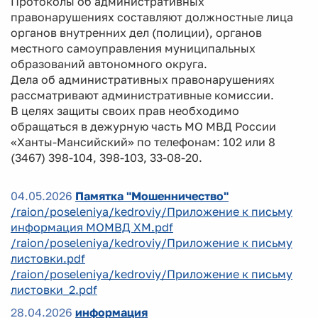
Протоколы об административных
правонарушениях составляют должностные лица
органов внутренних дел (полиции), органов
местного самоуправления муниципальных
образований автономного округа.
Дела об административных правонарушениях
рассматривают административные комиссии.
В целях защиты своих прав необходимо
обращаться в дежурную часть МО МВД России
«Ханты-Мансийский» по телефонам: 102 или 8
(3467) 398-104, 398-103, 33-08-20.
04.05.2026
Памятка "Мошенничество"
/raion/poseleniya/kedroviy/Приложение к письму
информация МОМВД ХМ.pdf
/raion/poseleniya/kedroviy/Приложение к письму
листовки.pdf
/raion/poseleniya/kedroviy/Приложение к письму
листовки_2.pdf
28.04.2026
информация