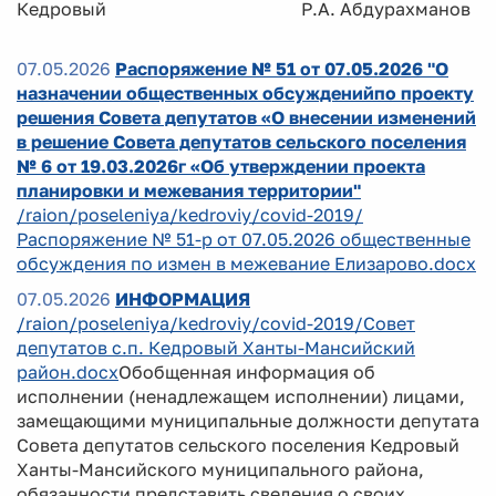
Кедровый Р.А. Абдурахманов
07.05.2026
Распоряжение № 51 от 07.05.2026 "О
назначении общественных обсужденийпо проекту
решения Совета депутатов «О внесении изменений
в решение Совета депутатов сельского поселения
№ 6 от 19.03.2026г «Об утверждении проекта
планировки и межевания территории"
/raion/poseleniya/kedroviy/covid-2019/
Распоряжение № 51-р от 07.05.2026 общественные
обсуждения по измен в межевание Елизарово.docx
07.05.2026
ИНФОРМАЦИЯ
/raion/poseleniya/kedroviy/covid-2019/Совет
депутатов с.п. Кедровый Ханты-Мансийский
район.docx
Обобщенная информация об
исполнении (ненадлежащем исполнении) лицами,
замещающими муниципальные должности депутата
Совета депутатов сельского поселения Кедровый
Ханты-Мансийского муниципального района,
обязанности представить сведения о своих