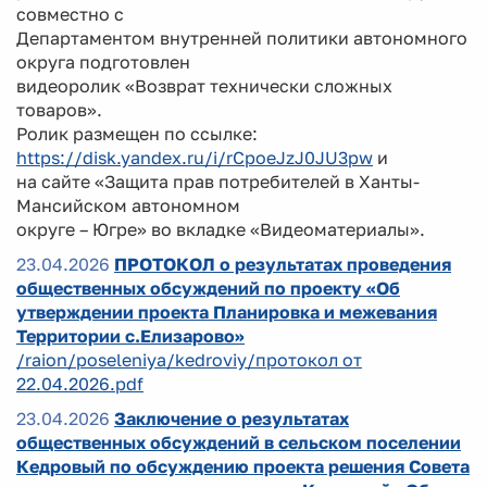
совместно с
Департаментом внутренней политики автономного
округа подготовлен
видеоролик «Возврат технически сложных
товаров».
Ролик размещен по ссылке:
https://disk.yandex.ru/i/rCpoeJzJ0JU3pw
и
на сайте «Защита прав потребителей в Ханты-
Мансийском автономном
округе – Югре» во вкладке «Видеоматериалы».
23.04.2026
ПРОТОКОЛ о результатах проведения
общественных обсуждений по проекту «Об
утверждении проекта Планировка и межевания
Территории с.Елизарово»
/raion/poseleniya/kedroviy/протокол от
22.04.2026.pdf
23.04.2026
Заключение о результатах
общественных обсуждений в сельском поселении
Кедровый по обсуждению проекта решения Совета