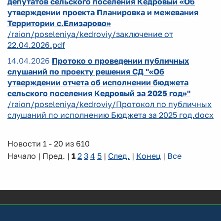
депутатов сельского поселения Кедровый «Об
утверждении проекта Планировка и межевания
Территории с.Елизарово»
/raion/poseleniya/kedroviy/заключение от
22.04.2026.pdf
14.04.2026
Протоко о проведении публичных
слушаний по проекту решения СД "«Об
утверждении отчета об исполнении бюджета
сельского поселения Кедровый за 2025 год»"
/raion/poseleniya/kedroviy/Протокол по публичных
слушаний по исполнению Бюджета за 2025 год.docx
Новости 1 - 20 из 610
Начало | Пред. |
1
2
3
4
5
|
След.
|
Конец
|
Все