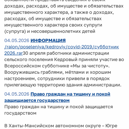
доходах, расходах, об имуществе и обязательствах
имущественного характера, а также о доходах,
расходах, об имуществе и обязательствах
имущественного характера своих супруги
(супруга) и несовершеннолетних детей
04.05.2026
ИНФОРМАЦИЯ
/raion/poseleniya/kedroviy/covid-2019/субботник
2026.rar
30 апреля работники администрации
сельского поселения Кедровый приняли участие во
Всероссийском субботнике «Мы за чистоту».
Вооружившись граблями, мётлами и хорошим
настроением, сотрудники привели в порядок
прилегающую территорию здания администрации.
04.05.2026
Право граждан на тишину и покой
защищиается государством
Право граждан на тишину и покой защищается
государством
В Ханты-Мансийском автономном округе – Югре