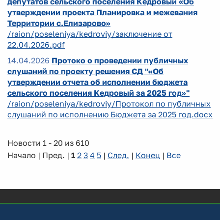
депутатов сельского поселения Кедровый «Об
утверждении проекта Планировка и межевания
Территории с.Елизарово»
/raion/poseleniya/kedroviy/заключение от
22.04.2026.pdf
14.04.2026
Протоко о проведении публичных
слушаний по проекту решения СД "«Об
утверждении отчета об исполнении бюджета
сельского поселения Кедровый за 2025 год»"
/raion/poseleniya/kedroviy/Протокол по публичных
слушаний по исполнению Бюджета за 2025 год.docx
Новости 1 - 20 из 610
Начало | Пред. |
1
2
3
4
5
|
След.
|
Конец
|
Все