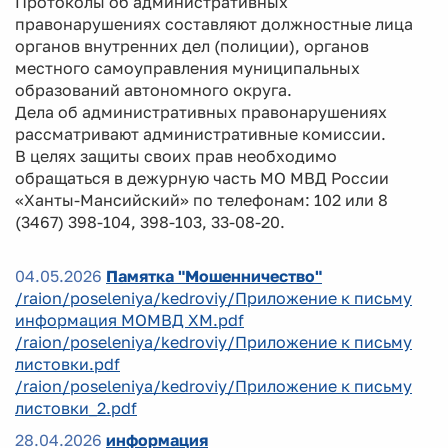
Протоколы об административных
правонарушениях составляют должностные лица
органов внутренних дел (полиции), органов
местного самоуправления муниципальных
образований автономного округа.
Дела об административных правонарушениях
рассматривают административные комиссии.
В целях защиты своих прав необходимо
обращаться в дежурную часть МО МВД России
«Ханты-Мансийский» по телефонам: 102 или 8
(3467) 398-104, 398-103, 33-08-20.
04.05.2026
Памятка "Мошенничество"
/raion/poseleniya/kedroviy/Приложение к письму
информация МОМВД ХМ.pdf
/raion/poseleniya/kedroviy/Приложение к письму
листовки.pdf
/raion/poseleniya/kedroviy/Приложение к письму
листовки_2.pdf
28.04.2026
информация