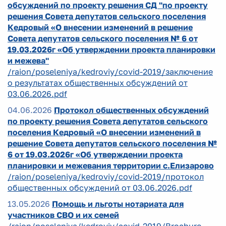
обсуждений по проекту решения СД "по проекту
решения Совета депутатов сельского поселения
Кедровый «О внесении изменений в решение
Совета депутатов сельского поселения № 6 от
19.03.2026г «Об утверждении проекта планировки
и межева"
/raion/poseleniya/kedroviy/covid-2019/заключение
о результатах общественных обсуждений от
03.06.2026.pdf
04.06.2026
Протокол общественных обсуждений
по проекту решения Совета депутатов сельского
поселения Кедровый «О внесении изменений в
решение Совета депутатов сельского поселения №
6 от 19.03.2026г «Об утверждении проекта
планировки и межевания территории с.Елизарово
/raion/poseleniya/kedroviy/covid-2019/протокол
общественных обсуждений от 03.06.2026.pdf
13.05.2026
Помощь и льготы нотариата для
участников СВО и их семей
/raion/poseleniya/kedroviy/covid-2019/Brochure