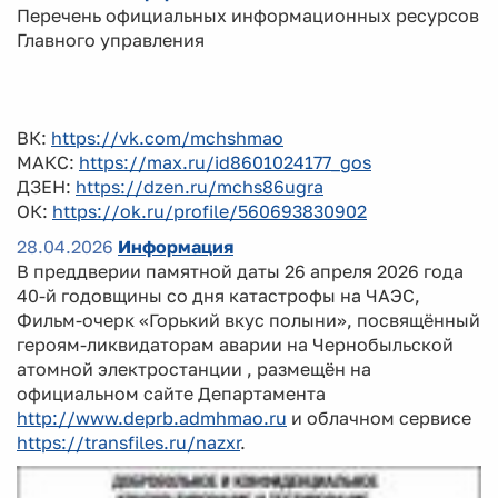
Перечень официальных информационных ресурсов
Главного управления
ВК:
https://vk.com/mchshmao
МАКС:
https://max.ru/id8601024177_gos
ДЗЕН:
https://dzen.ru/mchs86ugra
ОК:
https://ok.ru/profile/560693830902
28.04.2026
Информация
В преддверии памятной даты 26 апреля 2026 года
40-й годовщины со дня катастрофы на ЧАЭС,
Фильм-очерк «Горький вкус полыни», посвящённый
героям-ликвидаторам аварии на Чернобыльской
атомной электростанции , размещён на
официальном сайте Департамента
http://www.deprb.admhmao.ru
и облачном сервисе
https://transfiles.ru/nazxr
.