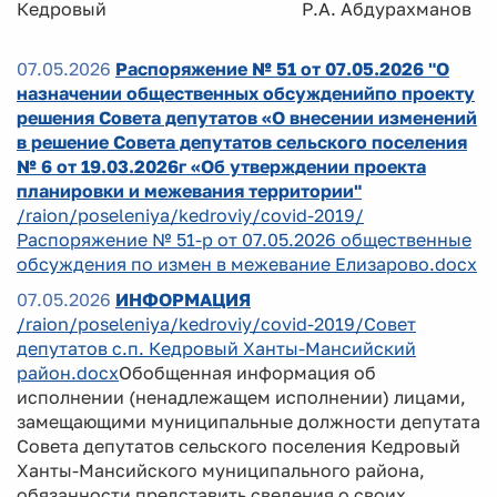
Кедровый Р.А. Абдурахманов
07.05.2026
Распоряжение № 51 от 07.05.2026 "О
назначении общественных обсужденийпо проекту
решения Совета депутатов «О внесении изменений
в решение Совета депутатов сельского поселения
№ 6 от 19.03.2026г «Об утверждении проекта
планировки и межевания территории"
/raion/poseleniya/kedroviy/covid-2019/
Распоряжение № 51-р от 07.05.2026 общественные
обсуждения по измен в межевание Елизарово.docx
07.05.2026
ИНФОРМАЦИЯ
/raion/poseleniya/kedroviy/covid-2019/Совет
депутатов с.п. Кедровый Ханты-Мансийский
район.docx
Обобщенная информация об
исполнении (ненадлежащем исполнении) лицами,
замещающими муниципальные должности депутата
Совета депутатов сельского поселения Кедровый
Ханты-Мансийского муниципального района,
обязанности представить сведения о своих