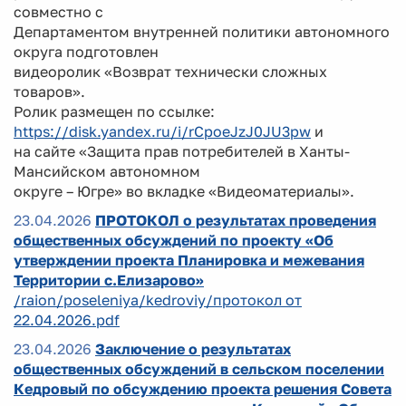
совместно с
Департаментом внутренней политики автономного
округа подготовлен
видеоролик «Возврат технически сложных
товаров».
Ролик размещен по ссылке:
https://disk.yandex.ru/i/rCpoeJzJ0JU3pw
и
на сайте «Защита прав потребителей в Ханты-
Мансийском автономном
округе – Югре» во вкладке «Видеоматериалы».
23.04.2026
ПРОТОКОЛ о результатах проведения
общественных обсуждений по проекту «Об
утверждении проекта Планировка и межевания
Территории с.Елизарово»
/raion/poseleniya/kedroviy/протокол от
22.04.2026.pdf
23.04.2026
Заключение о результатах
общественных обсуждений в сельском поселении
Кедровый по обсуждению проекта решения Совета