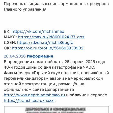
Перечень официальных информационных ресурсов
Главного управления
ВК:
https://vk.com/mchshmao
МАКС:
https://max.ru/id8601024177_gos
ДЗЕН:
https://dzen.ru/mchs86ugra
ОК:
https://ok.ru/profile/560693830902
28.04.2026
Информация
В преддверии памятной даты 26 апреля 2026 года
40-й годовщины со дня катастрофы на ЧАЭС,
Фильм-очерк «Горький вкус полыни», посвящённый
героям-ликвидаторам аварии на Чернобыльской
атомной электростанции , размещён на
официальном сайте Департамента
http://www.deprb.admhmao.ru
и облачном сервисе
https://transfiles.ru/nazxr
.