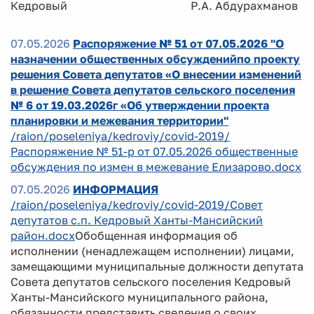
Кедровый Р.А. Абдурахманов
07.05.2026
Распоряжение № 51 от 07.05.2026 "О
назначении общественных обсужденийпо проекту
решения Совета депутатов «О внесении изменений
в решение Совета депутатов сельского поселения
№ 6 от 19.03.2026г «Об утверждении проекта
планировки и межевания территории"
/raion/poseleniya/kedroviy/covid-2019/
Распоряжение № 51-р от 07.05.2026 общественные
обсуждения по измен в межевание Елизарово.docx
07.05.2026
ИНФОРМАЦИЯ
/raion/poseleniya/kedroviy/covid-2019/Совет
депутатов с.п. Кедровый Ханты-Мансийский
район.docx
Обобщенная информация об
исполнении (ненадлежащем исполнении) лицами,
замещающими муниципальные должности депутата
Совета депутатов сельского поселения Кедровый
Ханты-Мансийского муниципального района,
обязанности представить сведения о своих