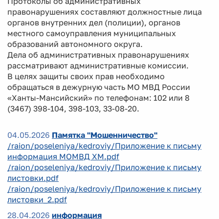
Протоколы об административных
правонарушениях составляют должностные лица
органов внутренних дел (полиции), органов
местного самоуправления муниципальных
образований автономного округа.
Дела об административных правонарушениях
рассматривают административные комиссии.
В целях защиты своих прав необходимо
обращаться в дежурную часть МО МВД России
«Ханты-Мансийский» по телефонам: 102 или 8
(3467) 398-104, 398-103, 33-08-20.
04.05.2026
Памятка "Мошенничество"
/raion/poseleniya/kedroviy/Приложение к письму
информация МОМВД ХМ.pdf
/raion/poseleniya/kedroviy/Приложение к письму
листовки.pdf
/raion/poseleniya/kedroviy/Приложение к письму
листовки_2.pdf
28.04.2026
информация