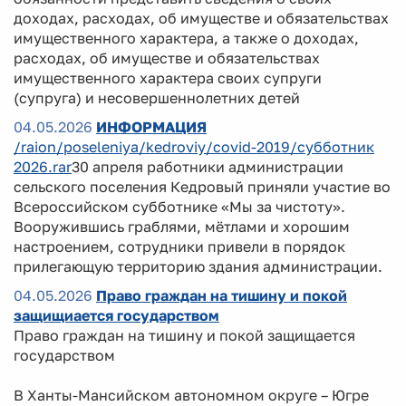
доходах, расходах, об имуществе и обязательствах
имущественного характера, а также о доходах,
расходах, об имуществе и обязательствах
имущественного характера своих супруги
(супруга) и несовершеннолетних детей
04.05.2026
ИНФОРМАЦИЯ
/raion/poseleniya/kedroviy/covid-2019/субботник
2026.rar
30 апреля работники администрации
сельского поселения Кедровый приняли участие во
Всероссийском субботнике «Мы за чистоту».
Вооружившись граблями, мётлами и хорошим
настроением, сотрудники привели в порядок
прилегающую территорию здания администрации.
04.05.2026
Право граждан на тишину и покой
защищиается государством
Право граждан на тишину и покой защищается
государством
В Ханты-Мансийском автономном округе – Югре