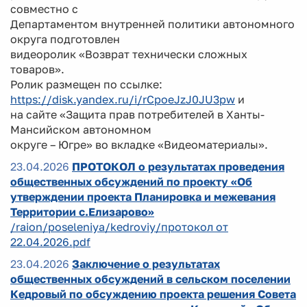
совместно с
Департаментом внутренней политики автономного
округа подготовлен
видеоролик «Возврат технически сложных
товаров».
Ролик размещен по ссылке:
https://disk.yandex.ru/i/rCpoeJzJ0JU3pw
и
на сайте «Защита прав потребителей в Ханты-
Мансийском автономном
округе – Югре» во вкладке «Видеоматериалы».
23.04.2026
ПРОТОКОЛ о результатах проведения
общественных обсуждений по проекту «Об
утверждении проекта Планировка и межевания
Территории с.Елизарово»
/raion/poseleniya/kedroviy/протокол от
22.04.2026.pdf
23.04.2026
Заключение о результатах
общественных обсуждений в сельском поселении
Кедровый по обсуждению проекта решения Совета