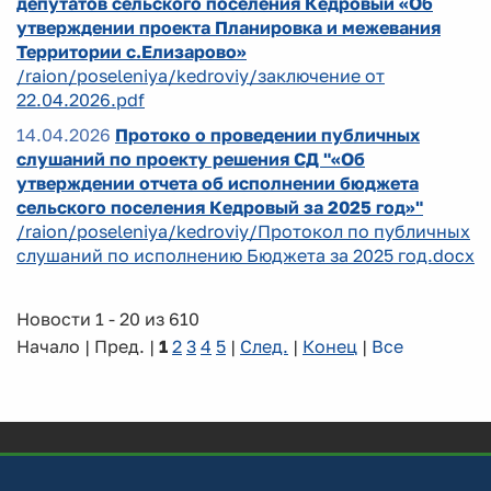
депутатов сельского поселения Кедровый «Об
утверждении проекта Планировка и межевания
Территории с.Елизарово»
/raion/poseleniya/kedroviy/заключение от
22.04.2026.pdf
14.04.2026
Протоко о проведении публичных
слушаний по проекту решения СД "«Об
утверждении отчета об исполнении бюджета
сельского поселения Кедровый за 2025 год»"
/raion/poseleniya/kedroviy/Протокол по публичных
слушаний по исполнению Бюджета за 2025 год.docx
Новости 1 - 20 из 610
Начало | Пред. |
1
2
3
4
5
|
След.
|
Конец
|
Все