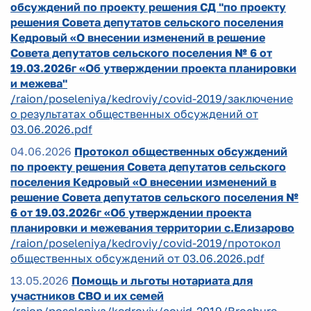
обсуждений по проекту решения СД "по проекту
решения Совета депутатов сельского поселения
Кедровый «О внесении изменений в решение
Совета депутатов сельского поселения № 6 от
19.03.2026г «Об утверждении проекта планировки
и межева"
/raion/poseleniya/kedroviy/covid-2019/заключение
о результатах общественных обсуждений от
03.06.2026.pdf
04.06.2026
Протокол общественных обсуждений
по проекту решения Совета депутатов сельского
поселения Кедровый «О внесении изменений в
решение Совета депутатов сельского поселения №
6 от 19.03.2026г «Об утверждении проекта
планировки и межевания территории с.Елизарово
/raion/poseleniya/kedroviy/covid-2019/протокол
общественных обсуждений от 03.06.2026.pdf
13.05.2026
Помощь и льготы нотариата для
участников СВО и их семей
/raion/poseleniya/kedroviy/covid-2019/Brochure