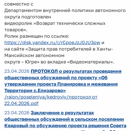
совместно с
Департаментом внутренней политики автономного
округа подготовлен
видеоролик «Возврат технически сложных
товаров».
Ролик размещен по ссылке:
https://disk.yandex.ru/i/rCpoeJzJ0JU3pw
и
на сайте «Защита прав потребителей в Ханты-
Мансийском автономном
округе – Югре» во вкладке «Видеоматериалы».
23.04.2026
ПРОТОКОЛ о результатах проведения
общественных обсуждений по проекту «Об
утверждении проекта Планировка и межевания
Территории с.Елизарово»
/raion/poseleniya/kedroviy/протокол от
22.04.2026.pdf
23.04.2026
Заключение о результатах
общественных обсуждений в сельском поселении
Кедровый по обсуждению проекта решения Совета