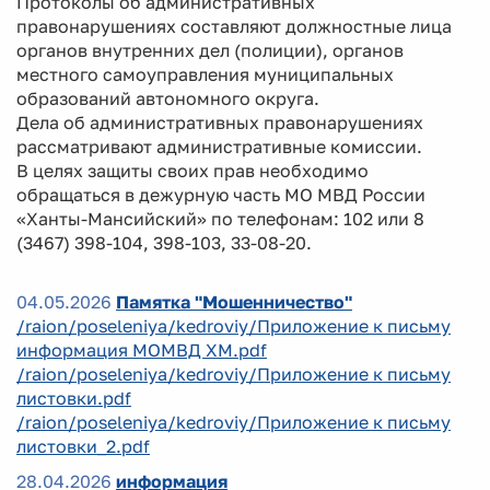
Протоколы об административных
правонарушениях составляют должностные лица
органов внутренних дел (полиции), органов
местного самоуправления муниципальных
образований автономного округа.
Дела об административных правонарушениях
рассматривают административные комиссии.
В целях защиты своих прав необходимо
обращаться в дежурную часть МО МВД России
«Ханты-Мансийский» по телефонам: 102 или 8
(3467) 398-104, 398-103, 33-08-20.
04.05.2026
Памятка "Мошенничество"
/raion/poseleniya/kedroviy/Приложение к письму
информация МОМВД ХМ.pdf
/raion/poseleniya/kedroviy/Приложение к письму
листовки.pdf
/raion/poseleniya/kedroviy/Приложение к письму
листовки_2.pdf
28.04.2026
информация