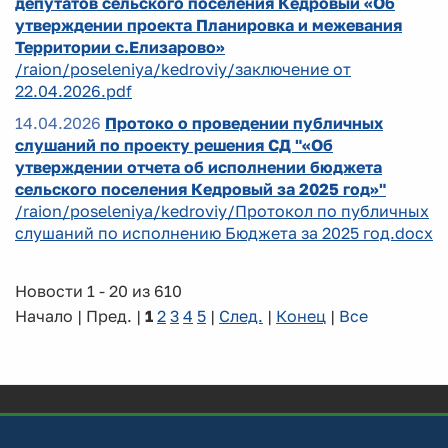
депутатов сельского поселения Кедровый «Об
утверждении проекта Планировка и межевания
Территории с.Елизарово»
/raion/poseleniya/kedroviy/заключение от
22.04.2026.pdf
14.04.2026
Протоко о проведении публичных
слушаний по проекту решения СД "«Об
утверждении отчета об исполнении бюджета
сельского поселения Кедровый за 2025 год»"
/raion/poseleniya/kedroviy/Протокол по публичных
слушаний по исполнению Бюджета за 2025 год.docx
Новости 1 - 20 из 610
Начало | Пред. |
1
2
3
4
5
|
След.
|
Конец
|
Все