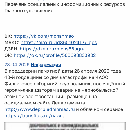
Перечень официальных информационных ресурсов
Главного управления
ВК:
https://vk.com/mchshmao
МАКС:
https://max.ru/id8601024177_gos
ДЗЕН:
https://dzen.ru/mchs86ugra
ОК:
https://ok.ru/profile/560693830902
28.04.2026
Информация
В преддверии памятной даты 26 апреля 2026 года
40-й годовщины со дня катастрофы на ЧАЭС,
Фильм-очерк «Горький вкус полыни», посвящённый
героям-ликвидаторам аварии на Чернобыльской
атомной электростанции , размещён на
официальном сайте Департамента
http://www.deprb.admhmao.ru
и облачном сервисе
https://transfiles.ru/nazxr
.