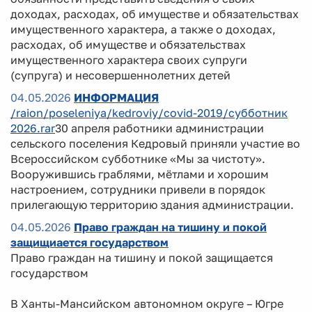
доходах, расходах, об имуществе и обязательствах
имущественного характера, а также о доходах,
расходах, об имуществе и обязательствах
имущественного характера своих супруги
(супруга) и несовершеннолетних детей
04.05.2026
ИНФОРМАЦИЯ
/raion/poseleniya/kedroviy/covid-2019/субботник
2026.rar
30 апреля работники администрации
сельского поселения Кедровый приняли участие во
Всероссийском субботнике «Мы за чистоту».
Вооружившись граблями, мётлами и хорошим
настроением, сотрудники привели в порядок
прилегающую территорию здания администрации.
04.05.2026
Право граждан на тишину и покой
защищиается государством
Право граждан на тишину и покой защищается
государством
В Ханты-Мансийском автономном округе – Югре