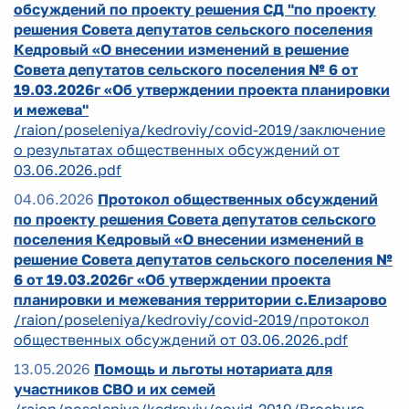
обсуждений по проекту решения СД "по проекту
решения Совета депутатов сельского поселения
Кедровый «О внесении изменений в решение
Совета депутатов сельского поселения № 6 от
19.03.2026г «Об утверждении проекта планировки
и межева"
/raion/poseleniya/kedroviy/covid-2019/заключение
о результатах общественных обсуждений от
03.06.2026.pdf
04.06.2026
Протокол общественных обсуждений
по проекту решения Совета депутатов сельского
поселения Кедровый «О внесении изменений в
решение Совета депутатов сельского поселения №
6 от 19.03.2026г «Об утверждении проекта
планировки и межевания территории с.Елизарово
/raion/poseleniya/kedroviy/covid-2019/протокол
общественных обсуждений от 03.06.2026.pdf
13.05.2026
Помощь и льготы нотариата для
участников СВО и их семей
/raion/poseleniya/kedroviy/covid-2019/Brochure