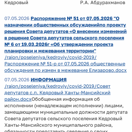
Кедровый Р.А. Абдурахманов
07.05.2026
Распоряжение № 51 от 07.05.2026 "О
назначении общественных обсужденийпо проекту
решения Совета депутатов «О внесении изменений
в решение Совета депутатов сельского поселения
№ 6 от 19.03.2026г «Об утверждении проекта
планировки и межевания территории"
/raion/poseleniya/kedroviy/covid-2019/
Распоряжение № 51-р от 07.05.2026 общественные
обсуждения по измен в межевание Елизарово.docx
07.05.2026
ИНФОРМАЦИЯ
/raion/poseleniya/kedroviy/covid-2019/Совет
депутатов с.п. Кедровый Ханты-Мансийский
район.docx
Обобщенная информация об
исполнении (ненадлежащем исполнении) лицами,
замещающими муниципальные должности депутата
Совета депутатов сельского поселения Кедровый
Ханты-Мансийского муниципального района,
обязанности представить сведения о своих