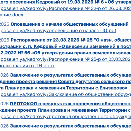
ого поселения Кедровый от 19.03.2026 № 6 «Об утвер
/poseleniya/kedroviy/Распоряжение № 32-р от 26.03.2
ание.docx
2026
Оповещение о начале общественных обсуждений
/poseleniya/kedroviy/оповещение о начале ПО.pdf
2026
Распоряжение от 23.03.2026 № 25 "О назн. общес
страции с. п. Кедровый «О внесении изменений в пос
12.2022 № 66 «Об утверждении правил землепользован
/poseleniya/kedroviy/Распоряжение № 25-р от 23.03.2
ользования от ТН.docx
2026
Заключение о результатах общественных обсужде
дению проекта решения Совета депутатов сельского 
та Планировка и межевания Территории с.Елизарово»
/poseleniya/kedroviy/Заключение об общнственн обсуж
2026
ПРОТОКОЛ о результатах проведения общественн
ждении проекта Планировка и межевания Территории с
/poseleniya/kedroviy/протокол общественного обсужде
2026
Заключение о результатах общественных обсужде