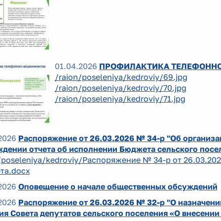
01.04.2026
ПРОФИЛАКТИКА ТЕЛЕФОНН
/raion/poseleniya/kedroviy/69.jpg
/raion/poseleniya/kedroviy/70.jpg
/raion/poseleniya/kedroviy/71.jpg
2026
Распоряжение от 26.03.2026 № 34-р "Об организ
ждении отчета об исполнении Бюджета сельского посел
/poseleniya/kedroviy/Распоряжение № 34-р от 26.03.202
та.docx
2026
Оповещение о начале общественных обсуждений
2026
Распоряжение от 26.03.2026 № 32-р "О назначен
я Совета депутатов сельского поселения «О внесении