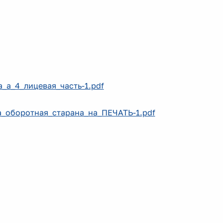
а_а_4_лицевая_часть-1.pdf
ка_оборотная_старана_на_ПЕЧАТЬ-1.pdf