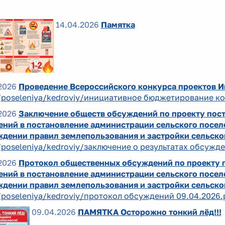
14.04.2026
Памятка
2026
Проведение Всероссийского конкурса проектов 
/poseleniya/kedroviy/инициативное бюджетирование ко
2026
Заключение обществ обсуждений по проекту пос
ений в постановление администрации сельского посел
ждении правил землепользования и застройки сельско
/poseleniya/kedroviy/заключение о результатах обсужде
2026
Протокол общественных обсуждений по проекту 
ений в постановление администрации сельского посел
ждении правил землепользования и застройки сельско
/poseleniya/kedroviy/протокол обсуждений 09.04.2026.
09.04.2026
ПАМЯТКА Осторожно тонкий лёд!!!