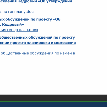
поселения Кедровый «Об утверждении
д по генплану.doc
ых обсуждений по проекту «Об
. Кедровый»
ния генер план.docx
 общественных обсуждений по проекту
дении проекта планировки и межевания
26 общественные обсуждения по измен в