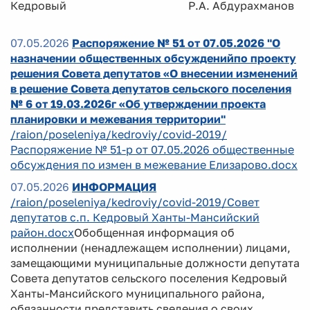
Кедровый Р.А. Абдурахманов
07.05.2026
Распоряжение № 51 от 07.05.2026 "О
назначении общественных обсужденийпо проекту
решения Совета депутатов «О внесении изменений
в решение Совета депутатов сельского поселения
№ 6 от 19.03.2026г «Об утверждении проекта
планировки и межевания территории"
/raion/poseleniya/kedroviy/covid-2019/
Распоряжение № 51-р от 07.05.2026 общественные
обсуждения по измен в межевание Елизарово.docx
07.05.2026
ИНФОРМАЦИЯ
/raion/poseleniya/kedroviy/covid-2019/Совет
депутатов с.п. Кедровый Ханты-Мансийский
район.docx
Обобщенная информация об
исполнении (ненадлежащем исполнении) лицами,
замещающими муниципальные должности депутата
Совета депутатов сельского поселения Кедровый
Ханты-Мансийского муниципального района,
обязанности представить сведения о своих