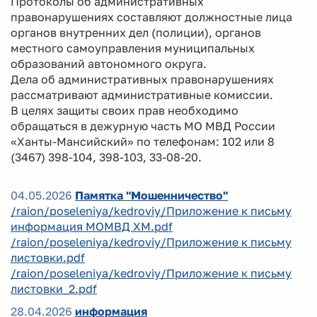
Протоколы об административных
правонарушениях составляют должностные лица
органов внутренних дел (полиции), органов
местного самоуправления муниципальных
образований автономного округа.
Дела об административных правонарушениях
рассматривают административные комиссии.
В целях защиты своих прав необходимо
обращаться в дежурную часть МО МВД России
«Ханты-Мансийский» по телефонам: 102 или 8
(3467) 398-104, 398-103, 33-08-20.
04.05.2026
Памятка "Мошенничество"
/raion/poseleniya/kedroviy/Приложение к письму
информация МОМВД ХМ.pdf
/raion/poseleniya/kedroviy/Приложение к письму
листовки.pdf
/raion/poseleniya/kedroviy/Приложение к письму
листовки_2.pdf
28.04.2026
информация