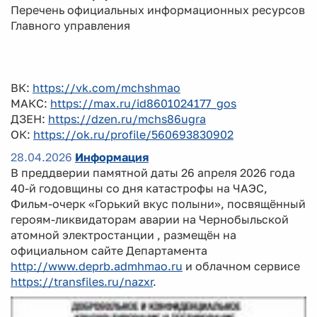
Перечень официальных информационных ресурсов
Главного управления
ВК:
https://vk.com/mchshmao
МАКС:
https://max.ru/id8601024177_gos
ДЗЕН:
https://dzen.ru/mchs86ugra
ОК:
https://ok.ru/profile/560693830902
28.04.2026
Информация
В преддверии памятной даты 26 апреля 2026 года
40-й годовщины со дня катастрофы на ЧАЭС,
Фильм-очерк «Горький вкус полыни», посвящённый
героям-ликвидаторам аварии на Чернобыльской
атомной электростанции , размещён на
официальном сайте Департамента
http://www.deprb.admhmao.ru
и облачном сервисе
https://transfiles.ru/nazxr
.