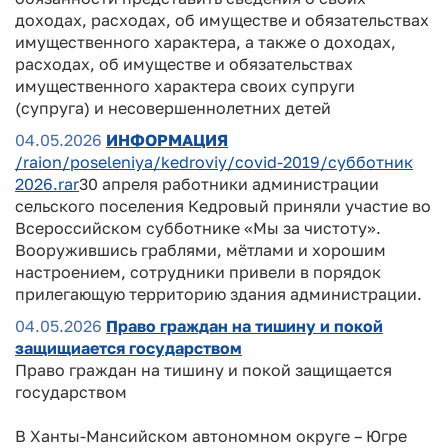
доходах, расходах, об имуществе и обязательствах
имущественного характера, а также о доходах,
расходах, об имуществе и обязательствах
имущественного характера своих супруги
(супруга) и несовершеннолетних детей
04.05.2026
ИНФОРМАЦИЯ
/raion/poseleniya/kedroviy/covid-2019/субботник
2026.rar
30 апреля работники администрации
сельского поселения Кедровый приняли участие во
Всероссийском субботнике «Мы за чистоту».
Вооружившись граблями, мётлами и хорошим
настроением, сотрудники привели в порядок
прилегающую территорию здания администрации.
04.05.2026
Право граждан на тишину и покой
защищиается государством
Право граждан на тишину и покой защищается
государством
В Ханты-Мансийском автономном округе – Югре