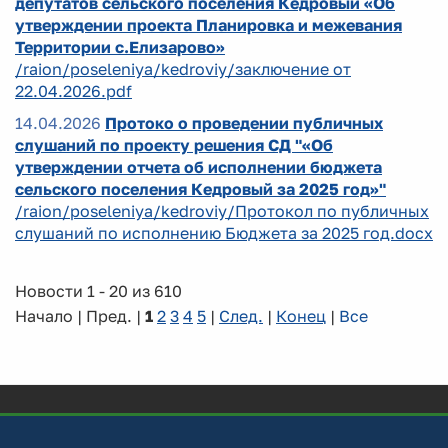
депутатов сельского поселения Кедровый «Об
утверждении проекта Планировка и межевания
Территории с.Елизарово»
/raion/poseleniya/kedroviy/заключение от
22.04.2026.pdf
14.04.2026
Протоко о проведении публичных
слушаний по проекту решения СД "«Об
утверждении отчета об исполнении бюджета
сельского поселения Кедровый за 2025 год»"
/raion/poseleniya/kedroviy/Протокол по публичных
слушаний по исполнению Бюджета за 2025 год.docx
Новости 1 - 20 из 610
Начало | Пред. |
1
2
3
4
5
|
След.
|
Конец
|
Все