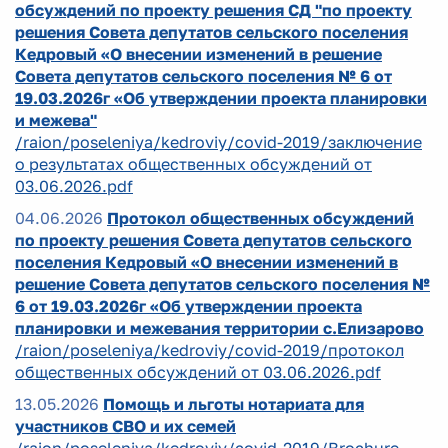
обсуждений по проекту решения СД "по проекту
решения Совета депутатов сельского поселения
Кедровый «О внесении изменений в решение
Совета депутатов сельского поселения № 6 от
19.03.2026г «Об утверждении проекта планировки
и межева"
/raion/poseleniya/kedroviy/covid-2019/заключение
о результатах общественных обсуждений от
03.06.2026.pdf
04.06.2026
Протокол общественных обсуждений
по проекту решения Совета депутатов сельского
поселения Кедровый «О внесении изменений в
решение Совета депутатов сельского поселения №
6 от 19.03.2026г «Об утверждении проекта
планировки и межевания территории с.Елизарово
/raion/poseleniya/kedroviy/covid-2019/протокол
общественных обсуждений от 03.06.2026.pdf
13.05.2026
Помощь и льготы нотариата для
участников СВО и их семей
/raion/poseleniya/kedroviy/covid-2019/Brochure