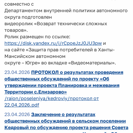
совместно с
Департаментом внутренней политики автономного
округа подготовлен
видеоролик «Возврат технически сложных
товаров».
Ролик размещен по ссылке:
https://disk.yandex.ru/i/rCpoeJzJ0JU3pw
и
на сайте «Защита прав потребителей в Ханты-
Мансийском автономном
округе – Югре» во вкладке «Видеоматериалы».
23.04.2026
ПРОТОКОЛ о результатах проведения
общественных обсуждений по проекту «Об
утверждении проекта Планировка и межевания
Территории с.Елизарово»
/raion/poseleniya/kedroviy/протокол от
22.04.2026.pdf
23.04.2026
Заключение о результатах
общественных обсуждений в сельском поселении
Кедровый по обсуждению проекта решения Совета