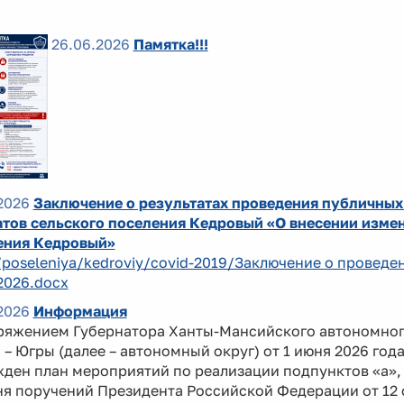
26.06.2026
Памятка!!!
2026
Заключение о результатах проведения публичных
тов сельского поселения Кедровый «О внесении измен
ения Кедровый»
/poseleniya/kedroviy/covid-2019/Заключение о провед
2026.docx
2026
Информация
ряжением Губернатора Ханты-Мансийского автономно
 – Югры (далее – автономный округ) от 1 июня 2026 год
ден план мероприятий по реализации подпунктов «а», 
я поручений Президента Российской Федерации от 12 