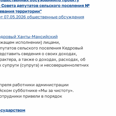
 Совета депутатов сельского поселения №
жевания территории"
 от 07.05.2026 общественные обсуждения
 Кедровый Ханты-Мансийский
жащем исполнении) лицами,
путатов сельского поселения Кедровый
дставить сведения о своих доходах,
актера, а также о доходах, расходах, об
 супруги (супруга) и несовершеннолетних
апреля работники администрации
йском субботнике «Мы за чистоту».
отрудники привели в порядок
осударством