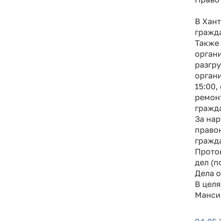
В Хан
гражда
Также 
органи
разгру
органи
15:00,
ремон
гражд
За нар
правон
гражда
Прото
дел (п
Дела 
В цел
Мансий