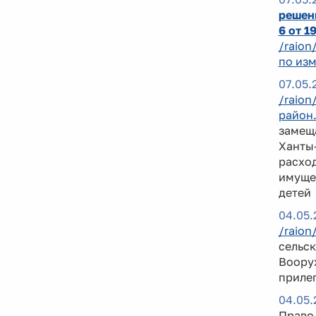
решени
6 от 1
/raion
по изм
07.05.
/raion
район
замещ
Ханты-
расход
имущес
детей
04.05.
/raion
сельск
Воору
приле
04.05.
Право