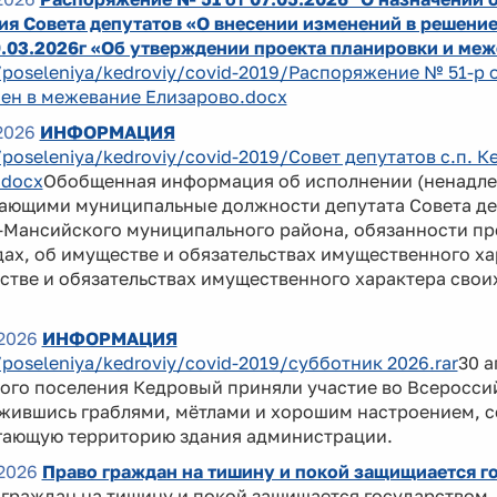
я Совета депутатов «О внесении изменений в решение
9.03.2026г «Об утверждении проекта планировки и ме
/poseleniya/kedroviy/covid-2019/Распоряжение № 51-р
ен в межевание Елизарово.docx
2026
ИНФОРМАЦИЯ
/poseleniya/kedroviy/covid-2019/Совет депутатов с.п.
.docx
Обобщенная информация об исполнении (ненадле
ающими муниципальные должности депутата Совета де
Мансийского муниципального района, обязанности пре
ах, об имуществе и обязательствах имущественного хар
тве и обязательствах имущественного характера своих
2026
ИНФОРМАЦИЯ
/poseleniya/kedroviy/covid-2019/субботник 2026.rar
30 
ого поселения Кедровый приняли участие во Всеросси
жившись граблями, мётлами и хорошим настроением, с
гающую территорию здания администрации.
2026
Право граждан на тишину и покой защищиается г
 граждан на тишину и покой защищается государством