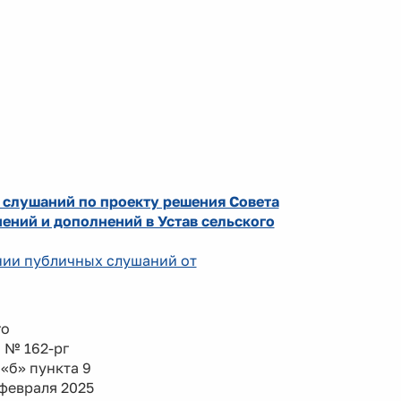
 слушаний по проекту решения Совета
ений и дополнений в Устав сельского
ении публичных слушаний от
го
а № 162-рг
«б» пункта 9
февраля 2025