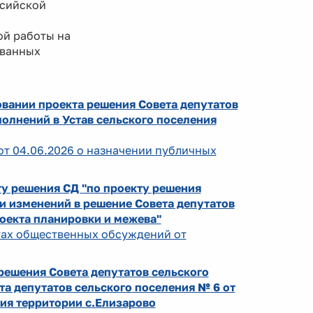
ссийской
й работы на
ованных
овании проекта решения Совета депутатов
олнений в Устав сельского поселения
от 04.06.2026 о назначении публичных
у решения СД "по проекту решения
и изменений в решение Совета депутатов
роекта планировки и межева"
атах общественных обсуждений от
ешения Совета депутатов сельского
а депутатов сельского поселения № 6 от
ия территории с.Елизарово