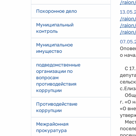
/raion
Похоронное дело
13.05.
/raion
Муниципальный
/raion
контроль
/raion
07.05.
Муниципальное
Опове
имущество
о нач
подведомственные
С 17.0
организации по
депута
вопросам
сельск
противодействия
с.Елиз
коррупции
Общес
г. «О 
Противодействие
«О вне
коррупции
утвер
Место
Межрайонная
поселе
прокуратура
посеще