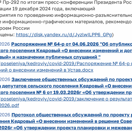
№ Пр-292 по итогам пресс-конференции Президента Ро
ации 19 декабря 2024 года, включающий
риятия по проведению информационно-разъяснительно
е информационно-графических материалов, рекоменд
роем России
ещены:
https://disk.yandex.ru/d/JyzlwILPP6_GPg
)
2026
Распоряжение № 64-р от 04.06.2026 "Об опублик
ого поселения Кедровый «О внесении изменений и доп
вый» и назначении публичных слушаний "
/poseleniya/kedroviy/covid-2019/Распоряжение № 64-р 
ий о внесении изменений в Устав.docx
2026
Заключение общественных обсуждений по проект
 депутатов сельского поселения Кедровый «О внесени
ого поселения № 6 от 19.03.2026г «Об утверждении п
/poseleniya/kedroviy/covid-2019/заключение о результ
2026.pdf
2026
Протокол общественных обсуждений по проекту р
ния Кедровый «О внесении изменений в решение Совет
.2026г «Об утверждении проекта планировки и межеван