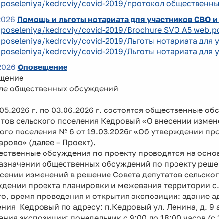
/poseleniya/kedroviy/covid-2019/протокол общественны
2026
Помощь и льготы нотариата для участников СВО и
/poseleniya/kedroviy/covid-2019/Brochure SVO A5 web.p
/poseleniya/kedroviy/covid-2019/Льготы нотариата для 
/poseleniya/kedroviy/covid-2019/Льготы нотариата для 
2026
Оповещение
щение
але общественных обсуждений
5.2026 г. по 03.06.2026 г. состоятся общественные о
тов сельского поселения Кедровый «О внесении измен
ого поселения № 6 от 19.03.2026г «Об утверждении п
арово» (далее – Проект).
твенные обсуждения по проекту проводятся на основа
назначении общественных обсуждений по проекту реше
сении изменений в решение Совета депутатов сельског
ждении проекта планировки и межевания территории с.
, время проведения и открытия экспозиции: здание а
ния Кедровый по адресу: п.Кедровый ул. Ленина, д. 9 а, 
ния экспозиции: понедельник с 9:00 до 18:00 часов (с 1