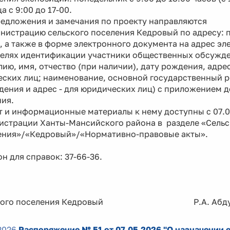
а с 9:00 до 17-00.
ожения и замечания по проекту направляются
нистрацию сельского поселения Кедровый по адресу: п.
 а также в форме электронного документа на адрес э
ях идентификации участники общественных обсужден
ию, имя, отчество (при наличии), дату рождения, адрес
еских лиц; наименование, основной государственный 
дения и адрес - для юридических лиц) с приложением 
ия.
 и информационные материалы к нему доступны с 07.05
истрации Ханты-Мансийского района в разделе «Сельс
ения»/«Кедровый»/«Нормативно-правовые акты».
н для справок: 37-66-36.
ского поселения Кедровый Р.А. Абдур
2026
Распоряжение № 51 от 07.05.2026 "О назначении