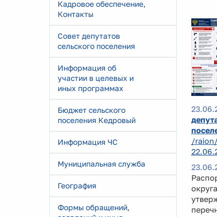
Кадровое обеспечение,
Контакты
Совет депутатов
сельского поселения
Информация об
участии в целевых и
иных программах
23.06.
Бюджет сельского
депута
поселения Кедровый
посел
/raion
Информация ЧС
22.06.
Муниципальная служба
23.06.
Распо
География
округа
утверж
Формы обращений,
перечн