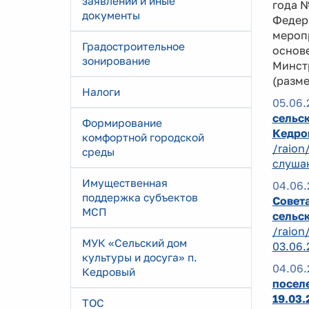
заявлений и иные
года 
документы
Федер
мероп
Градостроительное
основ
зонирование
Минст
(разм
Налоги
05.06.
сельск
Формирование
Кедро
комфортной городской
/raion
среды
слушан
Имущественная
04.06.
поддержка субъектов
Совета
МСП
сельск
/raion
МУК «Сельский дом
03.06.
культуры и досуга» п.
04.06.
Кедровый
поселе
19.03
ТОС