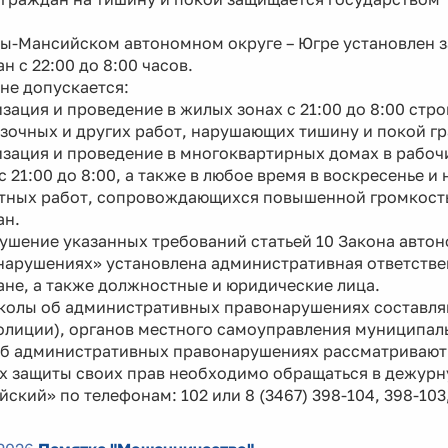
ты-Мансийском автономном округе – Югре установлен з
н с 22:00 до 8:00 часов.
не допускается:
зация и проведение в жилых зонах с 21:00 до 8:00 стр
зочных и других работ, нарушающих тишину и покой г
зация и проведение в многоквартирных домах в рабочие 
 с 21:00 до 8:00, а также в любое время в воскресенье
тных работ, сопровождающихся повышенной громкост
ан.
ушение указанных требований статьей 10 Закона авто
арушениях» установлена административная ответствен
не, а также должностные и юридические лица.
колы об административных правонарушениях составля
олиции), органов местного самоуправления муниципал
об административных правонарушениях рассматривают
ях защиты своих прав необходимо обращаться в дежурн
ский» по телефонам: 102 или 8 (3467) 398-104, 398-103,