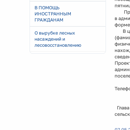
пятниц
В ПОМОЩЬ
Предл
ИНОСТРАННЫМ
в адми
ГРАЖДАНАМ
форме,
В цел
О вырубке лесных
(фамил
насаждений и
физич
лесовосстановлению
нахож
сведен
Проект
админ
посел
Телефо
Глава
сель
07.05.