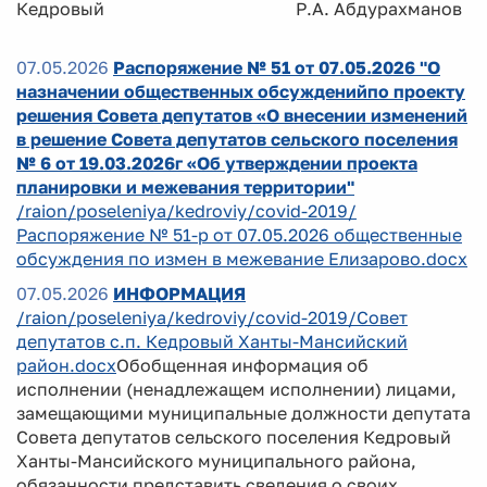
Кедровый Р.А. Абдурахманов
07.05.2026
Распоряжение № 51 от 07.05.2026 "О
назначении общественных обсужденийпо проекту
решения Совета депутатов «О внесении изменений
в решение Совета депутатов сельского поселения
№ 6 от 19.03.2026г «Об утверждении проекта
планировки и межевания территории"
/raion/poseleniya/kedroviy/covid-2019/
Распоряжение № 51-р от 07.05.2026 общественные
обсуждения по измен в межевание Елизарово.docx
07.05.2026
ИНФОРМАЦИЯ
/raion/poseleniya/kedroviy/covid-2019/Совет
депутатов с.п. Кедровый Ханты-Мансийский
район.docx
Обобщенная информация об
исполнении (ненадлежащем исполнении) лицами,
замещающими муниципальные должности депутата
Совета депутатов сельского поселения Кедровый
Ханты-Мансийского муниципального района,
обязанности представить сведения о своих