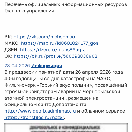
Перечень официальных информационных ресурсов
Главного управления
ВК:
https://vk.com/mchshmao
МАКС:
https://max.ru/id8601024177_gos
ДЗЕН:
https://dzen.ru/mchs86ugra
ОК:
https://ok.ru/profile/560693830902
28.04.2026
Информация
В преддверии памятной даты 26 апреля 2026 года
40-й годовщины со дня катастрофы на ЧАЭС,
Фильм-очерк «Горький вкус полыни», посвящённый
героям-ликвидаторам аварии на Чернобыльской
атомной электростанции , размещён на
официальном сайте Департамента
http://www.deprb.admhmao.ru
и облачном сервисе
https://transfiles.ru/nazxr
.