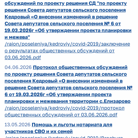
обсуждений по проекту решения СД "по проекту
решения Совета депутатов сельского поселения
Кедровый «О внесении изменений в решение
Совета депутатов сельского поселения № 6 от
19.03.2026г «Об утверждении проекта планировки
и межева"
/raion/poseleniya/kedroviy/covid-2019/заключение
о результатах общественных обсуждений от
03.06.2026.pdf
04.06.2026
Протокол общественных обсуждений
по проекту решения Совета депутатов сельского
поселения Кедровый «О внесении изменений в
решение Совета депутатов сельского поселения №
6 от 19.03.2026г «Об утверждении проекта
планировки и межевания территории с.Елизарово
/raion/poseleniya/kedroviy/covid-2019/протокол
общественных обсуждений от 03.06.2026.pdf
13.05.2026
Помощь и льготы нотариата для
участников СВО и их семей
/raion/poseleniya/kedroviy/covid-2019/Brochure