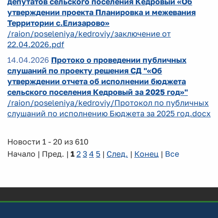
депутатов сельского поселения Кедровый «Об
утверждении проекта Планировка и межевания
Территории с.Елизарово»
/raion/poseleniya/kedroviy/заключение от
22.04.2026.pdf
14.04.2026
Протоко о проведении публичных
слушаний по проекту решения СД "«Об
утверждении отчета об исполнении бюджета
сельского поселения Кедровый за 2025 год»"
/raion/poseleniya/kedroviy/Протокол по публичных
слушаний по исполнению Бюджета за 2025 год.docx
Новости 1 - 20 из 610
Начало | Пред. |
1
2
3
4
5
|
След.
|
Конец
|
Все