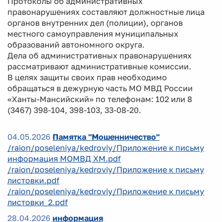
Протоколы об административных
правонарушениях составляют должностные лица
органов внутренних дел (полиции), органов
местного самоуправления муниципальных
образований автономного округа.
Дела об административных правонарушениях
рассматривают административные комиссии.
В целях защиты своих прав необходимо
обращаться в дежурную часть МО МВД России
«Ханты-Мансийский» по телефонам: 102 или 8
(3467) 398-104, 398-103, 33-08-20.
04.05.2026
Памятка "Мошенничество"
/raion/poseleniya/kedroviy/Приложение к письму
информация МОМВД ХМ.pdf
/raion/poseleniya/kedroviy/Приложение к письму
листовки.pdf
/raion/poseleniya/kedroviy/Приложение к письму
листовки_2.pdf
28.04.2026
информация