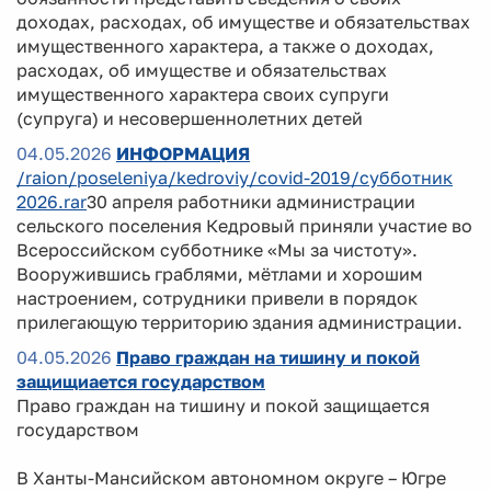
доходах, расходах, об имуществе и обязательствах
имущественного характера, а также о доходах,
расходах, об имуществе и обязательствах
имущественного характера своих супруги
(супруга) и несовершеннолетних детей
04.05.2026
ИНФОРМАЦИЯ
/raion/poseleniya/kedroviy/covid-2019/субботник
2026.rar
30 апреля работники администрации
сельского поселения Кедровый приняли участие во
Всероссийском субботнике «Мы за чистоту».
Вооружившись граблями, мётлами и хорошим
настроением, сотрудники привели в порядок
прилегающую территорию здания администрации.
04.05.2026
Право граждан на тишину и покой
защищиается государством
Право граждан на тишину и покой защищается
государством
В Ханты-Мансийском автономном округе – Югре