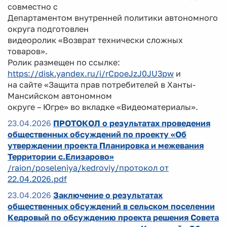
совместно с
Департаментом внутренней политики автономного
округа подготовлен
видеоролик «Возврат технически сложных
товаров».
Ролик размещен по ссылке:
https://disk.yandex.ru/i/rCpoeJzJ0JU3pw
и
на сайте «Защита прав потребителей в Ханты-
Мансийском автономном
округе – Югре» во вкладке «Видеоматериалы».
23.04.2026
ПРОТОКОЛ о результатах проведения
общественных обсуждений по проекту «Об
утверждении проекта Планировка и межевания
Территории с.Елизарово»
/raion/poseleniya/kedroviy/протокол от
22.04.2026.pdf
23.04.2026
Заключение о результатах
общественных обсуждений в сельском поселении
Кедровый по обсуждению проекта решения Совета