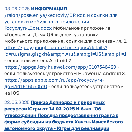
03.06.2025
ИНФОРМАЦИЯ
/raion/poseleniya/kedroviy/QR код и ссылки для
установки мобильного приложения
Госуслуги.Дом.docx
Мобильное приложение
«Госуслуги. Дом» QR код для установки
мобильного приложения, ссылки для скачивания. 1.
https://play.google.com/store/apps/details?
id=ru.sigma.gisgkh&amp;hl=ru&amp;gl=US&amp;pli=1
- если пользуетесь Android 2.
https://appgallery.huawei.com/app/C107546429
-
если пользуетесь устройством Huawei на Android 3.
https://apps.apple.com/ru/app/госуслуги-
дом/id1616550510
- если пользуетесь устройством
на IOS
28.05.2025
Приказ Депнедра и природных
ресурсов Югры от 14.03.2025 N 6-нп "Об
утверждении Порядка предоставления гранта в
форме субсидии из бюджета Ханты-Мансийского
автономного округа - Югры для реализации