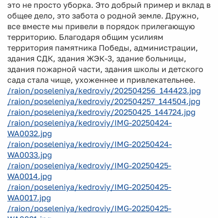
это не просто уборка. Это добрый пример и вклад в
общее дело, это забота о родной земле. Дружно,
все вместе мы привели в порядок прилегающую
территорию. Благодаря общим усилиям
территория памятника Победы, администрации,
здания СДК, здания ЖЭК-3, здание больницы,
здания пожарной части, здания школы и детского
сада стала чище, ухоженнее и привлекательнее.
/raion/poseleniya/kedroviy/202504256_144423.jpg
/raion/poseleniya/kedroviy/202504257_144504.jpg
/raion/poseleniya/kedroviy/20250425_144724.jpg
/raion/poseleniya/kedroviy/IMG-20250424-
WA0032.jpg
/raion/poseleniya/kedroviy/IMG-20250424-
WA0033.jpg
/raion/poseleniya/kedroviy/IMG-20250425-
WA0014.jpg
/raion/poseleniya/kedroviy/IMG-20250425-
WA0017.jpg
/raion/poseleniya/kedroviy/IMG-20250425-