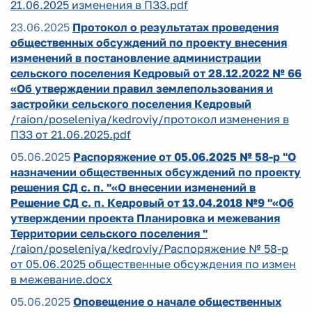
21.06.2025 изменения в ПЗЗ.pdf
23.06.2025
Протокол о результатах проведения
общественных обсуждений по проекту внесения
изменений в постановление администрации
сельского поселения Кедровый от 28.12.2022 № 66
«Об утверждении правил землепользования и
застройки сельского поселения Кедровый
/raion/poseleniya/kedroviy/протокол изменения в
ПЗЗ от 21.06.2025.pdf
05.06.2025
Распоряжение от 05.06.2025 № 58-р "О
назначении общественных обсуждений по проекту
решения СД с. п. "«О внесении изменений в
Решение СД с. п. Кедровый от 13.04.2018 №9 "«Об
утверждении проекта Планировка и межевания
Территории сельского поселения "
/raion/poseleniya/kedroviy/Распоряжение № 58-р
от 05.06.2025 общественные обсуждения по измен
в межевание.docx
05.06.2025
Оповещение о начале общественных