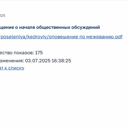
025
щение о начале общественных обсуждений
n/poseleniya/kedroviy/оповещение по межеванию.pdf
ство показов: 175
зменения: 03.07.2025 16:38:25
т к списку