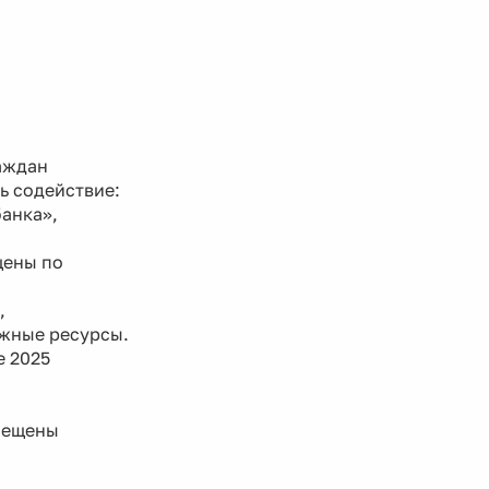
аждан
ь содействие:
банка»,
щены по
,
ожные ресурсы.
е 2025
змещены