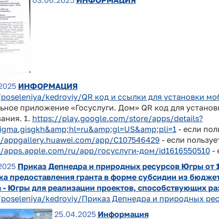
03.06.2025
ИНФОРМАЦИЯ
2025
ИНФОРМАЦИЯ
/poseleniya/kedroviy/QR код и ссылки для установки 
ное приложение «Госуслуги. Дом» QR код для установ
ания. 1.
https://play.google.com/store/apps/details?
sigma.gisgkh&amp;hl=ru&amp;gl=US&amp;pli=1
- если пол
//appgallery.huawei.com/app/C107546429
- если пользуе
//apps.apple.com/ru/app/госуслуги-дом/id1616550510
- 
2025
Приказ Депнедра и природных ресурсов Югры от 1
ка предоставления гранта в форме субсидии из бюдже
а - Югры для реализации проектов, способствующих р
/poseleniya/kedroviy/Приказ Депнедра и природных рес
25.04.2025
Информация