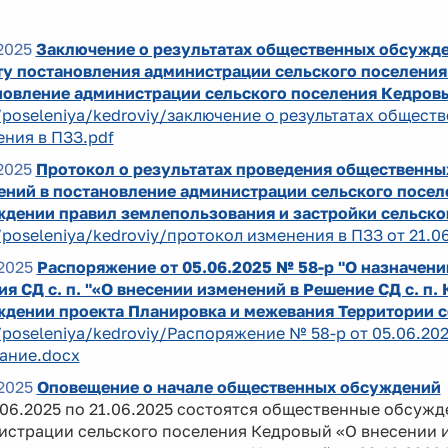
2025
Заключение о результатах общественных обсужде
ту постановления администрации сельского поселения
новление администрации сельского поселения Кедровый
/poseleniya/kedroviy/заключение о результатах общест
ния в ПЗЗ.pdf
2025
Протокол о результатах проведения общественны
ений в постановление администрации сельского посел
ждении правил землепользования и застройки сельско
/poseleniya/kedroviy/протокол изменения в ПЗЗ от 21.0
2025
Распоряжение от 05.06.2025 № 58-р "О назначен
я СД с. п. "«О внесении изменений в Решение СД с. п.
ждении проекта Планировка и межевания Территории с
/poseleniya/kedroviy/Распоряжение № 58-р от 05.06.2
ание.docx
2025
Оповещение о начале общественных обсуждений
6.2025 по 21.06.2025 состоятся общественные обсужд
истрации сельского поселения Кедровый «О внесении 