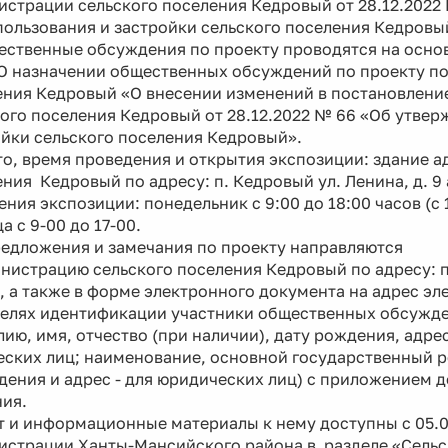
страции сельского поселения Кедровый от 28.12.2022
ользования и застройки сельского поселения Кедровый
твенные обсуждения по проекту проводятся на основ
«О назначении общественных обсуждений по проекту п
ения Кедровый «О внесении изменений в постановлени
ого поселения Кедровый от 28.12.2022 № 66 «Об утвер
йки сельского поселения Кедровый».
, время проведения и открытия экспозиции: здание а
ния Кедровый по адресу: п. Кедровый ул. Ленина, д. 9 а, 
ния экспозиции: понедельник с 9:00 до 18:00 часов (с 
а с 9-00 до 17-00.
ожения и замечания по проекту направляются
нистрацию сельского поселения Кедровый по адресу: п.
 а также в форме электронного документа на адрес э
ях идентификации участники общественных обсужден
ию, имя, отчество (при наличии), дату рождения, адрес
еских лиц; наименование, основной государственный 
дения и адрес - для юридических лиц) с приложением 
ия.
 и информационные материалы к нему доступны с 05.0
истрации Ханты-Мансийского района в разделе «Сельс