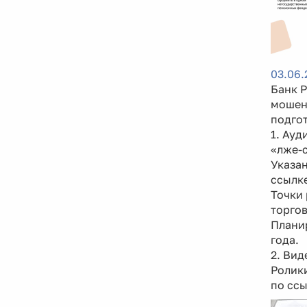
03.06.
Банк 
мошен
подгот
1. Ауд
«лже-
Указан
ссылк
Точки 
торгов
Плани
года.
2. Ви
Ролики
по сс