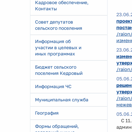
Кадровое обеспечение,
Контакты
23.06.
проек
Совет депутатов
поста
сельского поселения
/raion
измене
Информация об
участии в целевых и
23.06.
иных программах
измен
утвер
Бюджет сельского
/raion
поселения Кедровый
05.06.
решени
Информация ЧС
утвер
/raion
Муниципальная служба
межев
География
05.06.
С 11.0
Формы обращений,
админ