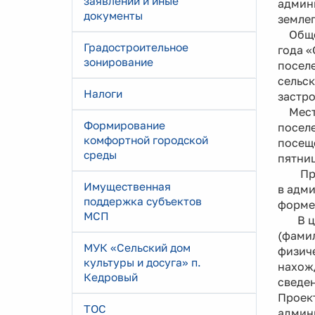
заявлений и иные
админи
документы
землеп
Общес
Градостроительное
года 
зонирование
посел
сельск
Налоги
застро
Место
Формирование
поселе
комфортной городской
посеще
среды
пятниц
Предл
Имущественная
в адми
поддержка субъектов
форме,
МСП
В цел
(фамил
МУК «Сельский дом
физич
культуры и досуга» п.
нахож
Кедровый
сведен
Проект
ТОС
админ