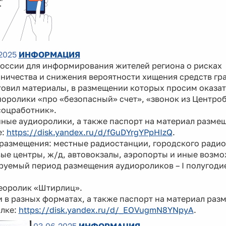
2025
ИНФОРМАЦИЯ
России для информирования жителей региона о рисках
ничества и снижения вероятности хищения средств гр
овил материалы, в размещении которых просим оказат
иоролики «про «безопасный» счет», «звонок из Центро
соцработник».
ные аудиоролики, а также паспорт на материал разме
е:
https://disk.yandex.ru/d/fGuDYrgYPpHIzQ
.
размещения: местные радиостанции, городского радио
ые центры, ж/д, автовокзалы, аэропорты и иные возм
руемый период размещения аудиороликов – I полугоди
деоролик «Штирлиц».
 в разных форматах, а также паспорт на материал ра
ылке:
https://disk.yandex.ru/d/_EOVugmN8YNpyA
.