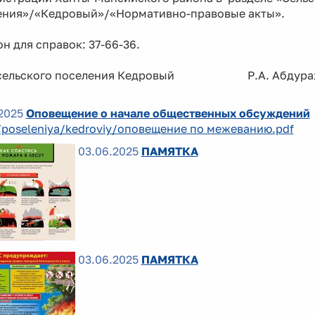
ения»/«Кедровый»/«Нормативно-правовые акты».
н для справок: 37-66-36.
а сельского поселения Кедровый Р.А. Абдура
2025
Оповещение о начале общественных обсуждений
/poseleniya/kedroviy/оповещение по межеванию.pdf
03.06.2025
ПАМЯТКА
03.06.2025
ПАМЯТКА