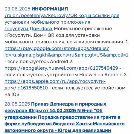
03.06.2025
ИНФОРМАЦИЯ
/raion/poseleniya/kedroviy/QR код и ссылки для
установки мобильного приложения
Госуслуги.Дом.docx
Мобильное приложение
«Госуслуги. Дом» QR код для установки
мобильного приложения, ссылки для скачивания. 1.
https://play.google.com/store/apps/details?
id=ru.sigma.gisgkh&amp;hl=ru&amp;gl=US&amp;pli=1
- если пользуетесь Android 2.
https://appgallery.huawei.com/app/C107546429
-
если пользуетесь устройством Huawei на Android 3.
https://apps.apple.com/ru/app/госуслуги-
дом/id1616550510
- если пользуетесь устройством
на IOS
28.05.2025
Приказ Депнедра и природных
ресурсов Югры от 14.03.2025 N 6-нп "Об
утверждении Порядка предоставления гранта в
форме субсидии из бюджета Ханты-Мансийского
автономного округа - Югры для реализации