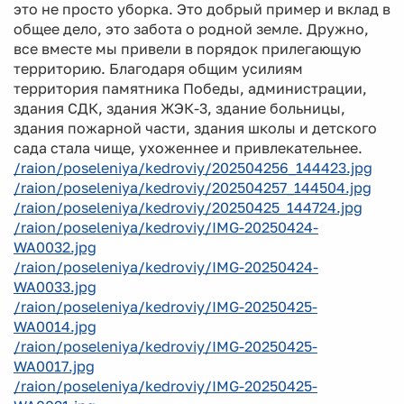
это не просто уборка. Это добрый пример и вклад в
общее дело, это забота о родной земле. Дружно,
все вместе мы привели в порядок прилегающую
территорию. Благодаря общим усилиям
территория памятника Победы, администрации,
здания СДК, здания ЖЭК-3, здание больницы,
здания пожарной части, здания школы и детского
сада стала чище, ухоженнее и привлекательнее.
/raion/poseleniya/kedroviy/202504256_144423.jpg
/raion/poseleniya/kedroviy/202504257_144504.jpg
/raion/poseleniya/kedroviy/20250425_144724.jpg
/raion/poseleniya/kedroviy/IMG-20250424-
WA0032.jpg
/raion/poseleniya/kedroviy/IMG-20250424-
WA0033.jpg
/raion/poseleniya/kedroviy/IMG-20250425-
WA0014.jpg
/raion/poseleniya/kedroviy/IMG-20250425-
WA0017.jpg
/raion/poseleniya/kedroviy/IMG-20250425-