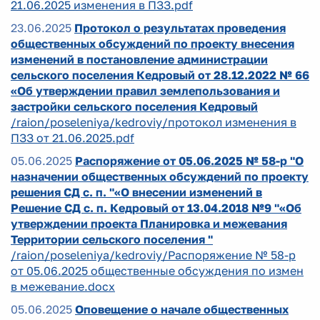
21.06.2025 изменения в ПЗЗ.pdf
23.06.2025
Протокол о результатах проведения
общественных обсуждений по проекту внесения
изменений в постановление администрации
сельского поселения Кедровый от 28.12.2022 № 66
«Об утверждении правил землепользования и
застройки сельского поселения Кедровый
/raion/poseleniya/kedroviy/протокол изменения в
ПЗЗ от 21.06.2025.pdf
05.06.2025
Распоряжение от 05.06.2025 № 58-р "О
назначении общественных обсуждений по проекту
решения СД с. п. "«О внесении изменений в
Решение СД с. п. Кедровый от 13.04.2018 №9 "«Об
утверждении проекта Планировка и межевания
Территории сельского поселения "
/raion/poseleniya/kedroviy/Распоряжение № 58-р
от 05.06.2025 общественные обсуждения по измен
в межевание.docx
05.06.2025
Оповещение о начале общественных