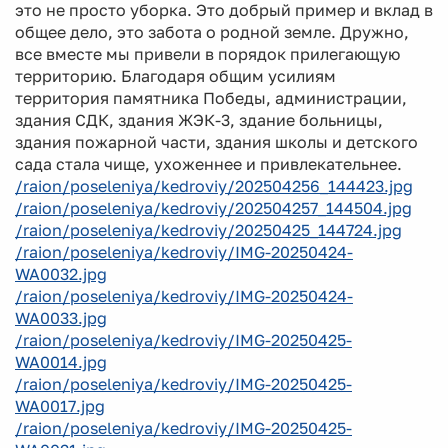
это не просто уборка. Это добрый пример и вклад в
общее дело, это забота о родной земле. Дружно,
все вместе мы привели в порядок прилегающую
территорию. Благодаря общим усилиям
территория памятника Победы, администрации,
здания СДК, здания ЖЭК-3, здание больницы,
здания пожарной части, здания школы и детского
сада стала чище, ухоженнее и привлекательнее.
/raion/poseleniya/kedroviy/202504256_144423.jpg
/raion/poseleniya/kedroviy/202504257_144504.jpg
/raion/poseleniya/kedroviy/20250425_144724.jpg
/raion/poseleniya/kedroviy/IMG-20250424-
WA0032.jpg
/raion/poseleniya/kedroviy/IMG-20250424-
WA0033.jpg
/raion/poseleniya/kedroviy/IMG-20250425-
WA0014.jpg
/raion/poseleniya/kedroviy/IMG-20250425-
WA0017.jpg
/raion/poseleniya/kedroviy/IMG-20250425-