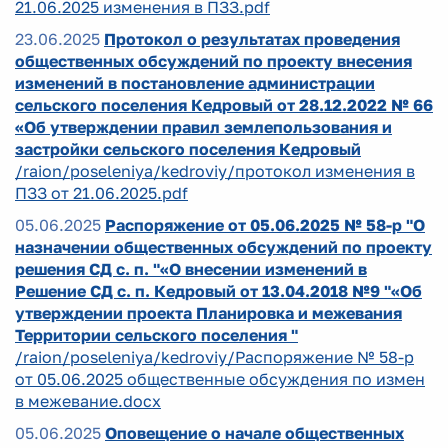
21.06.2025 изменения в ПЗЗ.pdf
23.06.2025
Протокол о результатах проведения
общественных обсуждений по проекту внесения
изменений в постановление администрации
сельского поселения Кедровый от 28.12.2022 № 66
«Об утверждении правил землепользования и
застройки сельского поселения Кедровый
/raion/poseleniya/kedroviy/протокол изменения в
ПЗЗ от 21.06.2025.pdf
05.06.2025
Распоряжение от 05.06.2025 № 58-р "О
назначении общественных обсуждений по проекту
решения СД с. п. "«О внесении изменений в
Решение СД с. п. Кедровый от 13.04.2018 №9 "«Об
утверждении проекта Планировка и межевания
Территории сельского поселения "
/raion/poseleniya/kedroviy/Распоряжение № 58-р
от 05.06.2025 общественные обсуждения по измен
в межевание.docx
05.06.2025
Оповещение о начале общественных