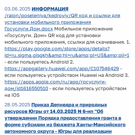
03.06.2025
ИНФОРМАЦИЯ
/raion/poseleniya/kedroviy/QR код и ссылки для
установки мобильного приложения
Госуслуги.Дом.docx
Мобильное приложение
«Госуслуги. Дом» QR код для установки
мобильного приложения, ссылки для скачивания. 1.
https://play.google.com/store/apps/details?
id=ru.sigma.gisgkh&amp;hl=ru&amp;gl=US&amp;pli=1
- если пользуетесь Android 2.
https://appgallery.huawei.com/app/C107546429
-
если пользуетесь устройством Huawei на Android 3.
https://apps.apple.com/ru/app/госуслуги-
дом/id1616550510
- если пользуетесь устройством
на IOS
28.05.2025
Приказ Депнедра и природных
ресурсов Югры от 14.03.2025 N 6-нп "Об
утверждении Порядка предоставления гранта в
форме субсидии из бюджета Ханты-Мансийского
автономного округа - Югры для реализации