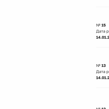
№
15
Дата 
14.01.
№
13
Дата 
14.01.