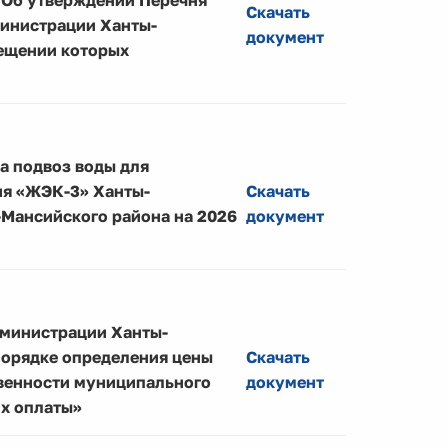
«Об утверждении Перечня
Скачать
инистрации Ханты-
документ
мещении которых
а подвоз воды для
ия «ЖЭК-3» Ханты-
Скачать
-Мансийского района на 2026
документ
дминистрации Ханты-
 порядке определения цены
Скачать
твенности муниципального
документ
их оплаты»