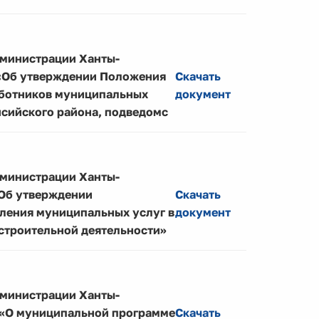
дминистрации Ханты-
 «Об утверждении Положения
Скачать
аботников муниципальных
документ
сийского района, подведомс
дминистрации Ханты-
«Об утверждении
Скачать
ления муниципальных услуг в
документ
остроительной деятельности»
дминистрации Ханты-
4 «О муниципальной программе
Скачать