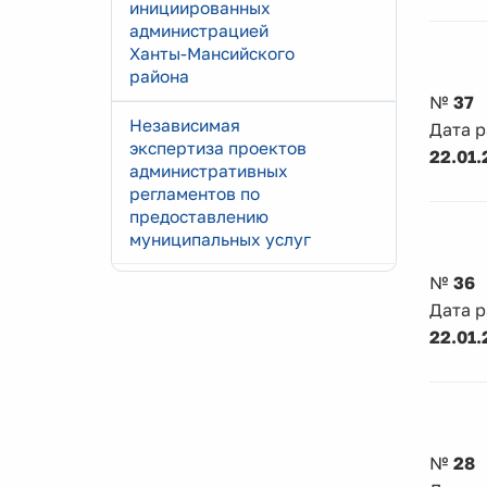
инициированных
администрацией
Ханты-Мансийского
района
№
37
Независимая
Дата 
экспертиза проектов
22.01.
административных
регламентов по
предоставлению
муниципальных услуг
№
36
Дата 
22.01.
№
28