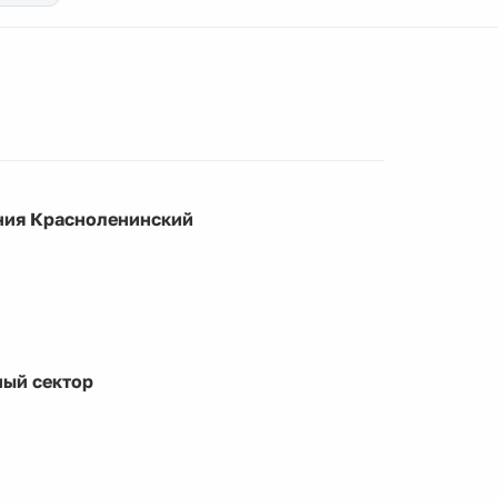
ния Красноленинский
ый сектор
а Петровна