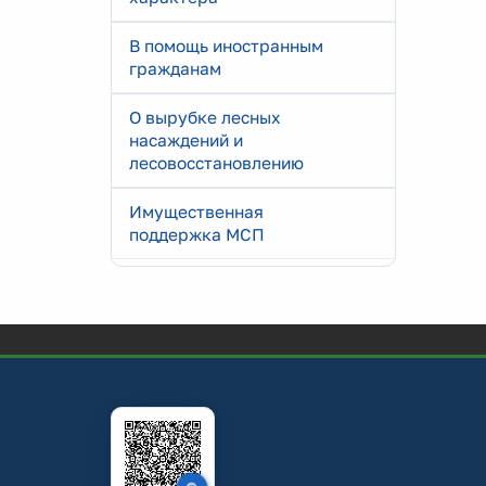
В помощь иностранным
гражданам
О вырубке лесных
насаждений и
лесовосстановлению
Имущественная
поддержка МСП